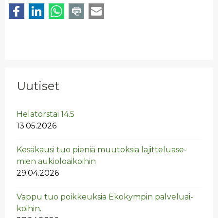
Uutiset
He­la­tors­tai 14.5
13.05.2026
Ke­sä­kausi tuo pie­niä muu­tok­sia la­jit­te­lua­se­
mien au­kio­loai­koi­hin
29.04.2026
Vappu tuo poik­keuk­sia Eko­kym­pin pal­ve­luai­
koi­hin.