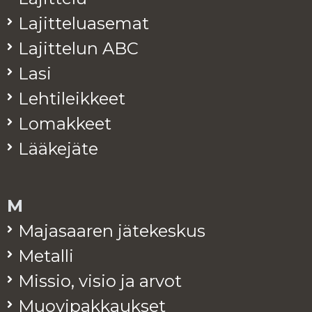
La­jit­te­lua­se­mat
La­jit­te­lun ABC
Lasi
Leh­ti­leik­keet
Lo­mak­keet
Lää­ke­jä­te
M
Ma­ja­saa­ren jä­te­kes­kus
Me­tal­li
Mis­sio, visio ja arvot
Muo­vi­pak­kauk­set