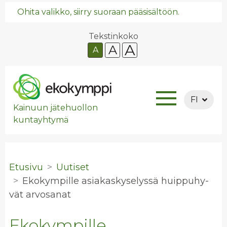
Ohita valikko, siirry suoraan pääsisältöön.
Tekstinkoko
A
A
A
FI
Kainuun jätehuollon
kuntayhtymä
Etusivu
Uutiset
Eko­kym­pil­le asia­kas­ky­se­lys­sä huip­pu­hy­
vät ar­vo­sa­nat
Ekokympille