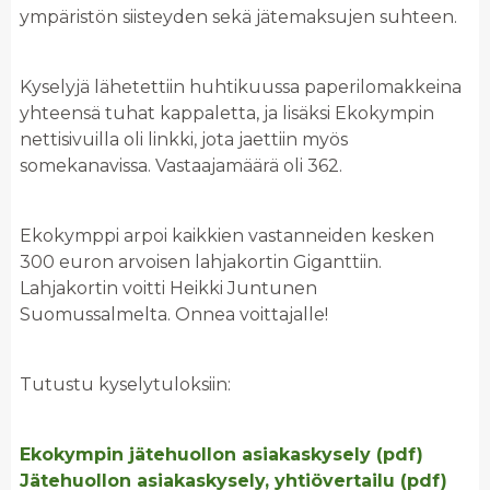
ympäristön siisteyden sekä jätemaksujen suhteen.
Kyselyjä lähetettiin huhtikuussa paperilomakkeina
yhteensä tuhat kappaletta, ja lisäksi Ekokympin
nettisivuilla oli linkki, jota jaettiin myös
somekanavissa. Vastaajamäärä oli 362.
Ekokymppi arpoi kaikkien vastanneiden kesken
300 euron arvoisen lahjakortin Giganttiin.
Lahjakortin voitti Heikki Juntunen
Suomussalmelta. Onnea voittajalle!
Tutustu kyselytuloksiin:
Ekokympin jätehuollon asiakaskysely (pdf)
Jätehuollon asiakaskysely, yhtiövertailu (pdf)