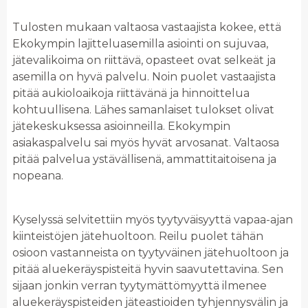
Tulosten mukaan valtaosa vastaajista kokee, että
Ekokympin lajitteluasemilla asiointi on sujuvaa,
jätevalikoima on riittävä, opasteet ovat selkeät ja
asemilla on hyvä palvelu. Noin puolet vastaajista
pitää aukioloaikoja riittävänä ja hinnoittelua
kohtuullisena. Lähes samanlaiset tulokset olivat
jätekeskuksessa asioinneilla. Ekokympin
asiakaspalvelu sai myös hyvät arvosanat. Valtaosa
pitää palvelua ystävällisenä, ammattitaitoisena ja
nopeana.
Kyselyssä selvitettiin myös tyytyväisyyttä vapaa-ajan
kiinteistöjen jätehuoltoon. Reilu puolet tähän
osioon vastanneista on tyytyväinen jätehuoltoon ja
pitää aluekeräyspisteitä hyvin saavutettavina. Sen
sijaan jonkin verran tyytymättömyyttä ilmenee
aluekeräyspisteiden jäteastioiden tyhjennysvälin ja