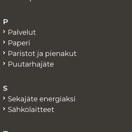
P
Pal­ve­lut
Pa­pe­ri
Pa­ris­tot ja pie­na­kut
Puu­tar­ha­jä­te
S
Se­ka­jä­te ener­giak­si
Säh­kö­lait­teet