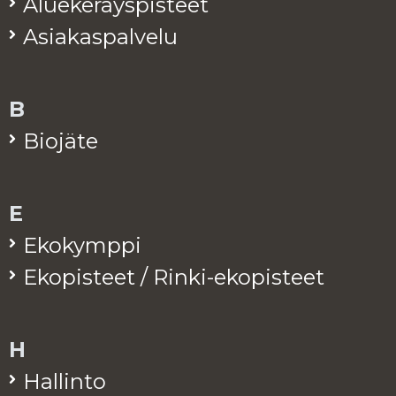
Alue­ke­räys­pis­teet
Asia­kas­pal­ve­lu
B
Bio­jä­te
E
Eko­kymp­pi
Eko­pis­teet / Rinki-eko­pis­teet
H
Hal­lin­to