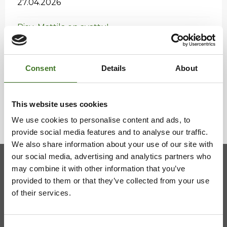
27.04.2026
Risu-Mat­ti­la on avat­tu!
31.03.2026
Vaa­lan ha­ra­voin­ti­jät­tei­den vas­taan­ot­to­paik­ka
Consent
Details
About
on muut­tu­nut
27.03.2026
This website uses cookies
We use cookies to personalise content and ads, to
provide social media features and to analyse our traffic.
We also share information about your use of our site with
our social media, advertising and analytics partners who
may combine it with other information that you’ve
Kainuun jätehuollon kuntayhtymä
provided to them or that they’ve collected from your use
of their services.
Viestitie 2, 87700 Kajaani
08 636 611
,
info@ekokymppi.fi