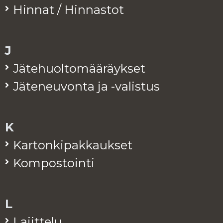
Hin­nat / Hin­nas­tot
J
Jä­te­huol­to­mää­räyk­set
Jä­te­neu­von­ta ja -va­lis­tus
K
Kar­ton­ki­pak­kauk­set
Kom­pos­toin­ti
L
La­jit­te­lu