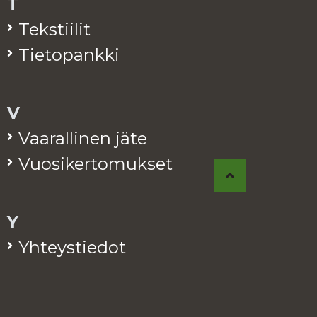
T
Teks­tii­lit
Tie­to­pank­ki
V
Vaa­ral­li­nen jäte
Vuo­si­ker­to­muk­set
Y
Yh­teys­tie­dot