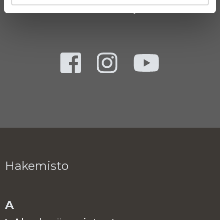
Saavutettavuusseloste
Tietosuojaselosteita
Hakemisto
A