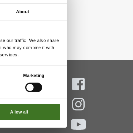
About
se our traffic. We also share
ers who may combine it with
 services.
Marketing
aani
ekokymppi.fi
Allow all
- 16