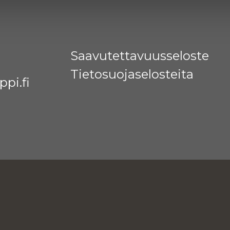
Saavutettavuusseloste
Tietosuojaselosteita
pi.fi