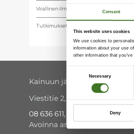
Vi­ral­li­nen il­moi­tus­tau­lu
Consent
Tut­ki­muk­set ja ra­por­tit
This website uses cookies
We use cookies to personalis
information about your use of
other information that you’ve
Consent
Necessary
Selection
Kainuun jätehuollon kuntay
Viestitie 2, 87700 Kajaani
08 636 611
,
info@ekokymppi.fi
Deny
Avoinna arkisin 9 - 15