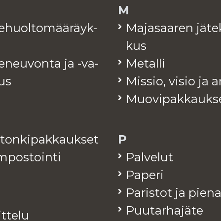
M
te­huol­to­mää­räyk­
Ma­ja­saa­ren jä­te
kus
e­neu­von­ta ja -va­
Me­tal­li
tus
Mis­sio, visio ja 
Muo­vi­pak­kauk­s
­ton­ki­pak­kauk­set
P
­pos­toin­ti
Pal­ve­lut
Pa­pe­ri
Pa­ris­tot ja pie­n
Puu­tar­ha­jä­te
it­te­lu