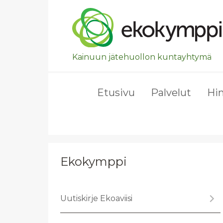
Ohita valikko, siirry suoraan pääsisältöön.
Kainuun jätehuollon kuntayhtymä
Etusivu
Palvelut
Hi
Ekokymppi
Uu­tis­kir­je Ekoa­vii­si