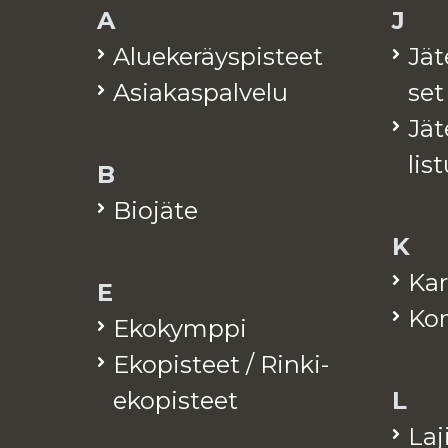
A
J
Alue­ke­räys­pis­teet
Jä­
Asia­kas­pal­ve­lu
set
Jä­t
lis­
B
Bio­jä­te
K
Kar
E
Kom
Eko­kymp­pi
Eko­pis­teet / Rinki-
eko­pis­teet
L
La­j