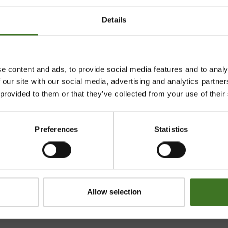
Details
e content and ads, to provide social media features and to analy
 our site with our social media, advertising and analytics partn
 provided to them or that they’ve collected from your use of their
Preferences
Statistics
htymä
Majasaaren jätekeskus
Mustantie 500, 87900 Kaj
044 710 0425
,
majasaari@
Allow selection
Avoinna ma 8 - 18, ti - pe 8 