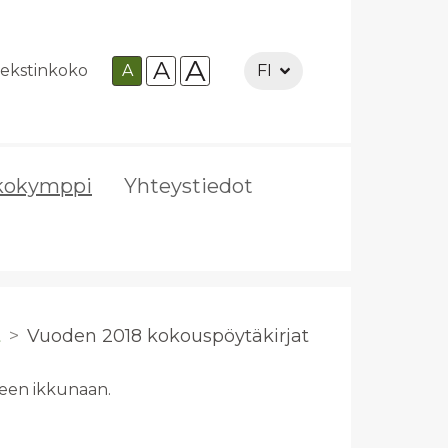
A
A
ekstinkoko
A
FI
kokymppi
Yhteystiedot
t
Vuo­den 2018 ko­kous­pöy­tä­kir­jat
uteen ikkunaan.