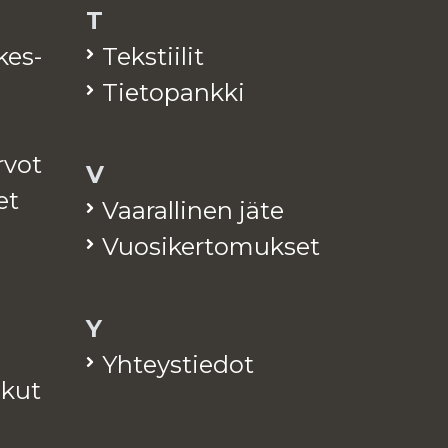
T
­kes­
Teks­tii­lit
Tie­to­pank­ki
arvot
V
et
Vaa­ral­li­nen jäte
Vuo­si­ker­to­muk­set
Y
Yh­teys­tie­dot
a­kut