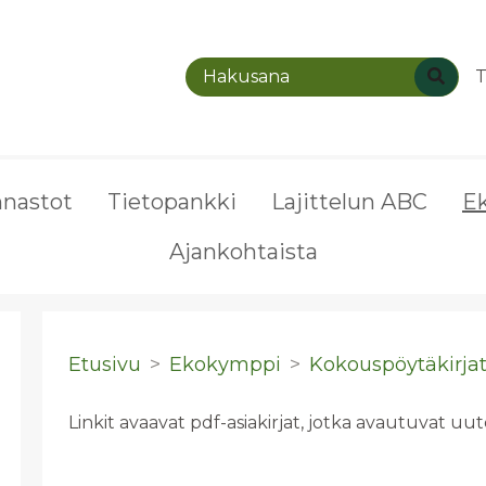
T
nnastot
Tietopankki
Lajittelun ABC
E
Ajankohtaista
Etusivu
Ekokymppi
Kokouspöytäkirja
Linkit avaavat pdf-asiakirjat, jotka avautuvat u