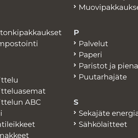
Muo­vi­pak­kauk­s
­ton­ki­pak­kauk­set
P
­pos­toin­ti
Pal­ve­lut
Pa­pe­ri
Pa­ris­tot ja pie­n
Puu­tar­ha­jä­te
it­te­lu
it­te­lua­se­mat
jit­te­lun ABC
S
i
Se­ka­jä­te ener­gia
ti­leik­keet
Säh­kö­lait­teet
mak­keet