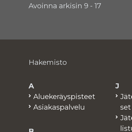
Avoinna arkisin 9 - 17
Hakemisto
A
J
Alue­ke­räys­pis­teet
Jä­
Asia­kas­pal­ve­lu
set
Jä­t
lis­
B