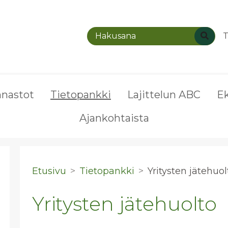
T
nnastot
Tietopankki
Lajittelun ABC
E
Ajankohtaista
Etusivu
Tietopankki
Yri­tys­ten jä­te­huol
Yritysten jätehuolto