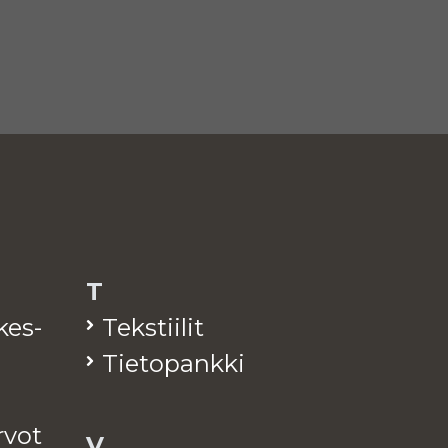
T
­kes­
Teks­tii­lit
Tie­to­pank­ki
arvot
V