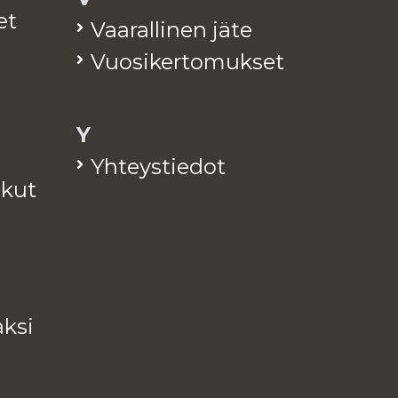
et
Vaa­ral­li­nen jäte
Vuo­si­ker­to­muk­set
Y
Yh­teys­tie­dot
a­kut
k­si