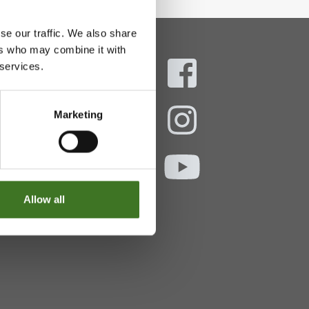
se our traffic. We also share
ers who may combine it with
 services.
aani
Marketing
ekokymppi.fi
- 16
Allow all