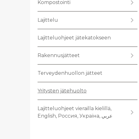
Kom­pos­toin­ti
La­jit­te­lu
La­jit­te­luoh­jeet jä­te­ka­tok­seen
Ra­ken­nus­jät­teet
Ter­vey­den­huol­lon jät­teet
Yri­tys­ten jä­te­huol­to
La­jit­te­luoh­jeet vie­rail­la kie­lil­lä,
English, Россия, Україна, عربي