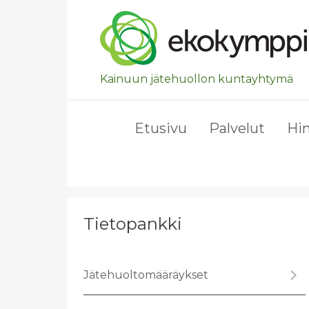
Ohita valikko, siirry suoraan pääsisältöön.
Kainuun jätehuollon kuntayhtymä
Etusivu
Palvelut
Hi
Tietopankki
Jä­te­huol­to­mää­räyk­set