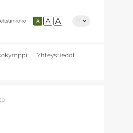
A
A
ekstinkoko
A
FI
kokymppi
Yhteystiedot
­to