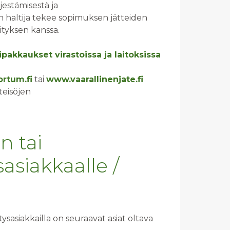
rjestämisestä ja
ön haltija tekee sopimuksen jätteiden
tyksen kanssa.
pakkaukset virastoissa ja laitoksissa
rtum.fi
tai
www.vaarallinenjate.fi
teisöjen
n tai
sasiakkaalle /
ysasiakkailla on seuraavat asiat oltava