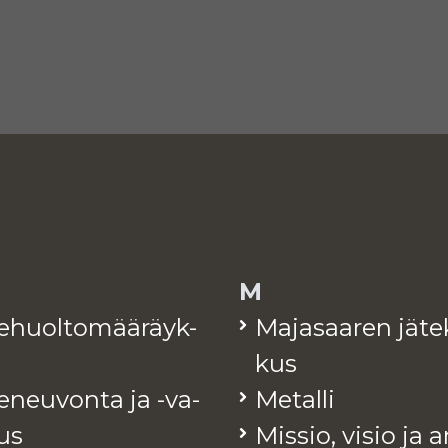
M
te­huol­to­mää­räyk­
Ma­ja­saa­ren jä­te
kus
e­neu­von­ta ja -va­
Me­tal­li
tus
Mis­sio, visio ja 