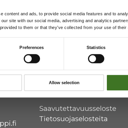
e content and ads, to provide social media features and to analy
 our site with our social media, advertising and analytics partn
htymä
Majasaaren jätekeskus
 provided to them or that they’ve collected from your use of their
Mustantie 500, 87900 Kaj
Preferences
Statistics
044 710 0425
,
majasaari@
Avoinna ma 8 - 18, ti - pe 8 
Allow selection
Saavutettavuusseloste
Tietosuojaselosteita
pi.fi