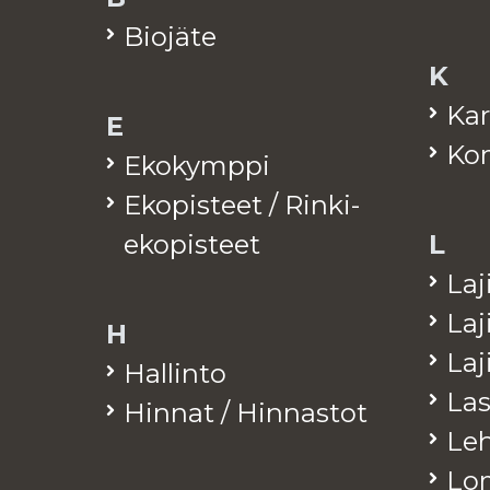
Bio­jä­te
K
Kar
E
Kom
Eko­kymp­pi
Eko­pis­teet / Rinki-
eko­pis­teet
L
La­j
La­j
H
La­
Hal­lin­to
Las
Hin­nat / Hin­nas­tot
Leh­
Lo­