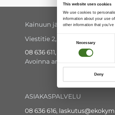
This website uses cookies
We use cookies to personalis
information about your use of
Kainuun jätehuollon kuntay
other information that you’ve
Consent
Viestitie 2, 87700 Kajaani
Necessary
Selection
08 636 611
,
info@ekokymppi.fi
Avoinna arkisin 9 - 15
Deny
ASIAKASPALVELU
08 636 616
,
laskutus@ekokymp