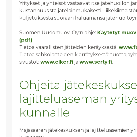
Yritykset ja yhteisöt vastaavat itse jätehuollon jä
kustannuksista jätelainmukaisesti. Liikekiinteist
kuljetuksesta suoraan haluamansa jätehuoltoyri
Suomen Uusiomuovi Oy:n ohje:
Käytetyt muovi
(pdf)
Tietoa vaarallisten jätteiden keräyksestä:
www.fo
Tietoa sähkölaitteiden kierrätyksestä: tuottajayh
sivustot:
www.elker.fi
ja
www.serty.fi
.
Ohjeita jätekeskukse
lajitteluaseman yrity
kunnalle
Majasaaren jätekeskuksen ja lajitteluasemien yrit