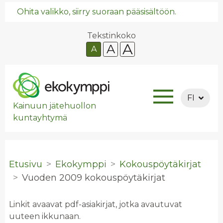
Ohita valikko, siirry suoraan pääsisältöön.
Tekstinkoko
A
A
A
FI
Kainuun jätehuollon
kuntayhtymä
Etusivu
Ekokymppi
Kokouspöytäkirjat
Vuo­den 2009 ko­kous­pöy­tä­kir­jat
Linkit avaavat pdf-asiakirjat, jotka avautuvat
uuteen ikkunaan.