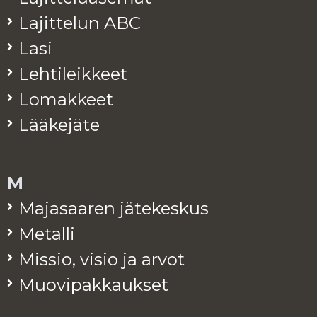
La­jit­te­lun ABC
Lasi
Leh­ti­leik­keet
Lo­mak­keet
Lää­ke­jä­te
M
Ma­ja­saa­ren jä­te­kes­kus
Me­tal­li
Mis­sio, visio ja arvot
Muo­vi­pak­kauk­set