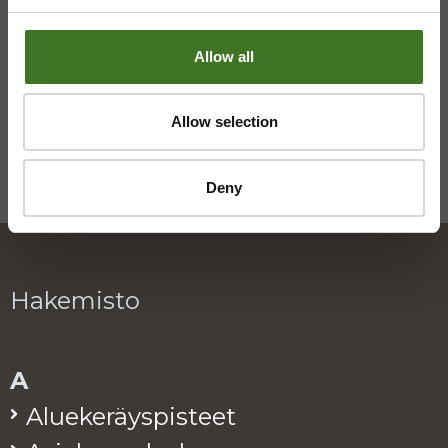
Allow all
Allow selection
Deny
Hakemisto
A
Alue­ke­räys­pis­teet