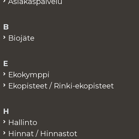
Asia­kas­pal­ve­lu
B
Bio­jä­te
E
Eko­kymp­pi
Eko­pis­teet / Rinki-eko­pis­teet
H
Hal­lin­to
Hin­nat / Hin­nas­tot