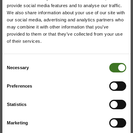
provide social media features and to analyse our traffic.
We also share information about your use of our site with
our social media, advertising and analytics partners who
ASIAKASPALVELU
may combine it with other information that you’ve
provided to them or that they’ve collected from your use
08 636 616
,
laskutus@ekokymppi.fi
of their services.
Avoinna arkisin 9 - 17
Majasaaren jätekeskus
Consent
Necessary
Selection
Mustantie 500, 87900 Kajaani
Preferences
044 710 0425
,
majasaari@ekokymppi.fi
Avoinna ma 8 - 18, ti - pe 8 - 16
Statistics
Marketing
Saavutettavuusseloste
Tietosuojaselosteita