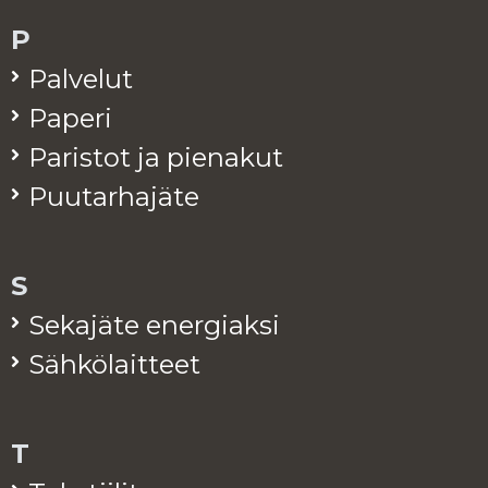
P
Pal­ve­lut
Pa­pe­ri
Pa­ris­tot ja pie­na­kut
Puu­tar­ha­jä­te
S
Se­ka­jä­te ener­giak­si
Säh­kö­lait­teet
T