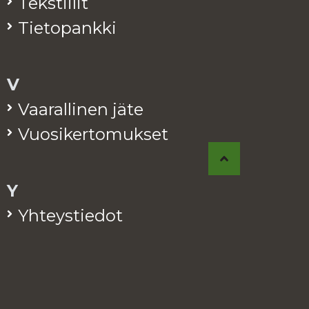
Teks­tii­lit
Tie­to­pank­ki
V
Vaa­ral­li­nen jäte
Vuo­si­ker­to­muk­set
Y
Yh­teys­tie­dot