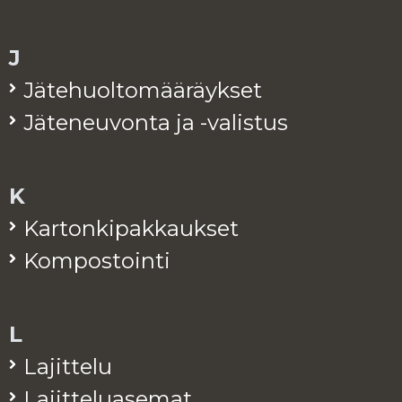
J
Jä­te­huol­to­mää­räyk­set
Jä­te­neu­von­ta ja -va­lis­tus
K
Kar­ton­ki­pak­kauk­set
Kom­pos­toin­ti
L
La­jit­te­lu
La­jit­te­lua­se­mat