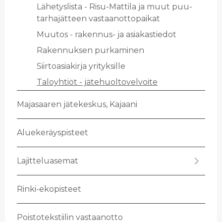
Lä­he­tys­lis­ta - Risu-Mat­ti­la ja muut puu­
tar­ha­jät­teen vas­taan­ot­to­pai­kat
Muu­tos - ra­ken­nus- ja asia­kas­tie­dot
Ra­ken­nuk­sen pur­ka­mi­nen
Siir­toa­sia­kir­ja yri­tyk­sil­le
Ta­lo­yh­tiöt - jä­te­huol­to­vel­voi­te
Ma­ja­saa­ren jä­te­kes­kus, Ka­jaa­ni
Alue­ke­räys­pis­teet
La­jit­te­lua­se­mat
Rinki-eko­pis­teet
Pois­to­teks­tii­lin vas­taan­ot­to