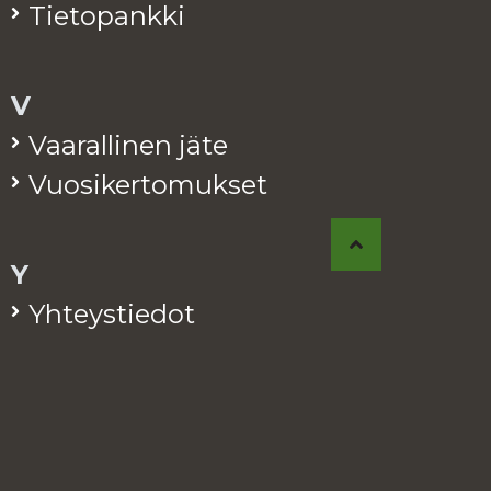
Tie­to­pank­ki
V
Vaa­ral­li­nen jäte
Vuo­si­ker­to­muk­set
Y
Yh­teys­tie­dot