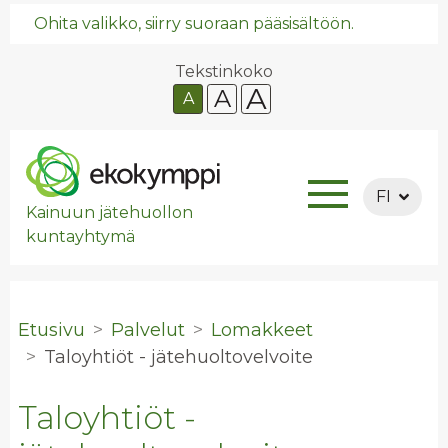
Ohita valikko, siirry suoraan pääsisältöön.
Tekstinkoko
A
A
A
FI
Kainuun jätehuollon
kuntayhtymä
Etusivu
Palvelut
Lomakkeet
Ta­lo­yh­tiöt - jä­te­huol­to­vel­voi­te
Taloyhtiöt -