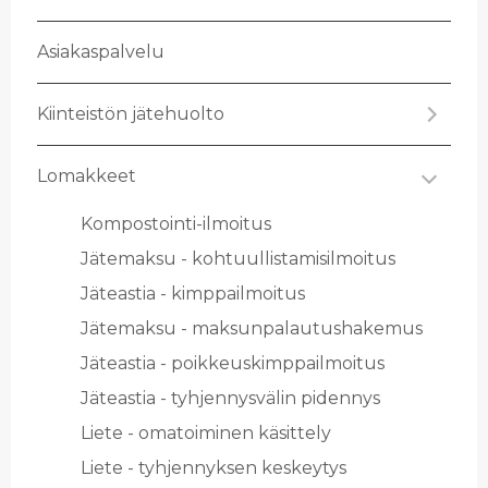
Asia­kas­pal­ve­lu
Kiin­teis­tön jä­te­huol­to
Lo­mak­keet
Kom­pos­toin­ti-il­moi­tus
Jä­te­mak­su - koh­tuul­lis­ta­mi­sil­moi­tus
Jä­teas­tia - kimp­pail­moi­tus
Jä­te­mak­su - mak­sun­pa­lau­tus­ha­ke­mus
Jä­teas­tia - poik­keus­kimp­pail­moi­tus
Jä­teas­tia - tyh­jen­nys­vä­lin pi­den­nys
Liete - oma­toi­mi­nen kä­sit­te­ly
Liete - tyh­jen­nyk­sen kes­key­tys