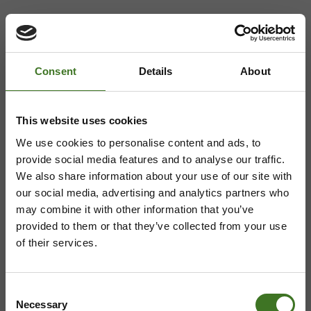
ASIAKASPALVELU
Consent
Details
About
08 636 616
,
laskutus@ekokymppi.fi
Avoinna arkisin 9 - 17
This website uses cookies
Majasaaren jätekeskus
We use cookies to personalise content and ads, to
provide social media features and to analyse our traffic.
Mustantie 500, 87900 Kajaani
We also share information about your use of our site with
044 710 0425
,
majasaari@ekokymppi.fi
our social media, advertising and analytics partners who
Avoinna ma 8 - 18, ti - pe 8 - 16
may combine it with other information that you’ve
provided to them or that they’ve collected from your use
of their services.
Saavutettavuusseloste
Tietosuojaselosteita
Consent
Necessary
Selection