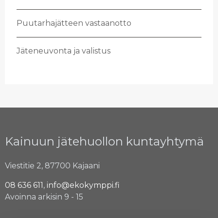
Puu­tar­ha­jät­teen vas­taan­ot­to
Jä­te­neu­von­ta ja va­lis­tus
Kainuun jätehuollon kuntayhtymä
Viestitie 2, 87700 Kajaani
08 636 611
,
info@ekokymppi.fi
Avoinna arkisin 9 - 15