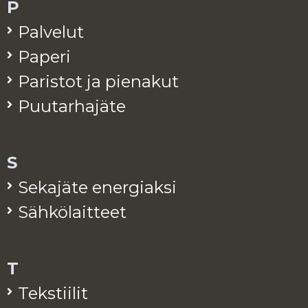
P
Pal­ve­lut
Pa­pe­ri
Pa­ris­tot ja pie­na­kut
Puu­tar­ha­jä­te
S
Se­ka­jä­te ener­giak­si
Säh­kö­lait­teet
T
Teks­tii­lit