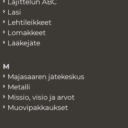
La­jit­te­lun ABC
Lasi
Leh­ti­leik­keet
Lo­mak­keet
Lää­ke­jä­te
M
Ma­ja­saa­ren jä­te­kes­kus
Me­tal­li
Mis­sio, visio ja arvot
Muo­vi­pak­kauk­set