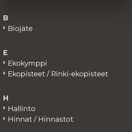
B
Bio­jä­te
E
Eko­kymp­pi
Eko­pis­teet / Rinki-eko­pis­teet
H
Hal­lin­to
Hin­nat / Hin­nas­tot