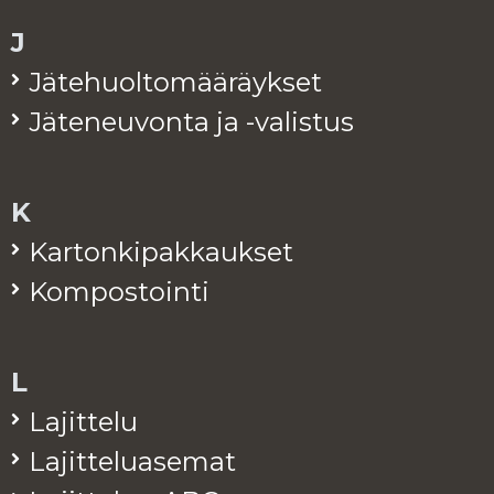
J
Jä­te­huol­to­mää­räyk­set
Jä­te­neu­von­ta ja -va­lis­tus
K
Kar­ton­ki­pak­kauk­set
Kom­pos­toin­ti
L
La­jit­te­lu
La­jit­te­lua­se­mat