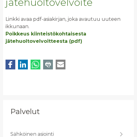
jätehuoltovelvoite
Linkki avaa pdf-asiakirjan, joka avautuu uuteen
ikkunaan.
Poikkeus kiinteistökohtaisesta
jätehuoltovelvoitteesta (pdf)
Palvelut
Säh­köi­nen asioin­ti