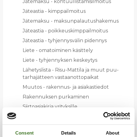
Jä­te­mak­su - koh­tuul­lis­ta­mi­sil­moi­tus
Jä­teas­tia - kimp­pail­moi­tus
Jä­te­mak­su - mak­sun­pa­lau­tus­ha­ke­mus
Jä­teas­tia - poik­keus­kimp­pail­moi­tus
Jä­teas­tia - tyh­jen­nys­vä­lin pi­den­nys
Liete - oma­toi­mi­nen kä­sit­te­ly
Liete - tyh­jen­nyk­sen kes­key­tys
Lä­he­tys­lis­ta - Risu-Mat­ti­la ja muut puu­
tar­ha­jät­teen vas­taan­ot­to­pai­kat
Muu­tos - ra­ken­nus- ja asia­kas­tie­dot
Ra­ken­nuk­sen pur­ka­mi­nen
Siir­toa­sia­kir­ja yri­tyk­sil­le
Ta­lo­yh­tiöt - jä­te­huol­to­vel­voi­te
Ma­ja­saa­ren jä­te­kes­kus, Ka­jaa­ni
Consent
Details
About