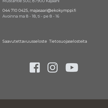
Mustantie 500, 87900 Kajaani
044 710 0425
,
majasaari@ekokymppi.fi
Avoinna ma 8 - 18, ti - pe 8 - 16
Saavutettavuusseloste
Tietosuojaselosteita