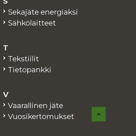
S
Se­ka­jä­te ener­giak­si
Säh­kö­lait­teet
T
Teks­tii­lit
Tie­to­pank­ki
V
Vaa­ral­li­nen jäte
Vuo­si­ker­to­muk­set