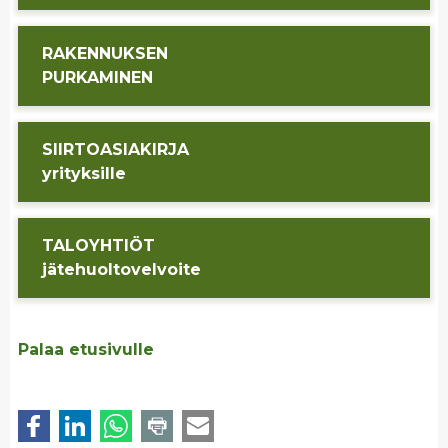
RA­KEN­NUK­SEN
PUR­KA­MI­NEN
SIIR­TOA­SIA­KIR­JA
yri­tyk­sil­le
TA­LO­YH­TIÖT
jä­te­huol­to­vel­voi­te
Palaa etusivulle