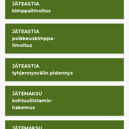
JÄ­TEAS­TIA
kimp­pail­moi­tus
JÄ­TEAS­TIA
poik­keus­kimp­pa-
il­moi­tus
JÄ­TEAS­TIA
tyh­jen­nys­vä­lin pi­den­nys
JÄ­TE­MAK­SU
koh­tuul­lis­ta­mis-
ha­ke­mus
JÄ­TE­MAK­SU