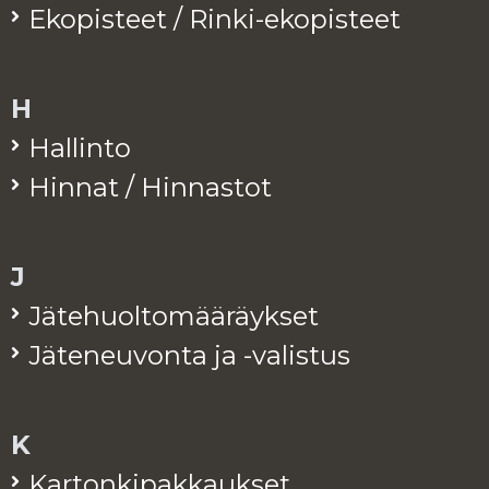
Eko­pis­teet / Rinki-eko­pis­teet
H
Hal­lin­to
Hin­nat / Hin­nas­tot
J
Jä­te­huol­to­mää­räyk­set
Jä­te­neu­von­ta ja -va­lis­tus
K
Kar­ton­ki­pak­kauk­set