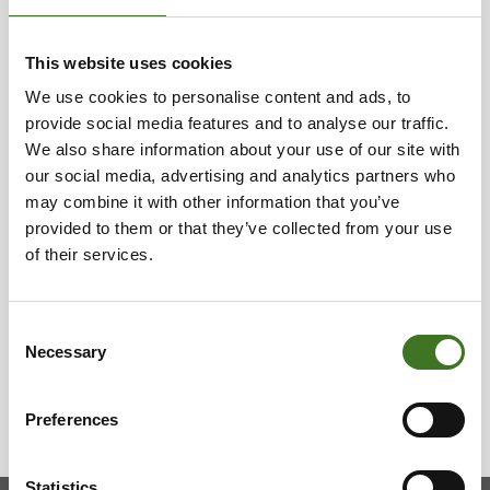
Alue­ke­räys­pis­teet
This website uses cookies
We use cookies to personalise content and ads, to
La­jit­te­lua­se­mat
provide social media features and to analyse our traffic.
We also share information about your use of our site with
Rinki-eko­pis­teet
our social media, advertising and analytics partners who
may combine it with other information that you’ve
Pois­to­teks­tii­lin vas­taan­ot­to
provided to them or that they’ve collected from your use
of their services.
Puu­tar­ha­jät­teen vas­taan­ot­to
Consent
Jä­te­neu­von­ta ja va­lis­tus
Necessary
Selection
Preferences
Statistics