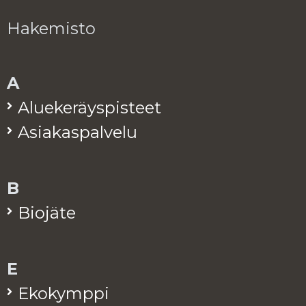
Hakemisto
A
Alue­ke­räys­pis­teet
Asia­kas­pal­ve­lu
B
Bio­jä­te
E
Eko­kymp­pi