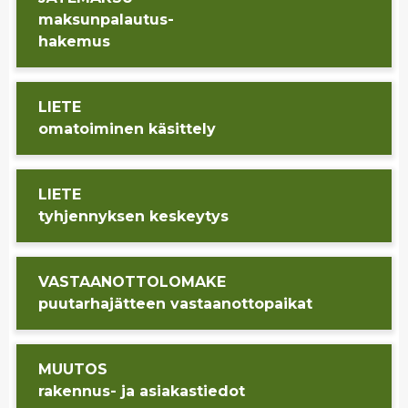
mak­sun­pa­lau­tus-
ha­ke­mus
LIETE
oma­toi­mi­nen kä­sit­te­ly
LIETE
tyh­jen­nyk­sen kes­key­tys
VAS­TAAN­OT­TO­LO­MA­KE
puu­tar­ha­jät­teen vas­taan­ot­to­pai­kat
MUU­TOS
ra­ken­nus- ja asia­kas­tie­dot