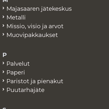
Ma­ja­saa­ren jä­te­kes­kus
Me­tal­li
Mis­sio, visio ja arvot
Muo­vi­pak­kauk­set
P
Pal­ve­lut
Pa­pe­ri
Pa­ris­tot ja pie­na­kut
Puu­tar­ha­jä­te