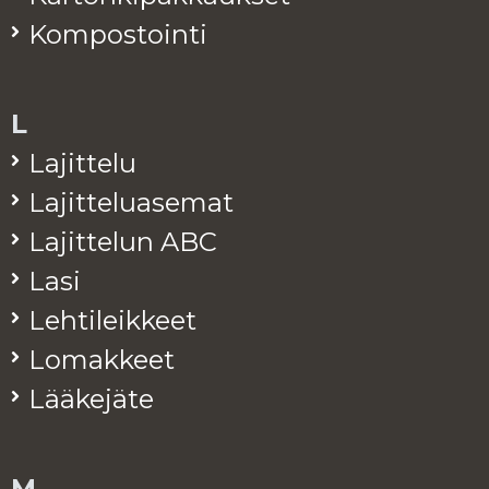
Kom­pos­toin­ti
L
La­jit­te­lu
La­jit­te­lua­se­mat
La­jit­te­lun ABC
Lasi
Leh­ti­leik­keet
Lo­mak­keet
Lää­ke­jä­te
M