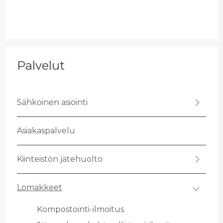
Palvelut
Säh­köi­nen asioin­ti
Asia­kas­pal­ve­lu
Kiin­teis­tön jä­te­huol­to
Lo­mak­keet
Kom­pos­toin­ti-il­moi­tus