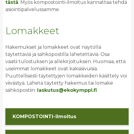
tästä
. Myös kompostointi-ilmoitus kannattaa tehdä
asiointipalvelussamme.
Lomakkeet
Hakemukset ja lomakkeet ovat näytöllä
täytettäviä ja sähköpostilla lähetettäviä. Osa
vaatii tulostuksen ja allekirjoituksen. Huomaa, että
useimmat lomakkeet ovat kaksisivuisia.
Puuttellisesti täytettyjen lomakkeiden käsittely voi
viivästyä. Lähetä täytetty hakemus tai lomake
sähköpostiin:
laskutus@ekokymppi.fi
KOM­POS­TOIN­TI-il­moi­tus