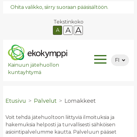
Ohita valikko, siirry suoraan pääsisältöön.
Tekstinkoko
A
A
A
FI
Kainuun jätehuollon
kuntayhtymä
Etusivu
Palvelut
Lo­mak­keet
Voit tehdä jätehuoltoon liittyviä ilmoituksia ja
hakemuksia helposti ja turvallisesti sähköisen
asiointipalvelumme kautta. Palveluun pääset