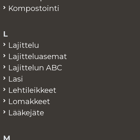
Kom­pos­toin­ti
L
La­jit­te­lu
La­jit­te­lua­se­mat
La­jit­te­lun ABC
Lasi
Leh­ti­leik­keet
Lo­mak­keet
Lää­ke­jä­te
M