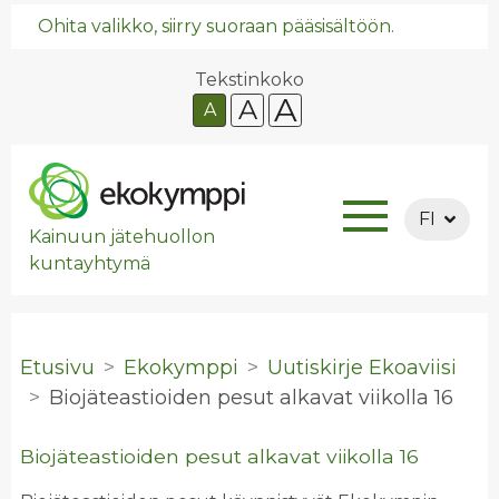
Ohita valikko, siirry suoraan pääsisältöön.
Tekstinkoko
A
A
A
FI
Kainuun jätehuollon
kuntayhtymä
Etusivu
Ekokymppi
Uutiskirje Ekoaviisi
Bio­jä­teas­tioi­den pesut al­ka­vat vii­kol­la 16
Biojäteastioiden pesut alkavat viikolla 16