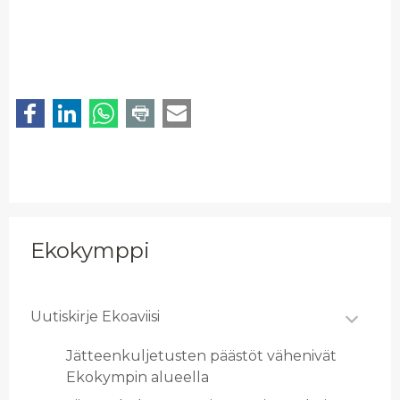
Ekokymppi
Uu­tis­kir­je Ekoa­vii­si
Jät­teen­kul­je­tus­ten pääs­töt vä­he­ni­vät
Eko­kym­pin alu­eel­la