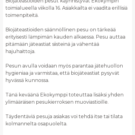
Biojäteastioiden pesut käynnistyvät Ekokympin
toimialueella viikolla 16. Asiakkailta ei vaadita erillisiä
toimenpiteitä.
Biojäteastioiden säännöllinen pesu on tärkeää
erityisesti lämpimän kauden alkaessa. Pesu auttaa
pitämään jäteastiat siisteinä ja vähentää
hajuhaittoja.
Pesun avulla voidaan myös parantaa jätehuollon
hygieniaa ja varmistaa, että biojäteastiat pysyvät
hyvässä kunnossa.
Tänä keväänä Ekokymppi toteuttaa lisäksi yhden
ylimääräisen pesukierroksen muoviastioille.
Täydentäviä pesuja asiakas voi tehdä itse tai tilata
kolmannelta osapuolelta.