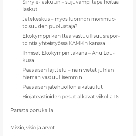
Siir­ry e-las­kuun – su­ju­vam­pi tapa hoi­taa
las­kut
Jä­te­kes­kus – myös luon­non mo­ni­muo­
toi­suu­den puo­lus­ta­ja?
Eko­kymp­pi ke­hit­tää vas­tuul­li­suus­ra­por­
toin­tia yh­teis­työs­sä KAM­Kin kans­sa
Ih­mi­set Eko­kym­pin ta­ka­na – Anu Lou­
kusa
Pää­siäi­sen la­jit­te­lu – näin vie­tät juh­lan
hie­man vas­tuul­li­sem­min
Pää­siäi­sen jä­te­huol­lon ai­ka­tau­lut
Bio­jä­teas­tioi­den pesut al­ka­vat vii­kol­la 16
Pa­ras­ta po­ru­kal­la
Mis­sio, visio ja arvot