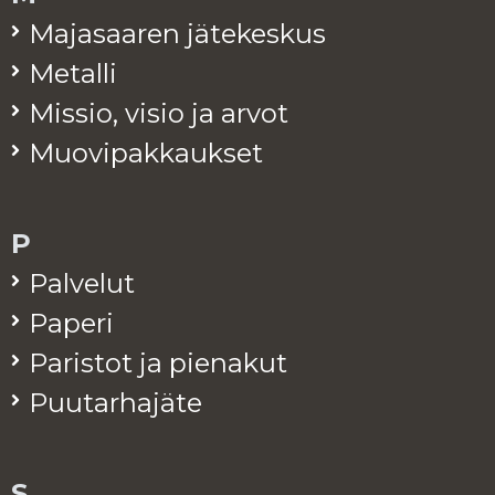
Ma­ja­saa­ren jä­te­kes­kus
Me­tal­li
Mis­sio, visio ja arvot
Muo­vi­pak­kauk­set
P
Pal­ve­lut
Pa­pe­ri
Pa­ris­tot ja pie­na­kut
Puu­tar­ha­jä­te
S