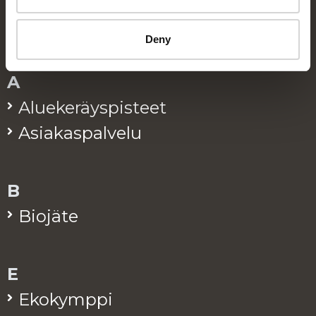
Hakemisto
Deny
A
Alue­ke­räys­pis­teet
Asia­kas­pal­ve­lu
B
Bio­jä­te
E
Eko­kymp­pi