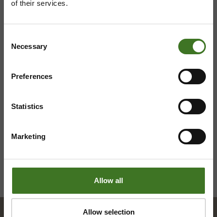
of their services.
044 710 0425
,
majasaari@ekokymppi.fi
Avoinna ma 8 - 18, ti - pe 8 - 16
Consent
Necessary
Selection
Preferences
Saavutettavuusseloste
Tietosuojaselosteita
Statistics
Marketing
Allow all
Allow selection