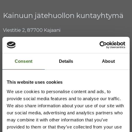
Kainuun jätehuollon kuntayhtymä
Viestitie 2, 87700 Kajaani
08 636 611
,
info@ekokymppi.fi
Avoinna arkisin 9 - 15
Consent
Details
About
ASIAKASPALVELU
This website uses cookies
We use cookies to personalise content and ads, to
08 636 616
,
laskutus@ekokymppi.fi
provide social media features and to analyse our traffic.
Avoinna arkisin 9 - 17
We also share information about your use of our site with
our social media, advertising and analytics partners who
Majasaaren jätekeskus
may combine it with other information that you’ve
provided to them or that they’ve collected from your use
Mustantie 500, 87900 Kajaani