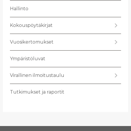
Hal­lin­to
Ko­kous­pöy­tä­kir­jat
Vuo­si­ker­to­muk­set
Ym­pä­ris­tö­lu­vat
Vi­ral­li­nen il­moi­tus­tau­lu
Tut­ki­muk­set ja ra­por­tit