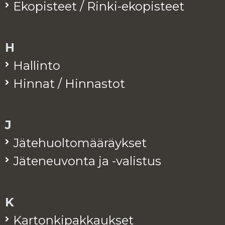
Eko­pis­teet / Rinki-eko­pis­teet
H
Hal­lin­to
Hin­nat / Hin­nas­tot
J
Jä­te­huol­to­mää­räyk­set
Jä­te­neu­von­ta ja -va­lis­tus
K
Kar­ton­ki­pak­kauk­set