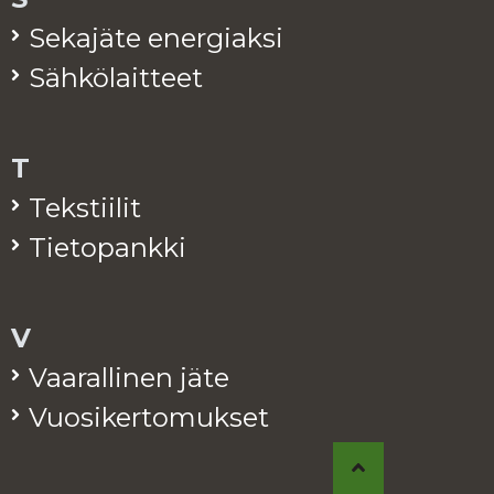
Se­ka­jä­te ener­giak­si
Säh­kö­lait­teet
T
Teks­tii­lit
Tie­to­pank­ki
V
Vaa­ral­li­nen jäte
Vuo­si­ker­to­muk­set