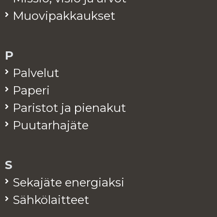
Muo­vi­pak­kauk­set
P
Pal­ve­lut
Pa­pe­ri
Pa­ris­tot ja pie­na­kut
Puu­tar­ha­jä­te
S
Se­ka­jä­te ener­giak­si
Säh­kö­lait­teet