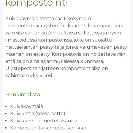
kompostointi
Kuivakäymäläjätettä saa Ekokympin
jätehuoltomääräysten mukaan erilliskompostoida
vain sitä varten suunnitellussa suljetussa ja hyvin
ilmastoidussa kompostorissa, joka on suojattu
haittaeläinten pääsyltä ja jonka valumavesien pääsy
maahan on estetty. Kompostoria on hoidettava niin,
että se on aina asianmukaisessa kunnossa.
Ulosteperäisen jätteen kompostointiaika on
vähintään yksi vuosi.
Hankintalista
Kuivakäymälä
Kuiviketta (seosainetta)
Kuivikkeen annostelukauha
Kompostori tai kompostikehikko