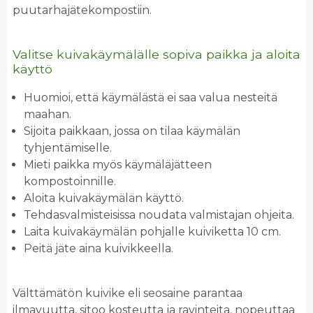
puutarhajätekompostiin.
Valitse kuivakäymälälle sopiva paikka ja aloita
käyttö
Huomioi, että käymälästä ei saa valua nesteitä
maahan.
Sijoita paikkaan, jossa on tilaa käymälän
tyhjentämiselle.
Mieti paikka myös käymäläjätteen
kompostoinnille.
Aloita kuivakäymälän käyttö.
Tehdasvalmisteisissa noudata valmistajan ohjeita.
Laita kuivakäymälän pohjalle kuiviketta 10 cm.
Peitä jäte aina kuivikkeella.
Välttämätön kuivike eli seosaine parantaa
ilmavuutta, sitoo kosteutta ja ravinteita, nopeuttaa