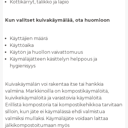
Kottikärryt, talikko ja lapio
Kun valitset kuivakäymälää, ota huomioon
Käyttäjien määrä
Käyttöaika
Käytön ja huollon vaivattomuus
Käymäläjätteen käsittelyn helppous ja
hygienisyys
Kuivakäymälän voi rakentaa itse tai hankkia
valmiina. Markkinoilla on kompostikäymälöitä,
kuivikekäymälöitä ja varastoivia käymälöitä.
Erillistä kompostoria tai kompostikehikkoa tarvitaan
silloin, kun jäte ei käymälässä ehdi valmistua
valmiiksi mullaksi. Käymäläjäte voidaan laittaa
jälkikompostoitumaan myös