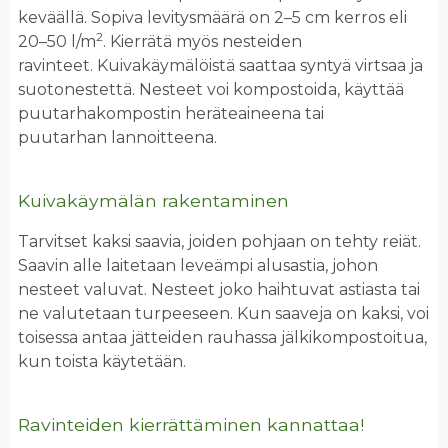
keväällä. Sopiva levitysmäärä on 2–5 cm kerros eli
2
20–50 l/m
. Kierrätä myös nesteiden
ravinteet. Kuivakäymälöistä saattaa syntyä virtsaa ja
suotonestettä. Nesteet voi kompostoida, käyttää
puutarhakompostin heräteaineena tai
puutarhan lannoitteena.
Kuivakäymälän rakentaminen
Tarvitset kaksi saavia, joiden pohjaan on tehty reiät.
Saavin alle laitetaan leveämpi alusastia, johon
nesteet valuvat. Nesteet joko haihtuvat astiasta tai
ne valutetaan turpeeseen. Kun saaveja on kaksi, voi
toisessa antaa jätteiden rauhassa jälkikompostoitua,
kun toista käytetään.
Ravinteiden kierrättäminen kannattaa!