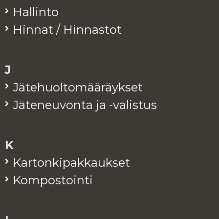
Hal­lin­to
Hin­nat / Hin­nas­tot
J
Jä­te­huol­to­mää­räyk­set
Jä­te­neu­von­ta ja -va­lis­tus
K
Kar­ton­ki­pak­kauk­set
Kom­pos­toin­ti