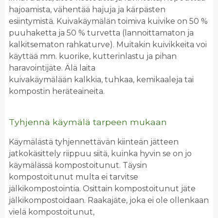
hajoamista, vähentää hajuja ja kärpästen
esiintymistä. Kuivakäymälän toimiva kuivike on 50 %
puuhaketta ja 50 % turvetta (lannoittamaton ja
kalkitsematon rahkaturve). Muitakin kuivikkeita voi
käyttää mm. kuorike, kutterinlastu ja pihan
haravointijäte. Älä laita
kuivakäymälään kalkkia, tuhkaa, kemikaaleja tai
kompostin heräteaineita.
Tyhjennä käymälä tarpeen mukaan
Käymälästä tyhjennettävän kiinteän jätteen
jatkokäsittely riippuu siitä, kuinka hyvin se on jo
käymälässä kompostoitunut. Täysin
kompostoitunut multa ei tarvitse
jälkikompostointia. Osittain kompostoitunut jäte
jälkikompostoidaan. Raakajäte, joka ei ole ollenkaan
vielä kompostoitunut,