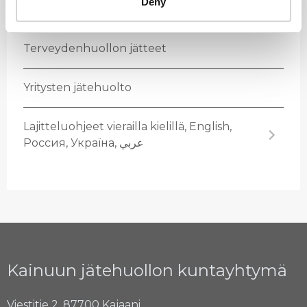
Deny
Ra­ken­nus­jät­teet
Ter­vey­den­huol­lon jät­teet
Yri­tys­ten jä­te­huol­to
La­jit­te­luoh­jeet vie­rail­la kie­lil­lä, English,
Россия, Україна, عربي
Kainuun jätehuollon kuntayhtymä
Viestitie 2, 87700 Kajaani