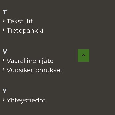
T
Teks­tii­lit
Tie­to­pank­ki
V
Vaa­ral­li­nen jäte
Vuo­si­ker­to­muk­set
Y
Yh­teys­tie­dot