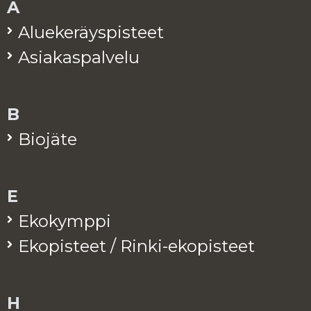
A
Alue­ke­räys­pis­teet
Asia­kas­pal­ve­lu
B
Bio­jä­te
E
Eko­kymp­pi
Eko­pis­teet / Rinki-eko­pis­teet
H