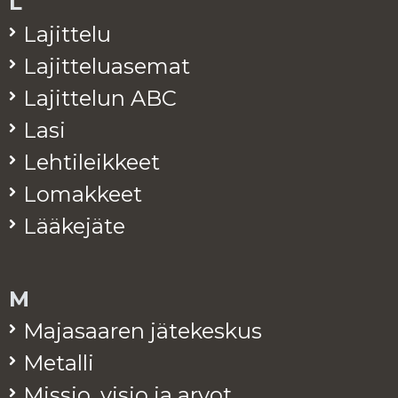
L
La­jit­te­lu
La­jit­te­lua­se­mat
La­jit­te­lun ABC
Lasi
Leh­ti­leik­keet
Lo­mak­keet
Lää­ke­jä­te
M
Ma­ja­saa­ren jä­te­kes­kus
Me­tal­li
Mis­sio, visio ja arvot