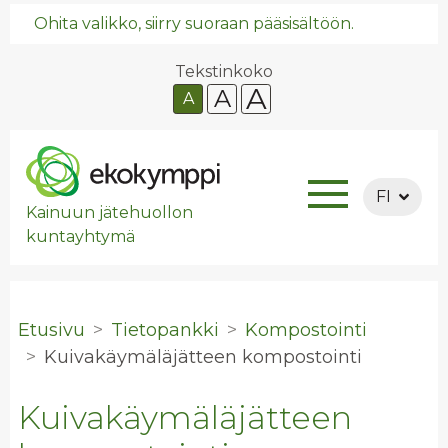
Ohita valikko, siirry suoraan pääsisältöön.
Tekstinkoko
A
A
A
FI
Kainuun jätehuollon
kuntayhtymä
Etusivu
Tietopankki
Kompostointi
Kui­va­käy­mä­lä­jät­teen kom­pos­toin­ti
Kuivakäymäläjätteen