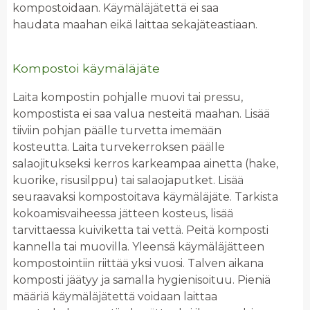
kompostoidaan. Käymäläjätettä ei saa
haudata maahan eikä laittaa sekajäteastiaan.
Kompostoi käymäläjäte
Laita kompostin pohjalle muovi tai pressu,
kompostista ei saa valua nesteitä maahan. Lisää
tiiviin pohjan päälle turvetta imemään
kosteutta. Laita turvekerroksen päälle
salaojitukseksi kerros karkeampaa ainetta (hake,
kuorike, risusilppu) tai salaojaputket. Lisää
seuraavaksi kompostoitava käymäläjäte. Tarkista
kokoamisvaiheessa jätteen kosteus, lisää
tarvittaessa kuiviketta tai vettä. Peitä komposti
kannella tai muovilla. Yleensä käymäläjätteen
kompostointiin riittää yksi vuosi. Talven aikana
komposti jäätyy ja samalla hygienisoituu. Pieniä
määriä käymäläjätettä voidaan laittaa