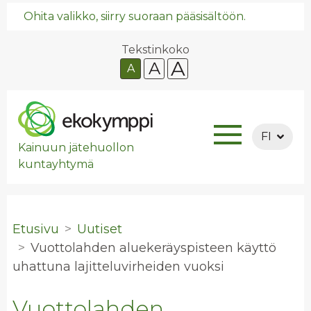
Ohita valikko, siirry suoraan pääsisältöön.
Tekstinkoko
A
A
A
FI
Kainuun jätehuollon
kuntayhtymä
Etusivu
Uutiset
Vuot­to­lah­den alue­ke­räys­pis­teen käyt­tö
uhat­tu­na la­jit­te­lu­vir­hei­den vuok­si
Vuottolahden