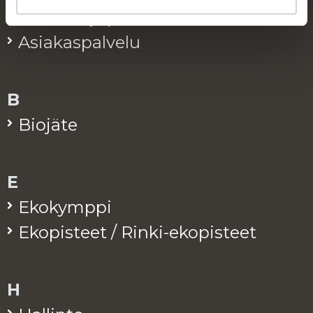
Alue­ke­räys­pis­teet
Asia­kas­pal­ve­lu
B
Bio­jä­te
E
Eko­kymp­pi
Eko­pis­teet / Rinki-eko­pis­teet
H