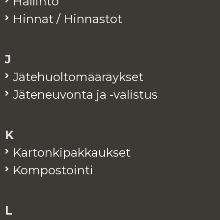
Hal­lin­to
Hin­nat / Hin­nas­tot
J
Jä­te­huol­to­mää­räyk­set
Jä­te­neu­von­ta ja -va­lis­tus
K
Kar­ton­ki­pak­kauk­set
Kom­pos­toin­ti
L