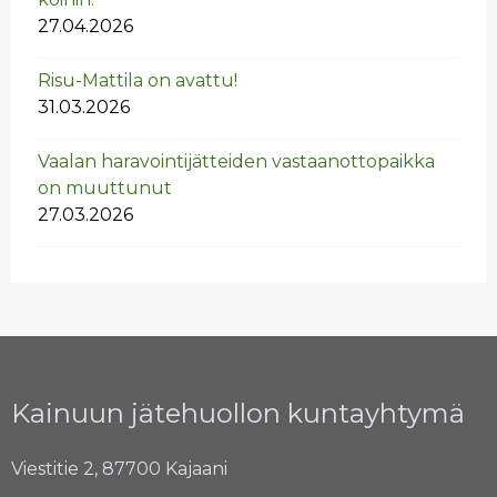
27.04.2026
Risu-Mat­ti­la on avat­tu!
31.03.2026
Vaa­lan ha­ra­voin­ti­jät­tei­den vas­taan­ot­to­paik­ka
on muut­tu­nut
27.03.2026
Kainuun jätehuollon kuntayhtymä
Viestitie 2, 87700 Kajaani