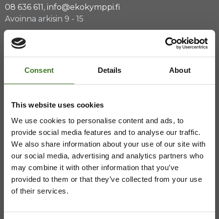
08 636 611
,
info@ekokymppi.fi
Avoinna arkisin 9 - 15
ASIAKASPALVELU
Consent
Details
About
08 636 616
,
laskutus@ekokymppi.fi
This website uses cookies
Avoinna arkisin 9 - 17
We use cookies to personalise content and ads, to
Majasaaren jätekeskus
provide social media features and to analyse our traffic.
We also share information about your use of our site with
Mustantie 500, 87900 Kajaani
our social media, advertising and analytics partners who
may combine it with other information that you’ve
044 710 0425
,
majasaari@ekokymppi.fi
provided to them or that they’ve collected from your use
Avoinna ma 8 - 18, ti - pe 8 - 16
of their services.