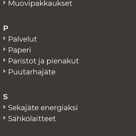
Muo­vi­pak­kauk­set
P
Pal­ve­lut
Pa­pe­ri
Pa­ris­tot ja pie­na­kut
Puu­tar­ha­jä­te
S
Se­ka­jä­te ener­giak­si
Säh­kö­lait­teet