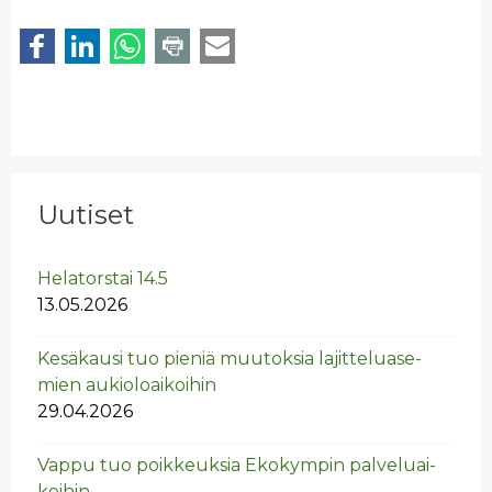
Uutiset
He­la­tors­tai 14.5
13.05.2026
Ke­sä­kausi tuo pie­niä muu­tok­sia la­jit­te­lua­se­
mien au­kio­loai­koi­hin
29.04.2026
Vappu tuo poik­keuk­sia Eko­kym­pin pal­ve­luai­
koi­hin.