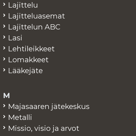
La­jit­te­lu
La­jit­te­lua­se­mat
La­jit­te­lun ABC
Lasi
Leh­ti­leik­keet
Lo­mak­keet
Lää­ke­jä­te
M
Ma­ja­saa­ren jä­te­kes­kus
Me­tal­li
Mis­sio, visio ja arvot