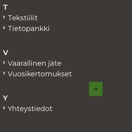
T
Teks­tii­lit
Tie­to­pank­ki
V
Vaa­ral­li­nen jäte
Vuo­si­ker­to­muk­set
Y
Yh­teys­tie­dot