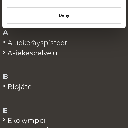
Hakemisto
Deny
A
Alue­ke­räys­pis­teet
Asia­kas­pal­ve­lu
B
Bio­jä­te
E
Eko­kymp­pi