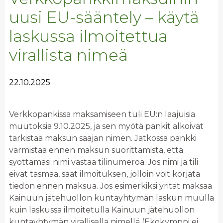
uusi EU-sääntely – käytä
laskussa ilmoitettua
virallista nimeä
22.10.2025
Verkkopankissa maksamiseen tuli EU:n laajuisia
muutoksia 9.10.2025, ja sen myötä pankit alkoivat
tarkistaa maksun saajan nimen. Jatkossa pankki
varmistaa ennen maksun suorittamista, että
syöttämäsi nimi vastaa tilinumeroa. Jos nimi ja tili
eivät täsmää, saat ilmoituksen, jolloin voit korjata
tiedon ennen maksua. Jos esimerkiksi yrität maksaa
Kainuun jätehuollon kuntayhtymän laskun muulla
kuin laskussa ilmoitetulla Kainuun jätehuollon
kuntayhtymän virallisella nimellä (Ekokymppi ei