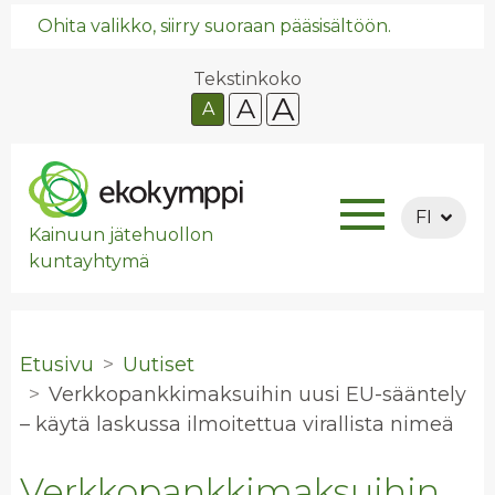
Ohita valikko, siirry suoraan pääsisältöön.
Tekstinkoko
A
A
A
FI
Kainuun jätehuollon
kuntayhtymä
Etusivu
Uutiset
Verk­ko­pank­ki­mak­sui­hin uusi EU-sään­te­ly
– käytä las­kus­sa il­moi­tet­tua vi­ral­lis­ta nimeä
Verkkopankkimaksuihin