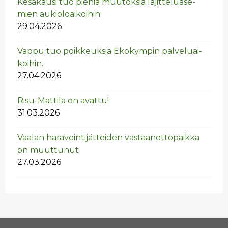
Ke­sä­kausi tuo pie­niä muu­tok­sia la­jit­te­lua­se­
mien au­kio­loai­koi­hin
29.04.2026
Vappu tuo poik­keuk­sia Eko­kym­pin pal­ve­luai­
koi­hin.
27.04.2026
Risu-Mat­ti­la on avat­tu!
31.03.2026
Vaa­lan ha­ra­voin­ti­jät­tei­den vas­taan­ot­to­paik­ka
on muut­tu­nut
27.03.2026