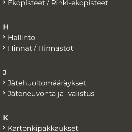
Eko­pis­teet / Rinki-eko­pis­teet
H
Hal­lin­to
Hin­nat / Hin­nas­tot
J
Jä­te­huol­to­mää­räyk­set
Jä­te­neu­von­ta ja -va­lis­tus
K
Kar­ton­ki­pak­kauk­set