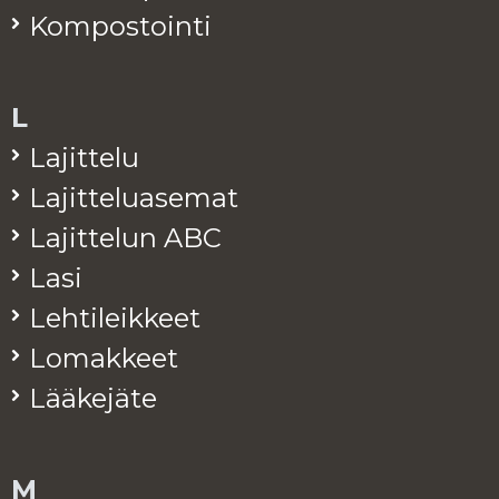
Kom­pos­toin­ti
L
La­jit­te­lu
La­jit­te­lua­se­mat
La­jit­te­lun ABC
Lasi
Leh­ti­leik­keet
Lo­mak­keet
Lää­ke­jä­te
M