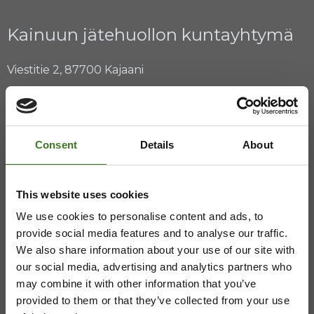
Kainuun jätehuollon kuntayhtymä
Viestitie 2, 87700 Kajaani
08 636 611
,
info@ekokymppi.fi
Avoinna arkisin 9 - 15
Consent
Details
About
ASIAKASPALVELU
This website uses cookies
We use cookies to personalise content and ads, to
08 636 616
,
laskutus@ekokymppi.fi
provide social media features and to analyse our traffic.
Avoinna arkisin 9 - 17
We also share information about your use of our site with
our social media, advertising and analytics partners who
Majasaaren jätekeskus
may combine it with other information that you’ve
provided to them or that they’ve collected from your use
Mustantie 500, 87900 Kajaani