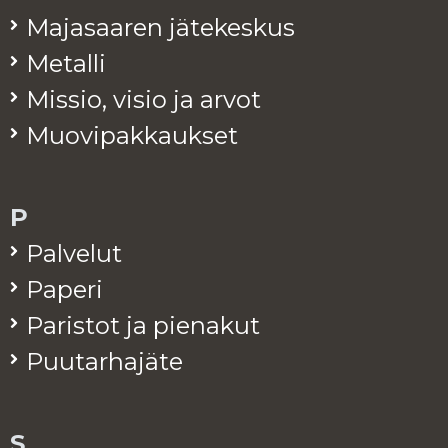
Ma­ja­saa­ren jä­te­kes­kus
Me­tal­li
Mis­sio, visio ja arvot
Muo­vi­pak­kauk­set
P
Pal­ve­lut
Pa­pe­ri
Pa­ris­tot ja pie­na­kut
Puu­tar­ha­jä­te
S