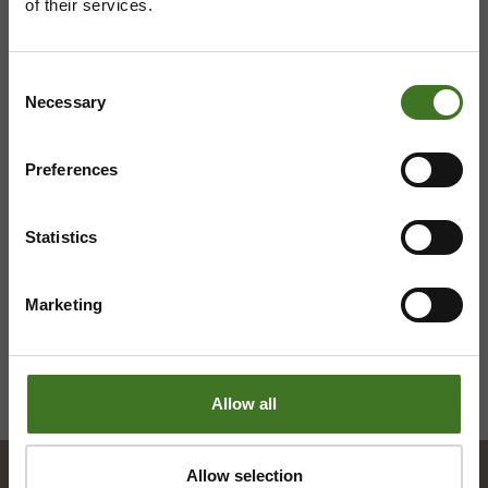
of their services.
044 710 0425
,
majasaari@ekokymppi.fi
Avoinna ma 8 - 18, ti - pe 8 - 16
Consent
Necessary
Selection
Preferences
Saavutettavuusseloste
Tietosuojaselosteita
Statistics
Marketing
Allow all
Allow selection