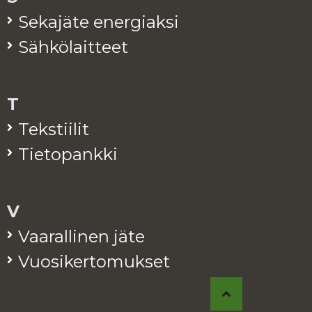
Se­ka­jä­te ener­giak­si
Säh­kö­lait­teet
T
Teks­tii­lit
Tie­to­pank­ki
V
Vaa­ral­li­nen jäte
Vuo­si­ker­to­muk­set