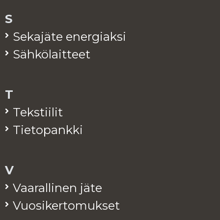
S
Se­ka­jä­te ener­giak­si
Säh­kö­lait­teet
T
Teks­tii­lit
Tie­to­pank­ki
V
Vaa­ral­li­nen jäte
Vuo­si­ker­to­muk­set