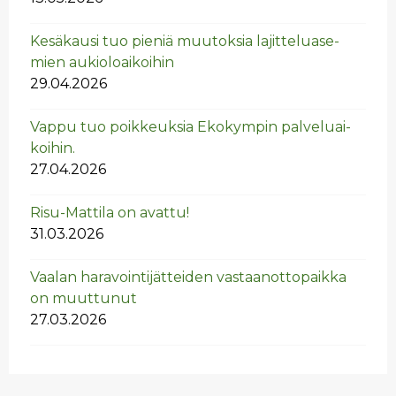
Ke­sä­kausi tuo pie­niä muu­tok­sia la­jit­te­lua­se­
mien au­kio­loai­koi­hin
29.04.2026
Vappu tuo poik­keuk­sia Eko­kym­pin pal­ve­luai­
koi­hin.
27.04.2026
Risu-Mat­ti­la on avat­tu!
31.03.2026
Vaa­lan ha­ra­voin­ti­jät­tei­den vas­taan­ot­to­paik­ka
on muut­tu­nut
27.03.2026