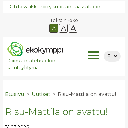
Ohita valikko, siirry suoraan pääsisältöön.
Tekstinkoko
A
A
A
FI
Kainuun jätehuollon
kuntayhtymä
Etusivu
Uutiset
Risu-Mat­ti­la on avat­tu!
Risu-Mattila on avattu!
31.03.2026