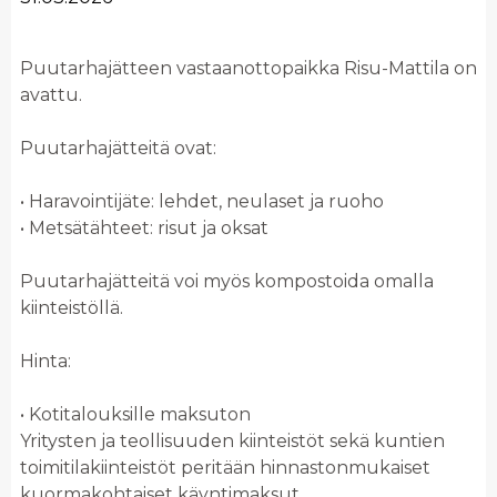
Puutarhajätteen vastaanottopaikka Risu-Mattila on
avattu.
Puutarhajätteitä ovat:
• Haravointijäte: lehdet, neulaset ja ruoho
• Metsätähteet: risut ja oksat
Puutarhajätteitä voi myös kompostoida omalla
kiinteistöllä.
Hinta:
• Kotitalouksille maksuton
Yritysten ja teollisuuden kiinteistöt sekä kuntien
toimitilakiinteistöt peritään hinnastonmukaiset
kuormakohtaiset käyntimaksut.