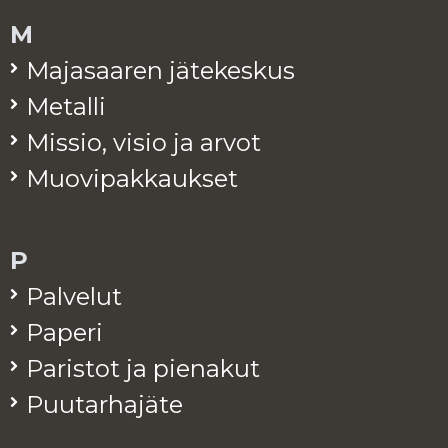
M
Ma­ja­saa­ren jä­te­kes­kus
Me­tal­li
Mis­sio, visio ja arvot
Muo­vi­pak­kauk­set
P
Pal­ve­lut
Pa­pe­ri
Pa­ris­tot ja pie­na­kut
Puu­tar­ha­jä­te