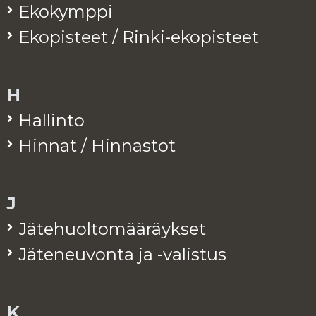
Eko­kymp­pi
Eko­pis­teet / Rinki-eko­pis­teet
H
Hal­lin­to
Hin­nat / Hin­nas­tot
J
Jä­te­huol­to­mää­räyk­set
Jä­te­neu­von­ta ja -va­lis­tus
K