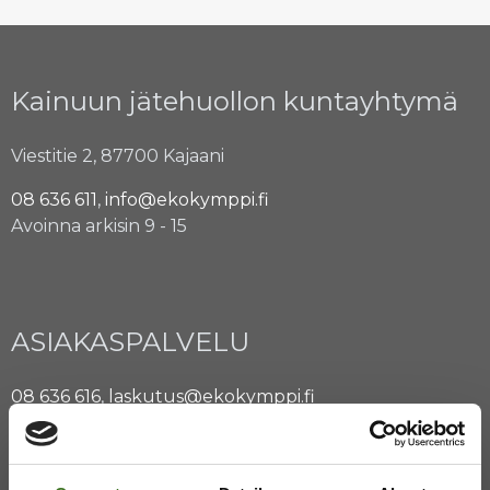
Kainuun jätehuollon kuntayhtymä
Viestitie 2, 87700 Kajaani
08 636 611
,
info@ekokymppi.fi
Avoinna arkisin 9 - 15
ASIAKASPALVELU
08 636 616
,
laskutus@ekokymppi.fi
Avoinna arkisin 9 - 17
Majasaaren jätekeskus