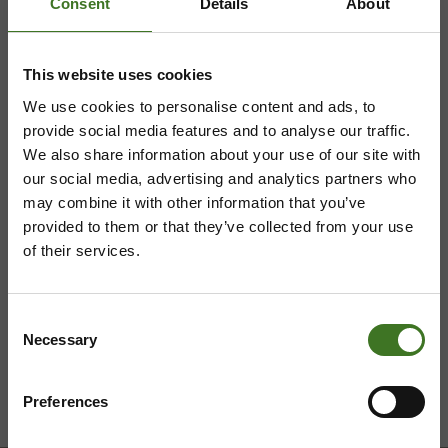
Consent
Details
About
Mustantie 500, 87900 Kajaani
This website uses cookies
044 710 0425
,
majasaari@ekokymppi.fi
Avoinna ma 8 - 18, ti - pe 8 - 16
We use cookies to personalise content and ads, to
provide social media features and to analyse our traffic.
We also share information about your use of our site with
our social media, advertising and analytics partners who
may combine it with other information that you’ve
Saavutettavuusseloste
Tietosuojaselosteita
provided to them or that they’ve collected from your use
of their services.
Consent
Necessary
Selection
Preferences