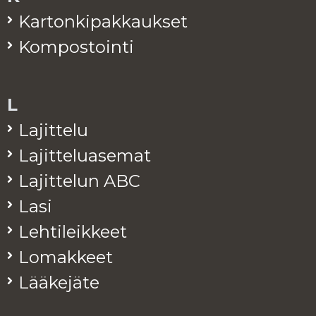
Kar­ton­ki­pak­kauk­set
Kom­pos­toin­ti
L
La­jit­te­lu
La­jit­te­lua­se­mat
La­jit­te­lun ABC
Lasi
Leh­ti­leik­keet
Lo­mak­keet
Lää­ke­jä­te