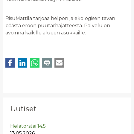
RisuMattila tarjoaa helpon ja ekologisen tavan
päästä eroon puutarhajätteestä. Palvelu on
avoinna kaikille alueen asukkaille.
Uutiset
He­la­tors­tai 14.5
13.05.2026