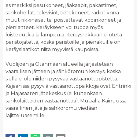
esimerkiksi pesukoneet, jääkaapit, pakastimet,
sähköhellat, televisiot, tietokoneet, radiot ynnä
muut rikkinäiset tai poistettavat kodinkoneet ja
pienlaitteet. Keräykseen voi tuoda myös
loisteputkia ja lamppuja. Keräysrekkaan ei oteta
paristojätettä, koska paristoille ja pienakuille on
keräyslaatikot niitä myyvissä kaupoissa.
Vuolijoen ja Otanmäen alueella järjestetään
vaarallisen jätteen ja sähköromun keräys, koska
siellä ei ole niiden pysyvää vastaanottopistettä.
Kajaanissa pysyviä vastaanottopaikkoja ovat Entrinki
ja Majasaaren jätekeskus (ei kuitenkaan
sähkölaitteiden vastaanottoa). Muualla Kainuussa
vaarallinen jäte ja sähköromu viedään
lajitteluasemille.