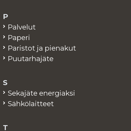
P
Pal­ve­lut
Pa­pe­ri
Pa­ris­tot ja pie­na­kut
Puu­tar­ha­jä­te
S
Se­ka­jä­te ener­giak­si
Säh­kö­lait­teet
T