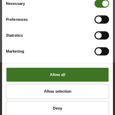
Saavutettavuusseloste
Tietosuojaselosteita
Necessary
Selection
Preferences
Statistics
Marketing
Allow all
Hakemisto
Allow selection
A
Deny
Alue­ke­räys­pis­teet