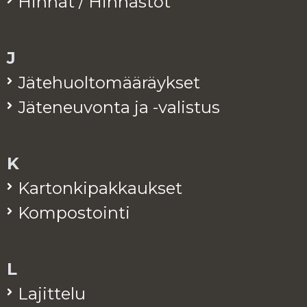
Hin­nat / Hin­nas­tot
J
Jä­te­huol­to­mää­räyk­set
Jä­te­neu­von­ta ja -va­lis­tus
K
Kar­ton­ki­pak­kauk­set
Kom­pos­toin­ti
L
La­jit­te­lu