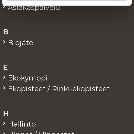
Asia­kas­pal­ve­lu
B
Bio­jä­te
E
Eko­kymp­pi
Eko­pis­teet / Rinki-eko­pis­teet
H
Hal­lin­to