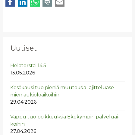
Uutiset
He­la­tors­tai 14.5
13.05.2026
Ke­sä­kausi tuo pie­niä muu­tok­sia la­jit­te­lua­se­
mien au­kio­loai­koi­hin
29.04.2026
Vappu tuo poik­keuk­sia Eko­kym­pin pal­ve­luai­
koi­hin.
27.04.2026