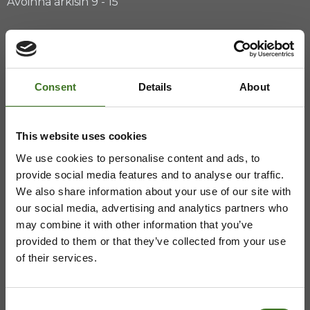
Avoinna arkisin 9 - 15
ASIAKASPALVELU
Consent
Details
About
08 636 616
,
laskutus@ekokymppi.fi
Avoinna arkisin 9 - 17
This website uses cookies
Majasaaren jätekeskus
We use cookies to personalise content and ads, to
provide social media features and to analyse our traffic.
We also share information about your use of our site with
Mustantie 500, 87900 Kajaani
our social media, advertising and analytics partners who
044 710 0425
,
majasaari@ekokymppi.fi
may combine it with other information that you’ve
Avoinna ma 8 - 18, ti - pe 8 - 16
provided to them or that they’ve collected from your use
of their services.
Consent