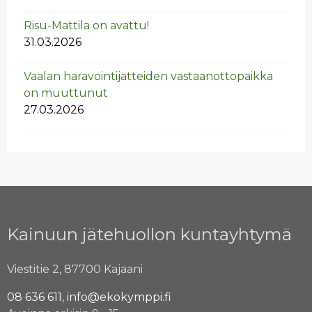
Risu-Mat­ti­la on avat­tu!
31.03.2026
Vaa­lan ha­ra­voin­ti­jät­tei­den vas­taan­ot­to­paik­ka
on muut­tu­nut
27.03.2026
Kainuun jätehuollon kuntayhtymä
Viestitie 2, 87700 Kajaani
08 636 611
,
info@ekokymppi.fi