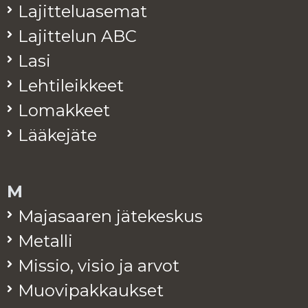
La­jit­te­lua­se­mat
La­jit­te­lun ABC
Lasi
Leh­ti­leik­keet
Lo­mak­keet
Lää­ke­jä­te
M
Ma­ja­saa­ren jä­te­kes­kus
Me­tal­li
Mis­sio, visio ja arvot
Muo­vi­pak­kauk­set