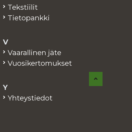
Teks­tii­lit
Tie­to­pank­ki
V
Vaa­ral­li­nen jäte
Vuo­si­ker­to­muk­set
Y
Yh­teys­tie­dot