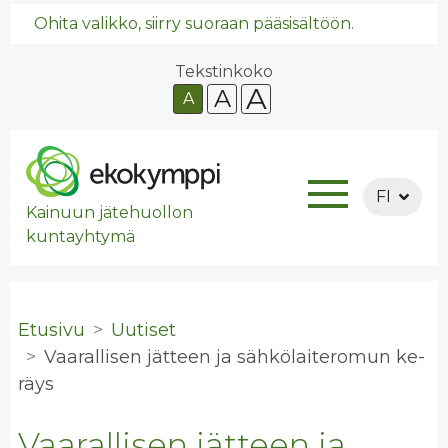
Ohita valikko, siirry suoraan pääsisältöön.
Tekstinkoko
A
A
A
FI
Kainuun jätehuollon
kuntayhtymä
Etusivu
Uutiset
Vaa­ral­li­sen jät­teen ja säh­kö­lai­te­ro­mun ke­
räys
Vaarallisen jätteen ja