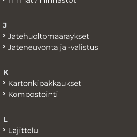
Hin­nat / Hin­nas­tot
J
Jä­te­huol­to­mää­räyk­set
Jä­te­neu­von­ta ja -va­lis­tus
K
Kar­ton­ki­pak­kauk­set
Kom­pos­toin­ti
L
La­jit­te­lu