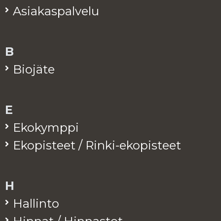
Asia­kas­pal­ve­lu
B
Bio­jä­te
E
Eko­kymp­pi
Eko­pis­teet / Rinki-eko­pis­teet
H
Hal­lin­to