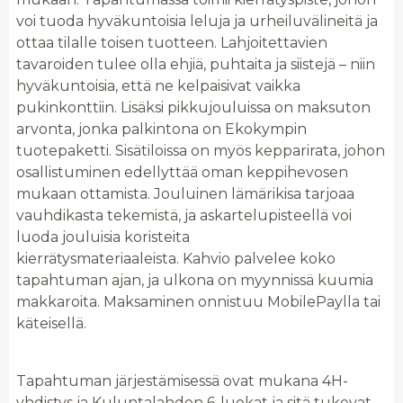
voi tuoda hyväkuntoisia leluja ja urheiluvälineitä ja
ottaa tilalle toisen tuotteen. Lahjoitettavien
tavaroiden tulee olla ehjiä, puhtaita ja siistejä – niin
hyväkuntoisia, että ne kelpaisivat vaikka
pukinkonttiin. Lisäksi pikkujouluissa on maksuton
arvonta, jonka palkintona on Ekokympin
tuotepaketti. Sisätiloissa on myös kepparirata, johon
osallistuminen edellyttää oman keppihevosen
mukaan ottamista. Jouluinen lämärikisa tarjoaa
vauhdikasta tekemistä, ja askartelupisteellä voi
luoda jouluisia koristeita
kierrätysmateriaaleista. Kahvio palvelee koko
tapahtuman ajan, ja ulkona on myynnissä kuumia
makkaroita. Maksaminen onnistuu MobilePaylla tai
käteisellä.
Tapahtuman järjestämisessä ovat mukana 4H-
yhdistys ja Kuluntalahden 6-luokat ja sitä tukevat