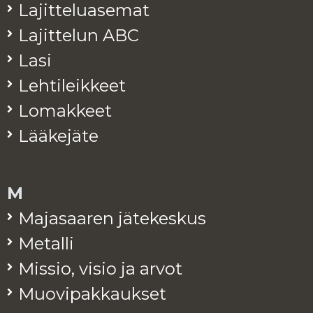
La­jit­te­lua­se­mat
La­jit­te­lun ABC
Lasi
Leh­ti­leik­keet
Lo­mak­keet
Lää­ke­jä­te
M
Ma­ja­saa­ren jä­te­kes­kus
Me­tal­li
Mis­sio, visio ja arvot
Muo­vi­pak­kauk­set