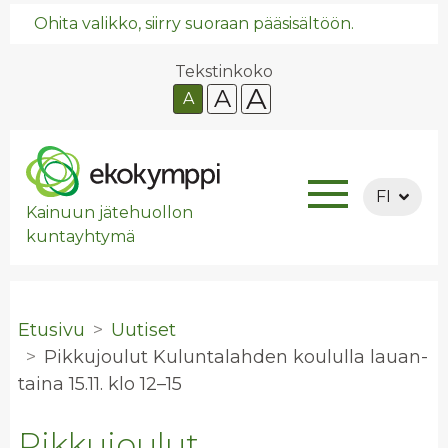
Ohita valikko, siirry suoraan pääsisältöön.
Tekstinkoko
A
A
A
FI
Kainuun jätehuollon
kuntayhtymä
Etusivu
Uutiset
Pik­ku­jou­lut Ku­lun­ta­lah­den kou­lul­la lau­an­
tai­na 15.11. klo 12–15
Pikkujoulut