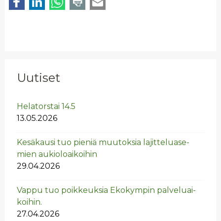
Uutiset
He­la­tors­tai 14.5
13.05.2026
Ke­sä­kausi tuo pie­niä muu­tok­sia la­jit­te­lua­se­
mien au­kio­loai­koi­hin
29.04.2026
Vappu tuo poik­keuk­sia Eko­kym­pin pal­ve­luai­
koi­hin.
27.04.2026