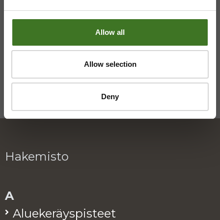
Saavutettavuusseloste
Tietosuojaselosteita
Allow all
Allow selection
Deny
Hakemisto
A
Alue­ke­räys­pis­teet