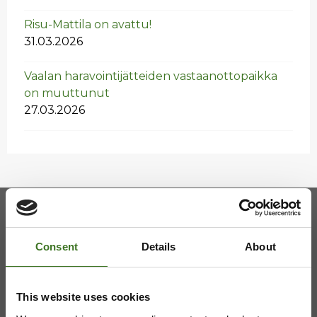
Risu-Mat­ti­la on avat­tu!
31.03.2026
Vaa­lan ha­ra­voin­ti­jät­tei­den vas­taan­ot­to­paik­ka
on muut­tu­nut
27.03.2026
Kainuun jätehuollon kuntayhtymä
Consent
Details
About
Viestitie 2, 87700 Kajaani
This website uses cookies
08 636 611
,
info@ekokymppi.fi