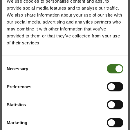
Avoinna arkisin 9 - 15
We use cookies to personalise content and ads, to
provide social media features and to analyse our traffic.
We also share information about your use of our site with
our social media, advertising and analytics partners who
may combine it with other information that you’ve
ASIAKASPALVELU
provided to them or that they’ve collected from your use
of their services.
08 636 616
,
laskutus@ekokymppi.fi
Avoinna arkisin 9 - 17
Consent
Majasaaren jätekeskus
Necessary
Selection
Mustantie 500, 87900 Kajaani
Preferences
044 710 0425
,
majasaari@ekokymppi.fi
Avoinna ma 8 - 18, ti - pe 8 - 16
Statistics
Marketing