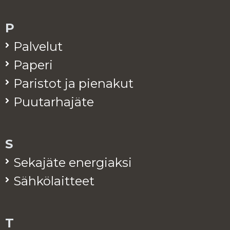
P
Pal­ve­lut
Pa­pe­ri
Pa­ris­tot ja pie­na­kut
Puu­tar­ha­jä­te
S
Se­ka­jä­te ener­giak­si
Säh­kö­lait­teet
T