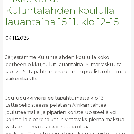
Kuluntalahden koululla
lauantaina 15.11. klo 12–15
04.11.2025
Järjestämme Kuluntalahden koululla koko
perheen pikkujoulut lauantaina 15. marraskuuta
klo 12–15. Tapahtumassa on monipuolista ohjelmaa
kaikenikäisille.
Joulupukki vierailee tapahtumassa klo 13.
Lattiapelipisteessä pelataan Afrikan tähteä
jouluteemalla, ja piparien koristelupisteellä voi
koristella pipareita kotiin vietäväksi pientä maksua
vastaan – oma rasia kannattaa ottaa
mukaan. Tapahtumassa toimii kierrätyspiste, johon