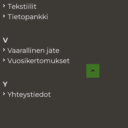
Teks­tii­lit
Tie­to­pank­ki
V
Vaa­ral­li­nen jäte
Vuo­si­ker­to­muk­set
Y
Yh­teys­tie­dot