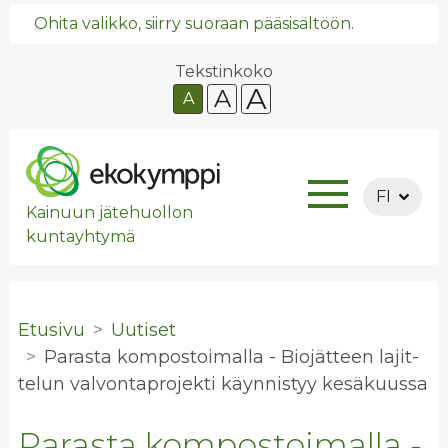
Ohita valikko, siirry suoraan pääsisältöön.
Tekstinkoko
A
A
A
FI
Kainuun jätehuollon
kuntayhtymä
Etusivu
Uutiset
Pa­ras­ta kom­pos­toi­mal­la - Bio­jät­teen la­jit­
te­lun val­von­ta­pro­jek­ti käyn­nis­tyy ke­sä­kuus­sa
Parasta kompostoimalla -