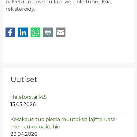
palveluun. Jos sinulla ei vielä ole tunnuksia,
rekisteröidy.
Uutiset
He­la­tors­tai 14.5
13.05.2026
Ke­sä­kausi tuo pie­niä muu­tok­sia la­jit­te­lua­se­
mien au­kio­loai­koi­hin
29.04.2026