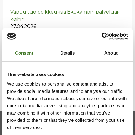
Vappu tuo poik­keuk­sia Eko­kym­pin pal­ve­luai­
koi­hin.
27.04.2026
Risu-Mat­ti­la on avat­tu!
31.03.2026
Consent
Details
About
Vaa­lan ha­ra­voin­ti­jät­tei­den vas­taan­ot­to­paik­ka
on muut­tu­nut
This website uses cookies
27.03.2026
We use cookies to personalise content and ads, to
provide social media features and to analyse our traffic.
We also share information about your use of our site with
our social media, advertising and analytics partners who
may combine it with other information that you’ve
provided to them or that they’ve collected from your use
of their services.
Kainuun jätehuollon kuntayhtymä