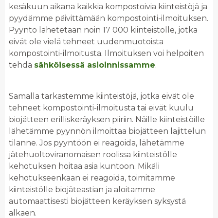
kesäkuun aikana kaikkia kompostoivia kiinteistöjä ja
pyydämme päivittämään kompostointi-ilmoituksen.
Pyyntö lähetetään noin 17 000 kiinteistölle, jotka
eivät ole vielä tehneet uudenmuotoista
kompostointi-ilmoitusta. Ilmoituksen voi helpoiten
tehdä
sähköisessä asioinnissamme
.
Samalla tarkastemme kiinteistöjä, jotka eivät ole
tehneet kompostointi-ilmoitusta tai eivät kuulu
biojätteen erilliskeräyksen piiriin. Näille kiinteistöille
lähetämme pyynnön ilmoittaa biojätteen lajittelun
tilanne. Jos pyyntöön ei reagoida, lähetämme
jätehuoltoviranomaisen roolissa kiinteistölle
kehotuksen hoitaa asia kuntoon. Mikäli
kehotukseenkaan ei reagoida, toimitamme
kiinteistölle biojäteastian ja aloitamme
automaattisesti biojätteen keräyksen syksystä
alkaen.