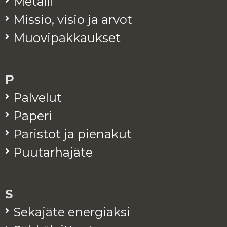
Me­tal­li
Mis­sio, visio ja arvot
Muo­vi­pak­kauk­set
P
Pal­ve­lut
Pa­pe­ri
Pa­ris­tot ja pie­na­kut
Puu­tar­ha­jä­te
S
Se­ka­jä­te ener­giak­si