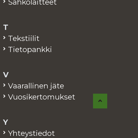
Säh­kö­lait­teet
T
Teks­tii­lit
Tie­to­pank­ki
V
Vaa­ral­li­nen jäte
Vuo­si­ker­to­muk­set
Y
Yh­teys­tie­dot