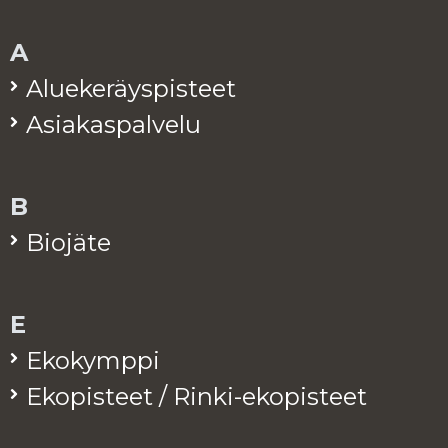
A
Alue­ke­räys­pis­teet
Asia­kas­pal­ve­lu
B
Bio­jä­te
E
Eko­kymp­pi
Eko­pis­teet / Rinki-eko­pis­teet