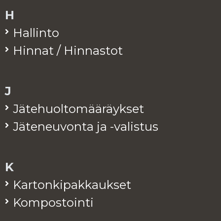
H
Hal­lin­to
Hin­nat / Hin­nas­tot
J
Jä­te­huol­to­mää­räyk­set
Jä­te­neu­von­ta ja -va­lis­tus
K
Kar­ton­ki­pak­kauk­set
Kom­pos­toin­ti