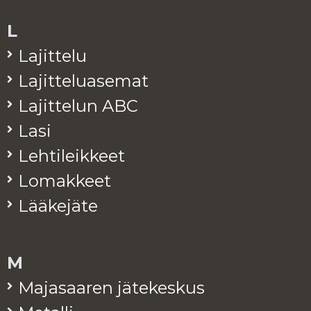
L
La­jit­te­lu
La­jit­te­lua­se­mat
La­jit­te­lun ABC
Lasi
Leh­ti­leik­keet
Lo­mak­keet
Lää­ke­jä­te
M
Ma­ja­saa­ren jä­te­kes­kus