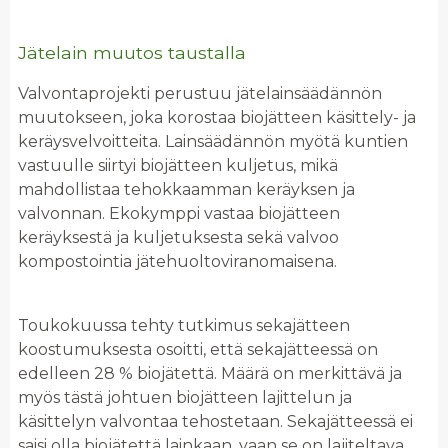
Jätelain muutos taustalla
Valvontaprojekti perustuu jätelainsäädännön
muutokseen, joka korostaa biojätteen käsittely- ja
keräysvelvoitteita. Lainsäädännön myötä kuntien
vastuulle siirtyi biojätteen kuljetus, mikä
mahdollistaa tehokkaamman keräyksen ja
valvonnan. Ekokymppi vastaa biojätteen
keräyksestä ja kuljetuksesta sekä valvoo
kompostointia jätehuoltoviranomaisena.
Toukokuussa tehty tutkimus sekajätteen
koostumuksesta osoitti, että sekajätteessä on
edelleen 28 % biojätettä. Määrä on merkittävä ja
myös tästä johtuen biojätteen lajittelun ja
käsittelyn valvontaa tehostetaan. Sekajätteessä ei
saisi olla biojätettä lainkaan, vaan se on lajiteltava