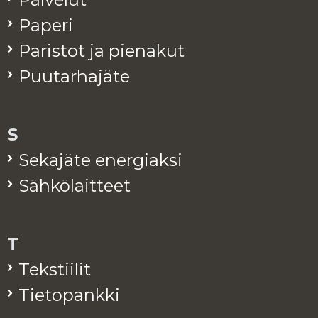
Pa­pe­ri
Pa­ris­tot ja pie­na­kut
Puu­tar­ha­jä­te
S
Se­ka­jä­te ener­giak­si
Säh­kö­lait­teet
T
Teks­tii­lit
Tie­to­pank­ki