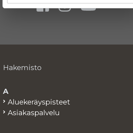
Hakemisto
A
Alue­ke­räys­pis­teet
Asia­kas­pal­ve­lu