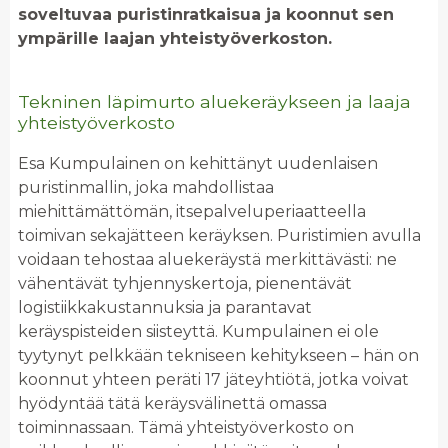
soveltuvaa puristinratkaisua ja koonnut sen
ympärille laajan yhteistyöverkoston.
Tekninen läpimurto aluekeräykseen ja laaja
yhteistyöverkosto
Esa Kumpulainen on kehittänyt uudenlaisen
puristinmallin, joka mahdollistaa
miehittämättömän, itsepalveluperiaatteella
toimivan sekajätteen keräyksen. Puristimien avulla
voidaan tehostaa aluekeräystä merkittävästi: ne
vähentävät tyhjennyskertoja, pienentävät
logistiikkakustannuksia ja parantavat
keräyspisteiden siisteyttä. Kumpulainen ei ole
tyytynyt pelkkään tekniseen kehitykseen – hän on
koonnut yhteen peräti 17 jäteyhtiötä, jotka voivat
hyödyntää tätä keräysvälinettä omassa
toiminnassaan. Tämä yhteistyöverkosto on