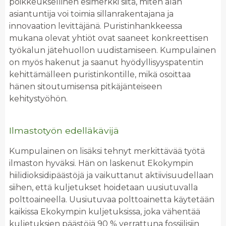
poikkeuksellinen esimerkki siitä, miten alan
asiantuntija voi toimia sillanrakentajana ja
innovaation levittäjänä. Puristinhankkeessa
mukana olevat yhtiöt ovat saaneet konkreettisen
työkalun jätehuollon uudistamiseen. Kumpulainen
on myös hakenut ja saanut hyödyllisyyspatentin
kehittämälleen puristinkontille, mikä osoittaa
hänen sitoutumisensa pitkäjänteiseen
kehitystyöhön.
Ilmastotyön edelläkävijä
Kumpulainen on lisäksi tehnyt merkittävää työtä
ilmaston hyväksi. Hän on laskenut Ekokympin
hiilidioksidipäästöjä ja vaikuttanut aktiivisuudellaan
siihen, että kuljetukset hoidetaan uusiutuvalla
polttoaineella. Uusiutuvaa polttoainetta käytetään
kaikissa Ekokympin kuljetuksissa, joka vähentää
kuljetuksien päästöjä 90 % verrattuna fossiilisiin