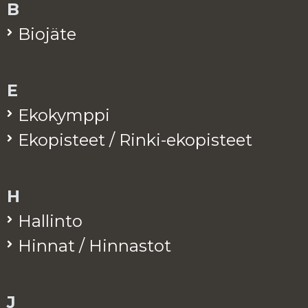
B
Bio­jä­te
E
Eko­kymp­pi
Eko­pis­teet / Rinki-eko­pis­teet
H
Hal­lin­to
Hin­nat / Hin­nas­tot
J