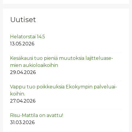
Uutiset
He­la­tors­tai 14.5
13.05.2026
Ke­sä­kausi tuo pie­niä muu­tok­sia la­jit­te­lua­se­
mien au­kio­loai­koi­hin
29.04.2026
Vappu tuo poik­keuk­sia Eko­kym­pin pal­ve­luai­
koi­hin.
27.04.2026
Risu-Mat­ti­la on avat­tu!
31.03.2026