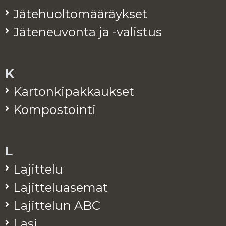
Jä­te­huol­to­mää­räyk­set
Jä­te­neu­von­ta ja -va­lis­tus
K
Kar­ton­ki­pak­kauk­set
Kom­pos­toin­ti
L
La­jit­te­lu
La­jit­te­lua­se­mat
La­jit­te­lun ABC
Lasi