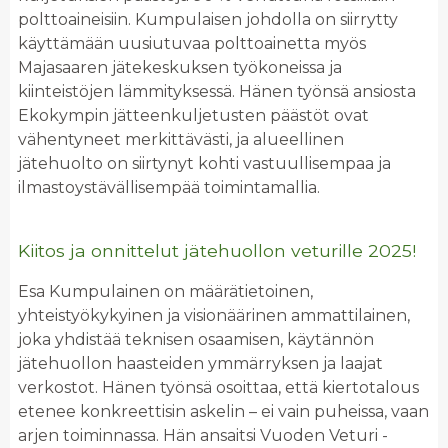
polttoaineisiin. Kumpulaisen johdolla on siirrytty
käyttämään uusiutuvaa polttoainetta myös
Majasaaren jätekeskuksen työkoneissa ja
kiinteistöjen lämmityksessä. Hänen työnsä ansiosta
Ekokympin jätteenkuljetusten päästöt ovat
vähentyneet merkittävästi, ja alueellinen
jätehuolto on siirtynyt kohti vastuullisempaa ja
ilmastoystävällisempää toimintamallia.
Kiitos ja onnittelut jätehuollon veturille 2025!
Esa Kumpulainen on määrätietoinen,
yhteistyökykyinen ja visionäärinen ammattilainen,
joka yhdistää teknisen osaamisen, käytännön
jätehuollon haasteiden ymmärryksen ja laajat
verkostot. Hänen työnsä osoittaa, että kiertotalous
etenee konkreettisin askelin – ei vain puheissa, vaan
arjen toiminnassa. Hän ansaitsi Vuoden Veturi -