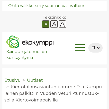
Ohita valikko, siirry suoraan pääsisältöön.
Tekstinkoko
A
A
A
FI
Kainuun jätehuollon
kuntayhtymä
Etusivu
Uutiset
Kier­to­ta­lous­asian­tun­ti­jam­me Esa Kum­pu­
lai­nen pal­kit­tiin Vuo­den Ve­tu­ri -tun­nus­tuk­
sel­la Kier­to­voi­ma­päi­vil­lä