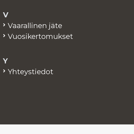
V
Vaa­ral­li­nen jäte
Vuo­si­ker­to­muk­set
Y
Yh­teys­tie­dot