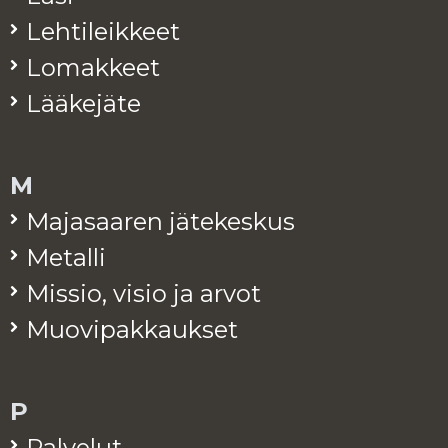
Leh­ti­leik­keet
Lo­mak­keet
Lää­ke­jä­te
M
Ma­ja­saa­ren jä­te­kes­kus
Me­tal­li
Mis­sio, visio ja arvot
Muo­vi­pak­kauk­set
P
Pal­ve­lut