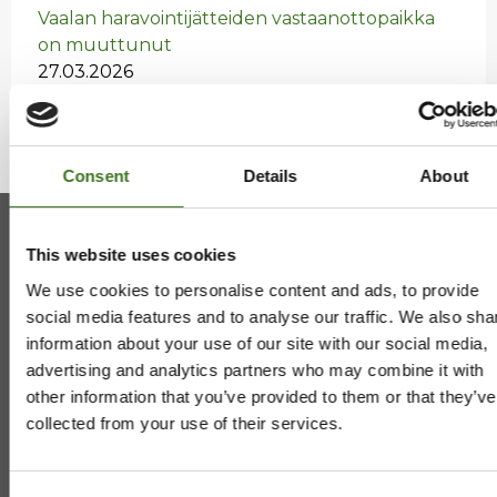
Vaa­lan ha­ra­voin­ti­jät­tei­den vas­taan­ot­to­paik­ka
on muut­tu­nut
27.03.2026
Consent
Details
About
This website uses cookies
Kainuun jätehuollon kuntayhtymä
We use cookies to personalise content and ads, to provide
social media features and to analyse our traffic. We also sha
Viestitie 2, 87700 Kajaani
information about your use of our site with our social media,
08 636 611
,
info@ekokymppi.fi
advertising and analytics partners who may combine it with
Avoinna arkisin 9 - 15
other information that you’ve provided to them or that they’ve
collected from your use of their services.