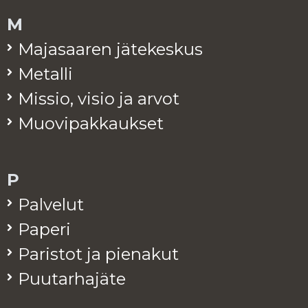
M
Ma­ja­saa­ren jä­te­kes­kus
Me­tal­li
Mis­sio, visio ja arvot
Muo­vi­pak­kauk­set
P
Pal­ve­lut
Pa­pe­ri
Pa­ris­tot ja pie­na­kut
Puu­tar­ha­jä­te