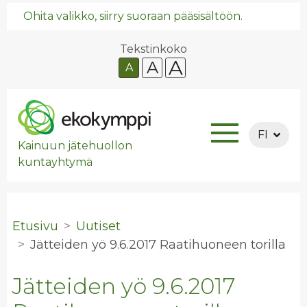
Ohita valikko, siirry suoraan pääsisältöön.
Tekstinkoko
A
A
A
FI
Kainuun jätehuollon
kuntayhtymä
Etusivu
Uutiset
Jät­tei­den yö 9.6.2017 Raa­ti­huo­neen to­ril­la
Jätteiden yö 9.6.2017