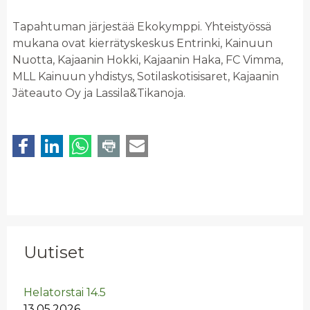
Tapahtuman järjestää Ekokymppi. Yhteistyössä
mukana ovat kierrätyskeskus Entrinki, Kainuun
Nuotta, Kajaanin Hokki, Kajaanin Haka, FC Vimma,
MLL Kainuun yhdistys, Sotilaskotisisaret, Kajaanin
Jäteauto Oy ja Lassila&Tikanoja.
Uutiset
He­la­tors­tai 14.5
13.05.2026