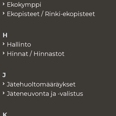
Eko­kymp­pi
Eko­pis­teet / Rinki-eko­pis­teet
H
Hal­lin­to
Hin­nat / Hin­nas­tot
J
Jä­te­huol­to­mää­räyk­set
Jä­te­neu­von­ta ja -va­lis­tus
K