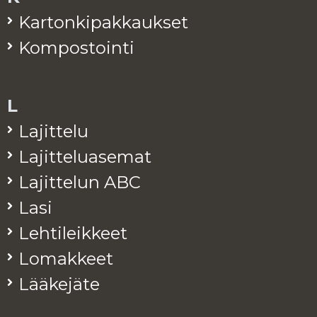
Kar­ton­ki­pak­kauk­set
Kom­pos­toin­ti
L
La­jit­te­lu
La­jit­te­lua­se­mat
La­jit­te­lun ABC
Lasi
Leh­ti­leik­keet
Lo­mak­keet
Lää­ke­jä­te