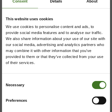
Consent
Details
About
Mustantie 500, 87900 Kajaani
This website uses cookies
044 710 0425
,
majasaari@ekokymppi.fi
Avoinna ma 8 - 18, ti - pe 8 - 16
We use cookies to personalise content and ads, to
provide social media features and to analyse our traffic.
We also share information about your use of our site with
our social media, advertising and analytics partners who
may combine it with other information that you’ve
Saavutettavuusseloste
Tietosuojaselosteita
provided to them or that they’ve collected from your use
of their services.
Consent
Necessary
Selection
Preferences