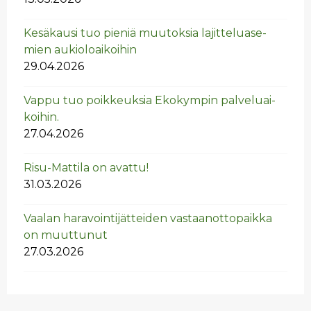
Ke­sä­kausi tuo pie­niä muu­tok­sia la­jit­te­lua­se­
mien au­kio­loai­koi­hin
29.04.2026
Vappu tuo poik­keuk­sia Eko­kym­pin pal­ve­luai­
koi­hin.
27.04.2026
Risu-Mat­ti­la on avat­tu!
31.03.2026
Vaa­lan ha­ra­voin­ti­jät­tei­den vas­taan­ot­to­paik­ka
on muut­tu­nut
27.03.2026