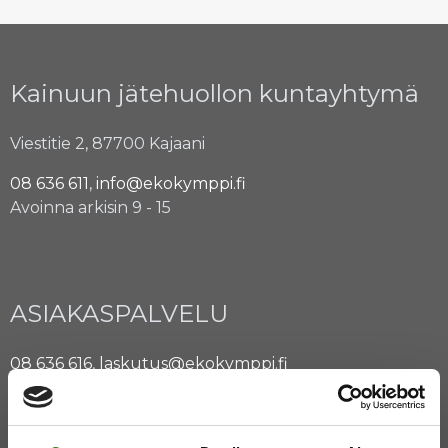
Kainuun jätehuollon kuntayhtymä
Viestitie 2, 87700 Kajaani
08 636 611
,
info@ekokymppi.fi
Avoinna arkisin 9 - 15
ASIAKASPALVELU
08 636 616
,
laskutus@ekokymppi.fi
Avoinna arkisin 9 - 17
Majasaaren jätekeskus