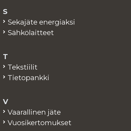
S
Se­ka­jä­te ener­giak­si
Säh­kö­lait­teet
T
Teks­tii­lit
Tie­to­pank­ki
V
Vaa­ral­li­nen jäte
Vuo­si­ker­to­muk­set