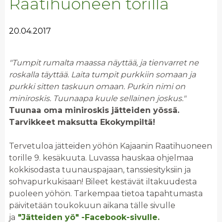
Raatihuoneen torilla
20.04.2017
"Tumpit rumalta maassa näyttää, ja tienvarret ne
roskalla täyttää. Laita tumpit purkkiin somaan ja
purkki sitten taskuun omaan. Purkin nimi on
miniroskis. Tuunaapa kuule sellainen joskus."
Tuunaa oma miniroskis jätteiden yössä.
Tarvikkeet maksutta Ekokympiltä!
Tervetuloa jätteiden yöhön Kajaanin Raatihuoneen
torille 9. kesäkuuta. Luvassa hauskaa ohjelmaa
kokkisodasta tuunauspajaan, tanssiesityksiin ja
sohvapurkukisaan! Bileet kestävät iltakuudesta
puoleen yöhön. Tarkempaa tietoa tapahtumasta
päivitetään toukokuun aikana tälle sivulle
ja
"Jätteiden yö" -Facebook-sivulle.