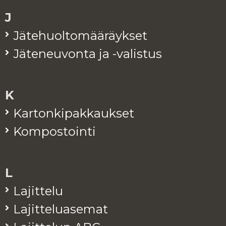
J
Jä­te­huol­to­mää­räyk­set
Jä­te­neu­von­ta ja -va­lis­tus
K
Kar­ton­ki­pak­kauk­set
Kom­pos­toin­ti
L
La­jit­te­lu
La­jit­te­lua­se­mat