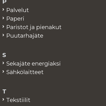
P
Pal­ve­lut
Pa­pe­ri
Pa­ris­tot ja pie­na­kut
Puu­tar­ha­jä­te
S
Se­ka­jä­te ener­giak­si
Säh­kö­lait­teet
T
Teks­tii­lit