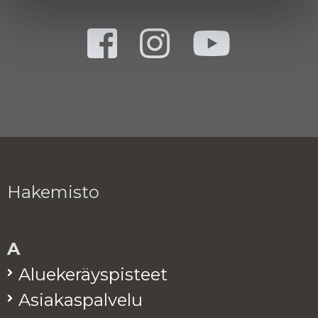
Hakemisto
A
Alue­ke­räys­pis­teet
Asia­kas­pal­ve­lu