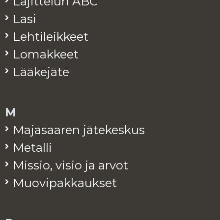
La­jit­te­lun ABC
Lasi
Leh­ti­leik­keet
Lo­mak­keet
Lää­ke­jä­te
M
Ma­ja­saa­ren jä­te­kes­kus
Me­tal­li
Mis­sio, visio ja arvot
Muo­vi­pak­kauk­set