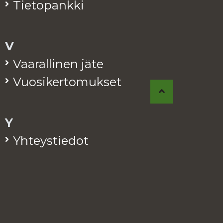
Tie­to­pank­ki
V
Vaa­ral­li­nen jäte
Vuo­si­ker­to­muk­set
Y
Yh­teys­tie­dot