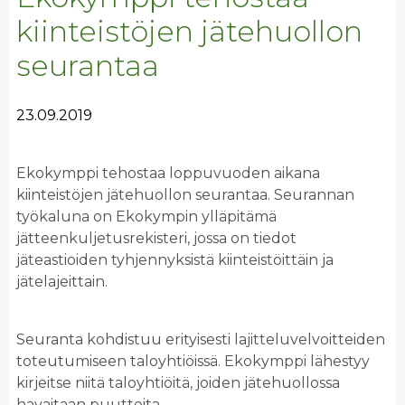
kiinteistöjen jätehuollon
seurantaa
23.09.2019
Ekokymppi tehostaa loppuvuoden aikana
kiinteistöjen jätehuollon seurantaa. Seurannan
työkaluna on Ekokympin ylläpitämä
jätteenkuljetusrekisteri, jossa on tiedot
jäteastioiden tyhjennyksistä kiinteistöittäin ja
jätelajeittain.
Seuranta kohdistuu erityisesti lajitteluvelvoitteiden
toteutumiseen taloyhtiöissä. Ekokymppi lähestyy
kirjeitse niitä taloyhtiöitä, joiden jätehuollossa
havaitaan puutteita.