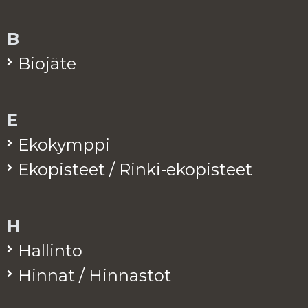
B
Bio­jä­te
E
Eko­kymp­pi
Eko­pis­teet / Rinki-eko­pis­teet
H
Hal­lin­to
Hin­nat / Hin­nas­tot