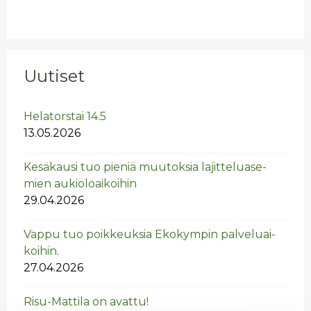
Uutiset
He­la­tors­tai 14.5
13.05.2026
Ke­sä­kausi tuo pie­niä muu­tok­sia la­jit­te­lua­se­
mien au­kio­loai­koi­hin
29.04.2026
Vappu tuo poik­keuk­sia Eko­kym­pin pal­ve­luai­
koi­hin.
27.04.2026
Risu-Mat­ti­la on avat­tu!