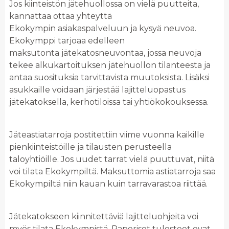
Jos kiinteistön jätehuollossa on vielä puutteita,
kannattaa ottaa yhteyttä
Ekokympin asiakaspalveluun ja kysyä neuvoa.
Ekokymppi tarjoaa edelleen
maksutonta jätekatosneuvontaa, jossa neuvoja
tekee alkukartoituksen jätehuollon tilanteesta ja
antaa suosituksia tarvittavista muutoksista. Lisäksi
asukkaille voidaan järjestää lajitteluopastus
jätekatoksella, kerhotiloissa tai yhtiökokouksessa.
Jäteastiatarroja postitettiin viime vuonna kaikille
pienkiinteistöille ja tilausten perusteella
taloyhtiöille. Jos uudet tarrat vielä puuttuvat, niitä
voi tilata Ekokympiltä. Maksuttomia astiatarroja saa
Ekokympiltä niin kauan kuin tarravarastoa riittää.
Jätekatokseen kiinnitettäviä lajitteluohjeita voi
myös tilata Ekokympistä. Paperiset tulosteet ovat