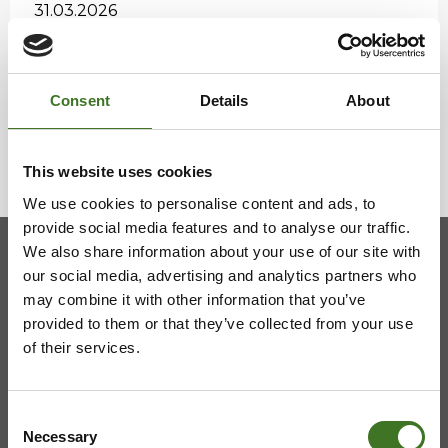
31.03.2026
Vaa­lan ha­ra­voin­ti­jät­tei­den vas­taan­ot­to­paik­ka
on muut­tu­nut
Consent
Details
About
27.03.2026
This website uses cookies
We use cookies to personalise content and ads, to
provide social media features and to analyse our traffic.
We also share information about your use of our site with
our social media, advertising and analytics partners who
Kainuun jätehuollon kuntayhtymä
may combine it with other information that you’ve
provided to them or that they’ve collected from your use
Viestitie 2, 87700 Kajaani
of their services.
08 636 611
,
info@ekokymppi.fi
Avoinna arkisin 9 - 15
Consent
Necessary
Selection