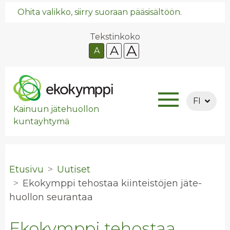
Ohita valikko, siirry suoraan pääsisältöön.
Tekstinkoko
A
A
A
FI
Kainuun jätehuollon
kuntayhtymä
Etusivu
Uutiset
Eko­kymp­pi te­hos­taa kiin­teis­tö­jen jä­te­
huol­lon seu­ran­taa
Ekokymppi tehostaa