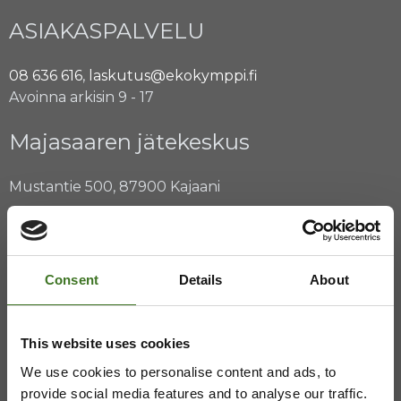
ASIAKASPALVELU
08 636 616
,
laskutus@ekokymppi.fi
Avoinna arkisin 9 - 17
Majasaaren jätekeskus
Mustantie 500, 87900 Kajaani
044 710 0425
,
majasaari@ekokymppi.fi
Avoinna ma 8 - 18, ti - pe 8 - 16
Consent
Details
About
Saavutettavuusseloste
Tietosuojaselosteita
This website uses cookies
We use cookies to personalise content and ads, to
provide social media features and to analyse our traffic.