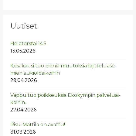
Uutiset
He­la­tors­tai 14.5
13.05.2026
Ke­sä­kausi tuo pie­niä muu­tok­sia la­jit­te­lua­se­
mien au­kio­loai­koi­hin
29.04.2026
Vappu tuo poik­keuk­sia Eko­kym­pin pal­ve­luai­
koi­hin.
27.04.2026
Risu-Mat­ti­la on avat­tu!
31.03.2026