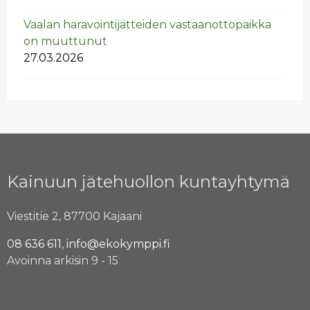
Vaa­lan ha­ra­voin­ti­jät­tei­den vas­taan­ot­to­paik­ka
on muut­tu­nut
27.03.2026
Kainuun jätehuollon kuntayhtymä
Viestitie 2, 87700 Kajaani
08 636 611
,
info@ekokymppi.fi
Avoinna arkisin 9 - 15