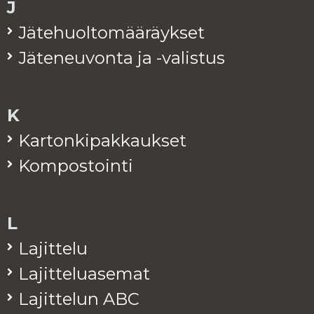
J
Jä­te­huol­to­mää­räyk­set
Jä­te­neu­von­ta ja -va­lis­tus
K
Kar­ton­ki­pak­kauk­set
Kom­pos­toin­ti
L
La­jit­te­lu
La­jit­te­lua­se­mat
La­jit­te­lun ABC