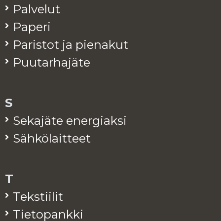
Pal­ve­lut
Pa­pe­ri
Pa­ris­tot ja pie­na­kut
Puu­tar­ha­jä­te
S
Se­ka­jä­te ener­giak­si
Säh­kö­lait­teet
T
Teks­tii­lit
Tie­to­pank­ki