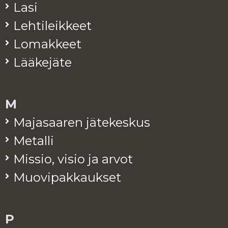
Lasi
Leh­ti­leik­keet
Lo­mak­keet
Lää­ke­jä­te
M
Ma­ja­saa­ren jä­te­kes­kus
Me­tal­li
Mis­sio, visio ja arvot
Muo­vi­pak­kauk­set
P