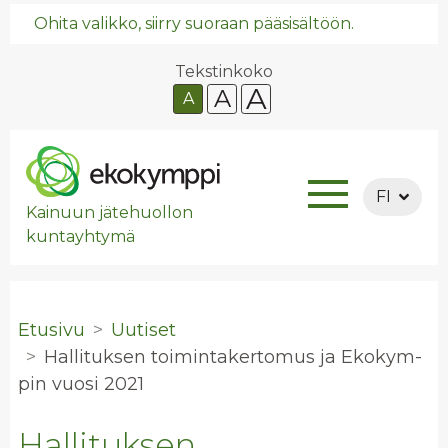
Ohita valikko, siirry suoraan pääsisältöön.
Tekstinkoko
A
A
A
FI
Kainuun jätehuollon
kuntayhtymä
Etusivu
Uutiset
Hal­li­tuk­sen toi­min­ta­ker­to­mus ja Eko­kym­
pin vuosi 2021
Hallituksen