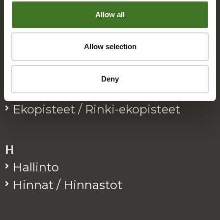
B
Allow all
Bio­jä­te
Allow selection
E
Deny
Eko­kymp­pi
Eko­pis­teet / Rinki-eko­pis­teet
H
Hal­lin­to
Hin­nat / Hin­nas­tot