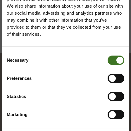
We also share information about your use of our site with
our social media, advertising and analytics partners who
may combine it with other information that you’ve
provided to them or that they’ve collected from your use
of their services.
Consent
Necessary
Selection
Hakemisto
Preferences
Statistics
A
Alue­ke­räys­pis­teet
Marketing
Asia­kas­pal­ve­lu