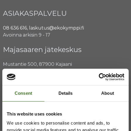
ASIAKASPALVELU
08 636 616
,
laskutus@ekokymppi.fi
Avoinna arkisin 9 - 17
Majasaaren jätekeskus
Mustantie 500, 87900 Kajaani
044 710 0425
,
majasaari@ekokymppi.fi
Avoinna ma 8 - 18, ti - pe 8 - 16
Consent
Details
About
Saavutettavuusseloste
Tietosuojaselosteita
This website uses cookies
We use cookies to personalise content and ads, to
provide social media features and to analyse our traffic.