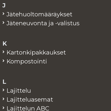
J
Jä­te­huol­to­mää­räyk­set
Jä­te­neu­von­ta ja -va­lis­tus
K
Kar­ton­ki­pak­kauk­set
Kom­pos­toin­ti
L
La­jit­te­lu
La­jit­te­lua­se­mat
La­jit­te­lun ABC