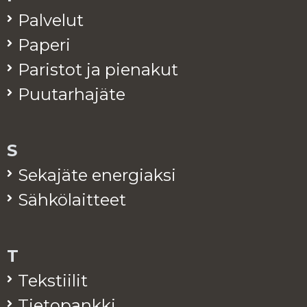
Pal­ve­lut
Pa­pe­ri
Pa­ris­tot ja pie­na­kut
Puu­tar­ha­jä­te
S
Se­ka­jä­te ener­giak­si
Säh­kö­lait­teet
T
Teks­tii­lit
Tie­to­pank­ki