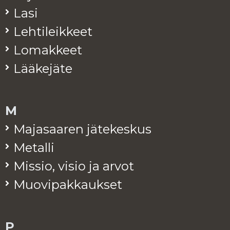
Lasi
Leh­ti­leik­keet
Lo­mak­keet
Lää­ke­jä­te
M
Ma­ja­saa­ren jä­te­kes­kus
Me­tal­li
Mis­sio, visio ja arvot
Muo­vi­pak­kauk­set
P