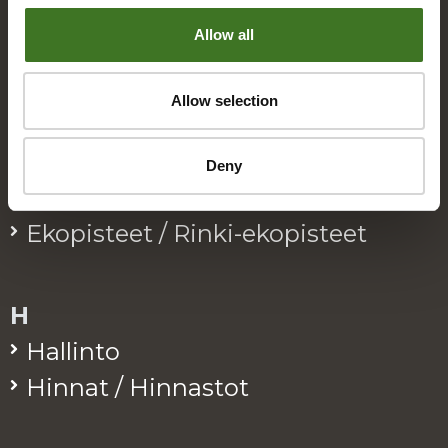
Allow all
B
Bio­jä­te
Allow selection
E
Deny
Eko­kymp­pi
Eko­pis­teet / Rinki-eko­pis­teet
H
Hal­lin­to
Hin­nat / Hin­nas­tot