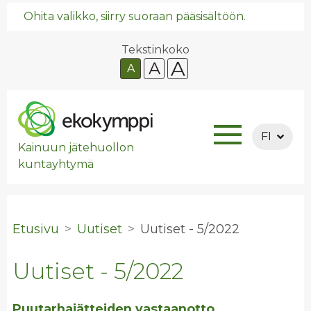
Ohita valikko, siirry suoraan pääsisältöön.
Tekstinkoko
A
A
A
FI
Kainuun jätehuollon
kuntayhtymä
Etusivu
Uutiset
Uu­ti­set - 5/2022
Uutiset - 5/2022
Puutarhajätteiden vastaanotto