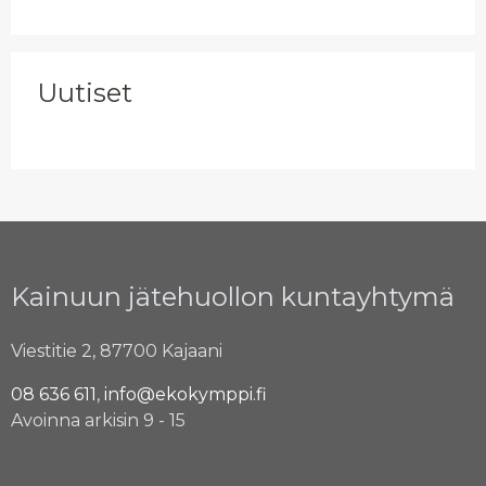
Uutiset
Kainuun jätehuollon kuntayhtymä
Viestitie 2, 87700 Kajaani
08 636 611
,
info@ekokymppi.fi
Avoinna arkisin 9 - 15