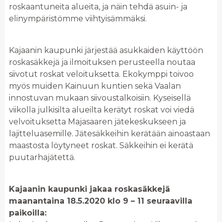
roskaantuneita alueita, ja näin tehdä asuin- ja
elinympäristömme viihtyisämmäksi.
Kajaanin kaupunki järjestää asukkaiden käyttöön
roskasäkkejä ja ilmoituksen perusteella noutaa
siivotut roskat veloituksetta. Ekokymppi toivoo
myös muiden Kainuun kuntien sekä Vaalan
innostuvan mukaan siivoustalkoisiin. Kyseisellä
viikolla julkisilta alueilta kerätyt roskat voi viedä
velvoituksetta Majasaaren jätekeskukseen ja
lajitteluasemille. Jätesäkkeihin kerätään ainoastaan
maastosta löytyneet roskat. Säkkeihin ei kerätä
puutarhajätettä.
Kajaanin kaupunki jakaa roskasäkkejä
maanantaina 18.5.2020 klo 9 – 11 seuraavilla
paikoilla: