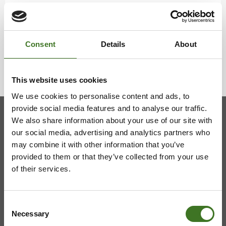
Vaa­lan ha­ra­voin­ti­jät­tei­den vas­taan­ot­to­paik­ka
on muut­tu­nut
27.03.2026
Consent
Details
About
This website uses cookies
We use cookies to personalise content and ads, to
provide social media features and to analyse our traffic.
We also share information about your use of our site with
Kainuun jätehuollon kuntayhtymä
our social media, advertising and analytics partners who
may combine it with other information that you’ve
Viestitie 2, 87700 Kajaani
provided to them or that they’ve collected from your use
of their services.
08 636 611
,
info@ekokymppi.fi
Avoinna arkisin 9 - 15
Consent
Necessary
Selection