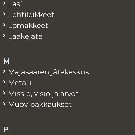
Lasi
Leh­ti­leik­keet
Lo­mak­keet
Lää­ke­jä­te
M
Ma­ja­saa­ren jä­te­kes­kus
Me­tal­li
Mis­sio, visio ja arvot
Muo­vi­pak­kauk­set
P