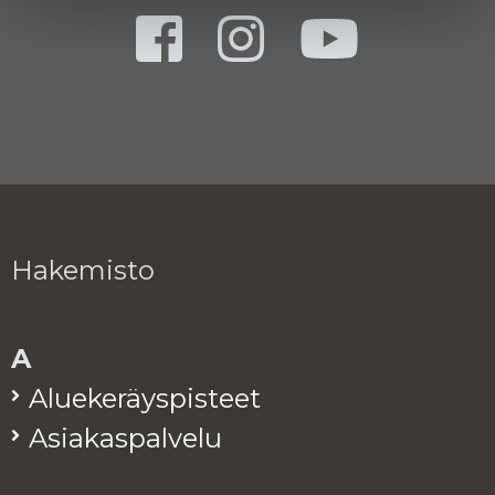
Hakemisto
A
Alue­ke­räys­pis­teet
Asia­kas­pal­ve­lu