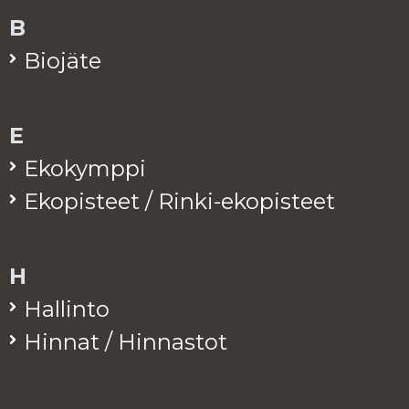
B
Bio­jä­te
E
Eko­kymp­pi
Eko­pis­teet / Rinki-eko­pis­teet
H
Hal­lin­to
Hin­nat / Hin­nas­tot