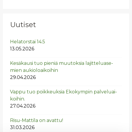
Uutiset
He­la­tors­tai 14.5
13.05.2026
Ke­sä­kausi tuo pie­niä muu­tok­sia la­jit­te­lua­se­
mien au­kio­loai­koi­hin
29.04.2026
Vappu tuo poik­keuk­sia Eko­kym­pin pal­ve­luai­
koi­hin.
27.04.2026
Risu-Mat­ti­la on avat­tu!
31.03.2026