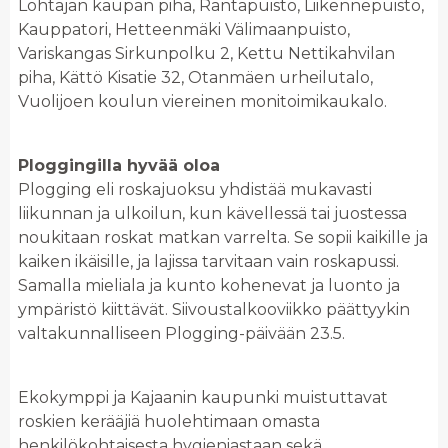
Lohtajan kaupan piha, Rantapuisto, Liikennepuisto,
Kauppatori, Hetteenmäki Välimaanpuisto,
Variskangas Sirkunpolku 2, Kettu Nettikahvilan
piha, Kättö Kisatie 32, Otanmäen urheilutalo,
Vuolijoen koulun viereinen monitoimikaukalo.
Ploggingilla hyvää oloa
Plogging eli roskajuoksu yhdistää mukavasti
liikunnan ja ulkoilun, kun kävellessä tai juostessa
noukitaan roskat matkan varrelta. Se sopii kaikille ja
kaiken ikäisille, ja lajissa tarvitaan vain roskapussi.
Samalla mieliala ja kunto kohenevat ja luonto ja
ympäristö kiittävät. Siivoustalkooviikko päättyykin
valtakunnalliseen Plogging-päivään 23.5.
Ekokymppi ja Kajaanin kaupunki muistuttavat
roskien kerääjiä huolehtimaan omasta
henkilökohtaisesta hygieniastaan sekä