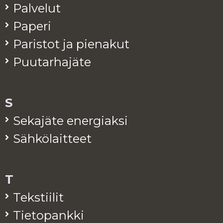
Pal­ve­lut
Pa­pe­ri
Pa­ris­tot ja pie­na­kut
Puu­tar­ha­jä­te
S
Se­ka­jä­te ener­giak­si
Säh­kö­lait­teet
T
Teks­tii­lit
Tie­to­pank­ki