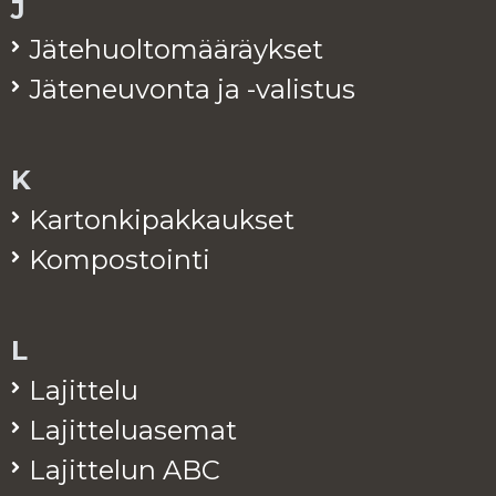
J
Jä­te­huol­to­mää­räyk­set
Jä­te­neu­von­ta ja -va­lis­tus
K
Kar­ton­ki­pak­kauk­set
Kom­pos­toin­ti
L
La­jit­te­lu
La­jit­te­lua­se­mat
La­jit­te­lun ABC