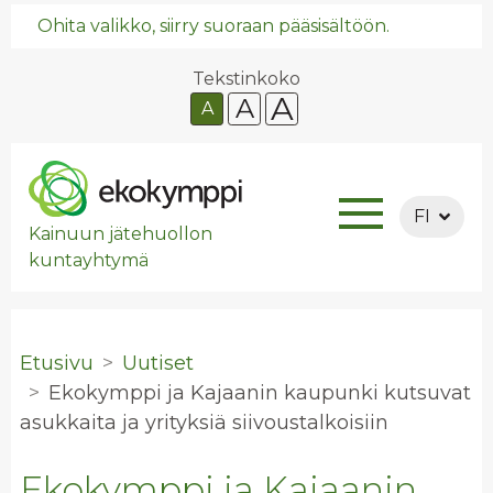
Ohita valikko, siirry suoraan pääsisältöön.
Tekstinkoko
A
A
A
FI
Kainuun jätehuollon
kuntayhtymä
Etusivu
Uutiset
Eko­kymp­pi ja Ka­jaa­nin kau­pun­ki kut­su­vat
asuk­kai­ta ja yri­tyk­siä sii­vous­tal­koi­siin
Ekokymppi ja Kajaanin