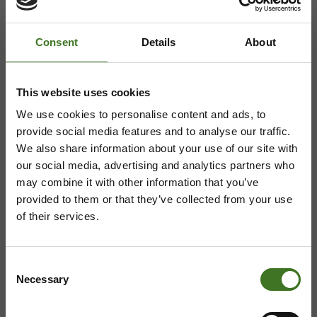
08 636 616
,
laskutus@ekokymppi.fi
Avoinna arkisin 9 - 17
Consent
Details
About
Majasaaren jätekeskus
This website uses cookies
Mustantie 500, 87900 Kajaani
We use cookies to personalise content and ads, to
provide social media features and to analyse our traffic.
044 710 0425
,
majasaari@ekokymppi.fi
We also share information about your use of our site with
Avoinna ma 8 - 18, ti - pe 8 - 16
our social media, advertising and analytics partners who
may combine it with other information that you’ve
provided to them or that they’ve collected from your use
of their services.
Saavutettavuusseloste
Tietosuojaselosteita
Consent
Necessary
Selection