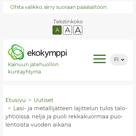
Ohita valikko, siirry suoraan pääsisältöön.
Tekstinkoko
A
A
A
FI
Kainuun jätehuollon
kuntayhtymä
Etusivu
Uutiset
Lasi- ja me­tal­li­jät­teen la­jit­te­lun tulos ta­lo­
yh­tiöis­sä: neljä ja puoli rek­ka­kuor­maa puo­
len­tois­ta vuo­den ai­ka­na