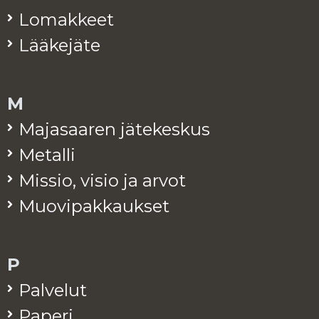
Lo­mak­keet
Lää­ke­jä­te
M
Ma­ja­saa­ren jä­te­kes­kus
Me­tal­li
Mis­sio, visio ja arvot
Muo­vi­pak­kauk­set
P
Pal­ve­lut
Pa­pe­ri