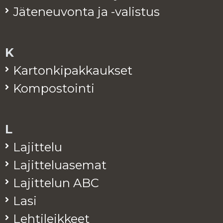
Jä­te­neu­von­ta ja -va­lis­tus
K
Kar­ton­ki­pak­kauk­set
Kom­pos­toin­ti
L
La­jit­te­lu
La­jit­te­lua­se­mat
La­jit­te­lun ABC
Lasi
Leh­ti­leik­keet