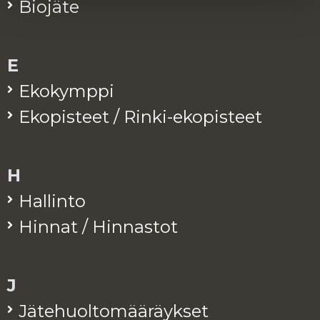
Bio­jä­te
E
Eko­kymp­pi
Eko­pis­teet / Rinki-eko­pis­teet
H
Hal­lin­to
Hin­nat / Hin­nas­tot
J
Jä­te­huol­to­mää­räyk­set