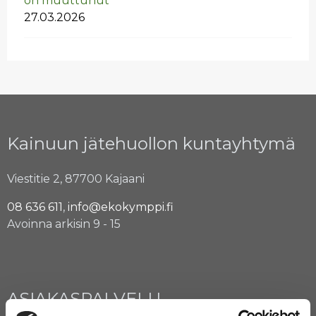
on muut­tu­nut
27.03.2026
Kainuun jätehuollon kuntayhtymä
Viestitie 2, 87700 Kajaani
08 636 611
,
info@ekokymppi.fi
Avoinna arkisin 9 - 15
ASIAKASPALVELU