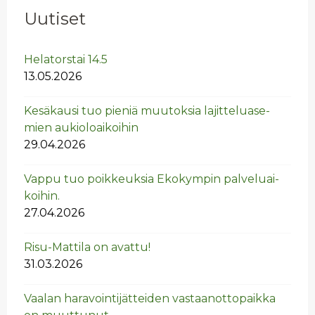
Uutiset
He­la­tors­tai 14.5
13.05.2026
Ke­sä­kausi tuo pie­niä muu­tok­sia la­jit­te­lua­se­
mien au­kio­loai­koi­hin
29.04.2026
Vappu tuo poik­keuk­sia Eko­kym­pin pal­ve­luai­
koi­hin.
27.04.2026
Risu-Mat­ti­la on avat­tu!
31.03.2026
Vaa­lan ha­ra­voin­ti­jät­tei­den vas­taan­ot­to­paik­ka