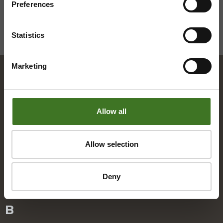
Preferences
Statistics
Marketing
Hakemisto
Allow all
A
Allow selection
Alue­ke­räys­pis­teet
Asia­kas­pal­ve­lu
Deny
B