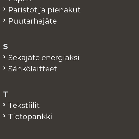
Pa­ris­tot ja pie­na­kut
Puu­tar­ha­jä­te
S
Se­ka­jä­te ener­giak­si
Säh­kö­lait­teet
T
Teks­tii­lit
Tie­to­pank­ki