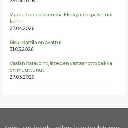
29.04.2026
Vappu tuo poik­keuk­sia Eko­kym­pin pal­ve­luai­
koi­hin.
27.04.2026
Risu-Mat­ti­la on avat­tu!
31.03.2026
Vaa­lan ha­ra­voin­ti­jät­tei­den vas­taan­ot­to­paik­ka
on muut­tu­nut
27.03.2026