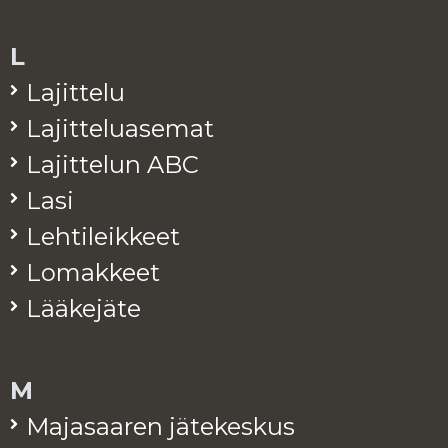
L
La­jit­te­lu
La­jit­te­lua­se­mat
La­jit­te­lun ABC
Lasi
Leh­ti­leik­keet
Lo­mak­keet
Lää­ke­jä­te
M
Ma­ja­saa­ren jä­te­kes­kus