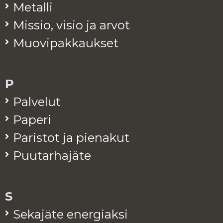
Me­tal­li
Mis­sio, visio ja arvot
Muo­vi­pak­kauk­set
P
Pal­ve­lut
Pa­pe­ri
Pa­ris­tot ja pie­na­kut
Puu­tar­ha­jä­te
S
Se­ka­jä­te ener­giak­si