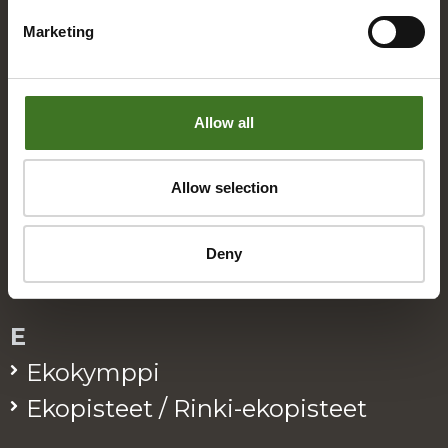
Marketing
A
Alue­ke­räys­pis­teet
Allow all
Asia­kas­pal­ve­lu
Allow selection
B
Bio­jä­te
Deny
E
Eko­kymp­pi
Eko­pis­teet / Rinki-eko­pis­teet