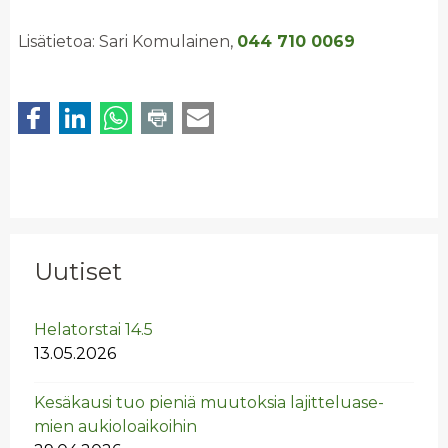
Lisätietoa: Sari Komulainen,
044 710 0069
Uutiset
He­la­tors­tai 14.5
13.05.2026
Ke­sä­kausi tuo pie­niä muu­tok­sia la­jit­te­lua­se­
mien au­kio­loai­koi­hin