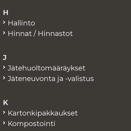
H
Hal­lin­to
Hin­nat / Hin­nas­tot
J
Jä­te­huol­to­mää­räyk­set
Jä­te­neu­von­ta ja -va­lis­tus
K
Kar­ton­ki­pak­kauk­set
Kom­pos­toin­ti