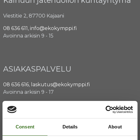
Kainuun jätehuollon kuntayhtymä
Viestitie 2, 87700 Kajaani
08 636 611
,
info@ekokymppi.fi
Avoinna arkisin 9 - 15
ASIAKASPALVELU
08 636 616
,
laskutus@ekokymppi.fi
Avoinna arkisin 9 - 17
Majasaaren jätekeskus
Mustantie 500, 87900 Kajaani
Consent
Details
About
044 710 0425
,
majasaari@ekokymppi.fi