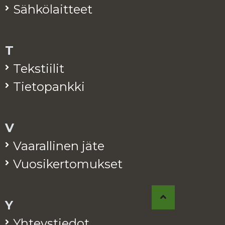
Säh­kö­lait­teet
T
Teks­tii­lit
Tie­to­pank­ki
V
Vaa­ral­li­nen jäte
Vuo­si­ker­to­muk­set
Y
Yh­teys­tie­dot