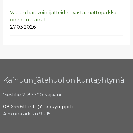
Vaa­lan ha­ra­voin­ti­jät­tei­den vas­taan­ot­to­paik­ka
on muut­tu­nut
27.03.2026
Kainuun jätehuollon kuntayhtymä
Viestitie 2, 87700 Kajaani
08 636 611
,
info@ekokymppi.fi
Avoinna arkisin 9 - 15