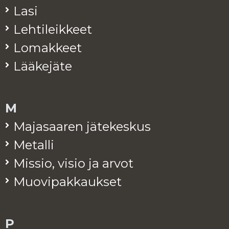
Lasi
Leh­ti­leik­keet
Lo­mak­keet
Lää­ke­jä­te
M
Ma­ja­saa­ren jä­te­kes­kus
Me­tal­li
Mis­sio, visio ja arvot
Muo­vi­pak­kauk­set
P