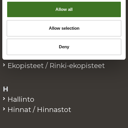
Allow all
B
Bio­jä­te
Allow selection
E
Deny
Eko­kymp­pi
Eko­pis­teet / Rinki-eko­pis­teet
H
Hal­lin­to
Hin­nat / Hin­nas­tot