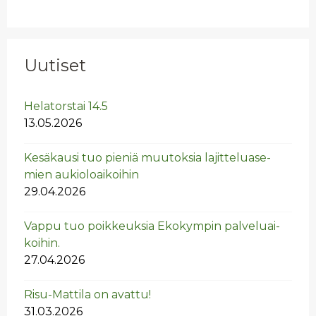
Uutiset
He­la­tors­tai 14.5
13.05.2026
Ke­sä­kausi tuo pie­niä muu­tok­sia la­jit­te­lua­se­
mien au­kio­loai­koi­hin
29.04.2026
Vappu tuo poik­keuk­sia Eko­kym­pin pal­ve­luai­
koi­hin.
27.04.2026
Risu-Mat­ti­la on avat­tu!
31.03.2026