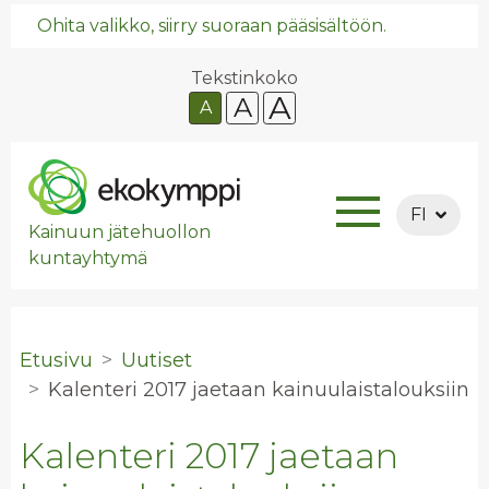
Ohita valikko, siirry suoraan pääsisältöön.
Tekstinkoko
A
A
A
FI
Kainuun jätehuollon
kuntayhtymä
Etusivu
Uutiset
Ka­len­te­ri 2017 jae­taan kai­nuu­lais­ta­louk­siin
Kalenteri 2017 jaetaan