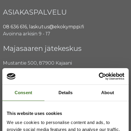
ASIAKASPALVELU
08 636 616
,
laskutus@ekokymppi.fi
Avoinna arkisin 9 - 17
Majasaaren jätekeskus
Mustantie 500, 87900 Kajaani
044 710 0425
,
majasaari@ekokymppi.fi
Avoinna ma 8 - 18, ti - pe 8 - 16
Consent
Details
About
Saavutettavuusseloste
Tietosuojaselosteita
This website uses cookies
We use cookies to personalise content and ads, to
provide social media features and to analyse our traffic.