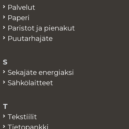
Pal­ve­lut
Pa­pe­ri
Pa­ris­tot ja pie­na­kut
Puu­tar­ha­jä­te
S
Se­ka­jä­te ener­giak­si
Säh­kö­lait­teet
T
Teks­tii­lit
Tie­to­pank­ki