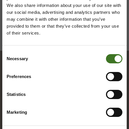
We also share information about your use of our site with
our social media, advertising and analytics partners who
may combine it with other information that you’ve
provided to them or that they’ve collected from your use
of their services.
Consent
Necessary
Selection
Hakemisto
Preferences
A
Statistics
Alue­ke­räys­pis­teet
Marketing
Asia­kas­pal­ve­lu