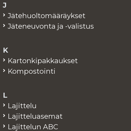
J
Jä­te­huol­to­mää­räyk­set
Jä­te­neu­von­ta ja -va­lis­tus
K
Kar­ton­ki­pak­kauk­set
Kom­pos­toin­ti
L
La­jit­te­lu
La­jit­te­lua­se­mat
La­jit­te­lun ABC