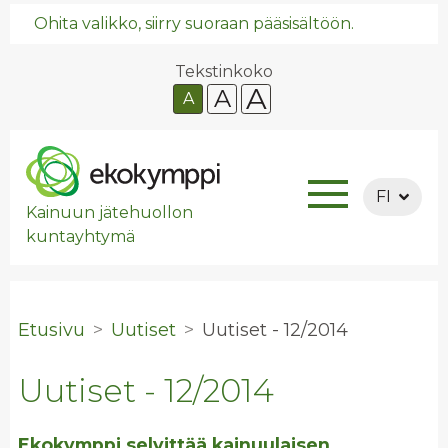
Ohita valikko, siirry suoraan pääsisältöön.
Tekstinkoko
A
A
A
FI
Kainuun jätehuollon
kuntayhtymä
Etusivu
Uutiset
Uu­ti­set - 12/2014
Uutiset - 12/2014
Ekokymppi selvittää kainuulaisen