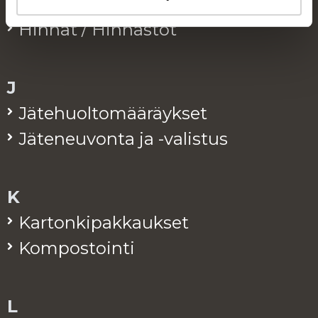
Hal­lin­to
Hin­nat / Hin­nas­tot
J
Jä­te­huol­to­mää­räyk­set
Jä­te­neu­von­ta ja -va­lis­tus
K
Kar­ton­ki­pak­kauk­set
Kom­pos­toin­ti
L