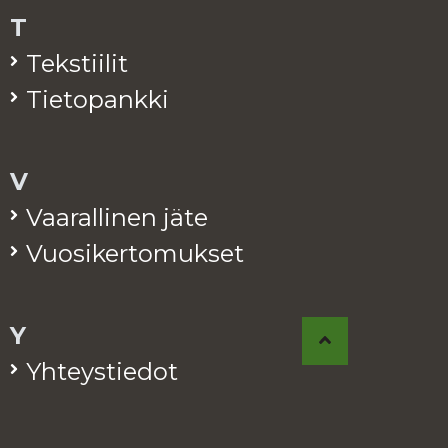
T
Teks­tii­lit
Tie­to­pank­ki
V
Vaa­ral­li­nen jäte
Vuo­si­ker­to­muk­set
Y
Yh­teys­tie­dot