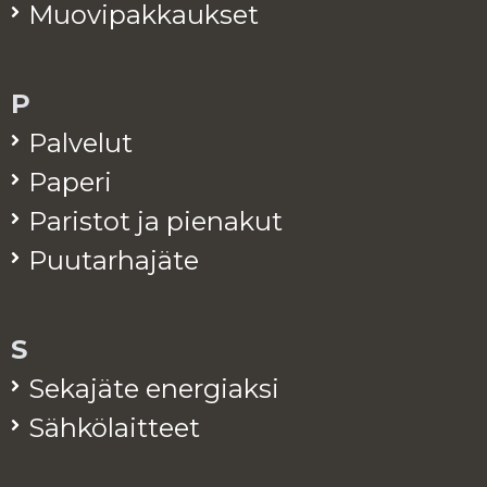
Muo­vi­pak­kauk­set
P
Pal­ve­lut
Pa­pe­ri
Pa­ris­tot ja pie­na­kut
Puu­tar­ha­jä­te
S
Se­ka­jä­te ener­giak­si
Säh­kö­lait­teet