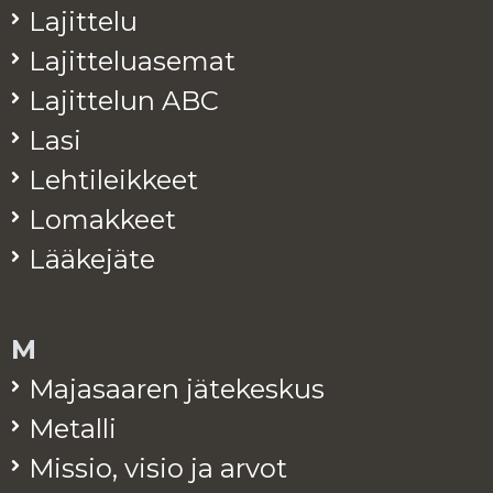
La­jit­te­lu
La­jit­te­lua­se­mat
La­jit­te­lun ABC
Lasi
Leh­ti­leik­keet
Lo­mak­keet
Lää­ke­jä­te
M
Ma­ja­saa­ren jä­te­kes­kus
Me­tal­li
Mis­sio, visio ja arvot