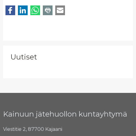
Uutiset
Kainuun jätehuollon kuntayhtymä
Viestitie 2, 87700 Kajaani