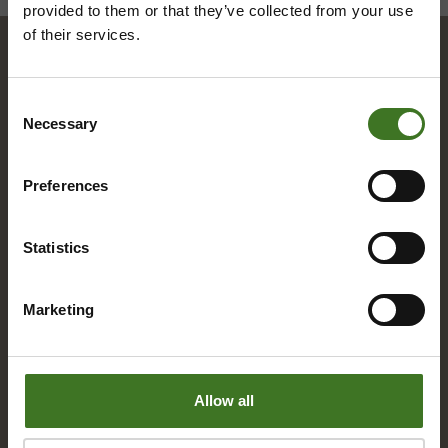
provided to them or that they’ve collected from your use
of their services.
Hakemisto
Consent
Necessary
Selection
A
Preferences
Alue­ke­räys­pis­teet
Asia­kas­pal­ve­lu
Statistics
Marketing
B
Bio­jä­te
Allow all
E