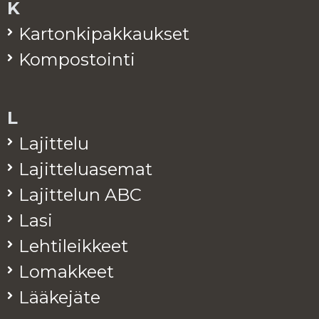
K
Kar­ton­ki­pak­kauk­set
Kom­pos­toin­ti
L
La­jit­te­lu
La­jit­te­lua­se­mat
La­jit­te­lun ABC
Lasi
Leh­ti­leik­keet
Lo­mak­keet
Lää­ke­jä­te