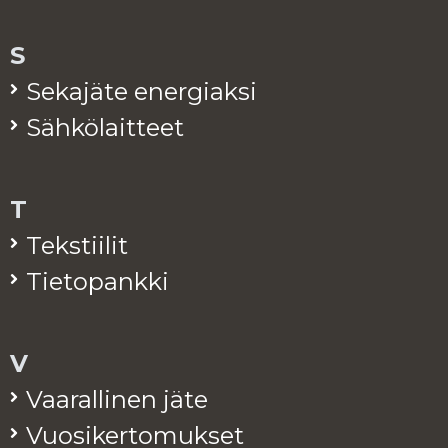
S
Se­ka­jä­te ener­giak­si
Säh­kö­lait­teet
T
Teks­tii­lit
Tie­to­pank­ki
V
Vaa­ral­li­nen jäte
Vuo­si­ker­to­muk­set