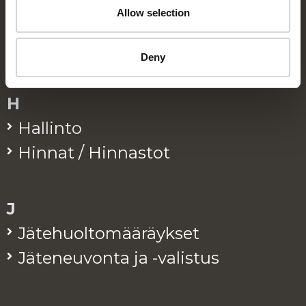
Allow selection
Eko­kymp­pi
Eko­pis­teet / Rinki-eko­pis­teet
Deny
H
Hal­lin­to
Hin­nat / Hin­nas­tot
J
Jä­te­huol­to­mää­räyk­set
Jä­te­neu­von­ta ja -va­lis­tus