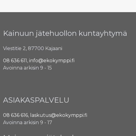
Kainuun jätehuollon kuntayhtymä
Viestitie 2, 87700 Kajaani
08 636 611
,
info@ekokymppi.fi
Avoinna arkisin 9 - 15
ASIAKASPALVELU
08 636 616
,
laskutus@ekokymppi.fi
Avoinna arkisin 9 - 17