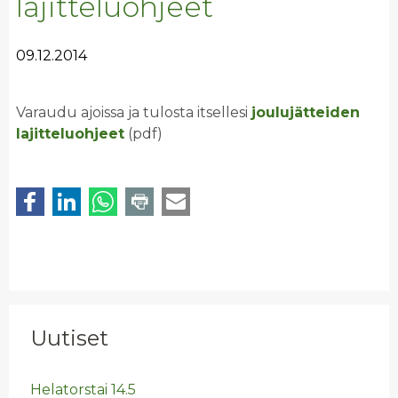
lajitteluohjeet
09.12.2014
Varaudu ajoissa ja tulosta itsellesi
joulujätteiden
lajitteluohjeet
(pdf)
Uutiset
He­la­tors­tai 14.5