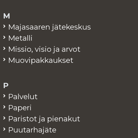
M
Ma­ja­saa­ren jä­te­kes­kus
Me­tal­li
Mis­sio, visio ja arvot
Muo­vi­pak­kauk­set
P
Pal­ve­lut
Pa­pe­ri
Pa­ris­tot ja pie­na­kut
Puu­tar­ha­jä­te