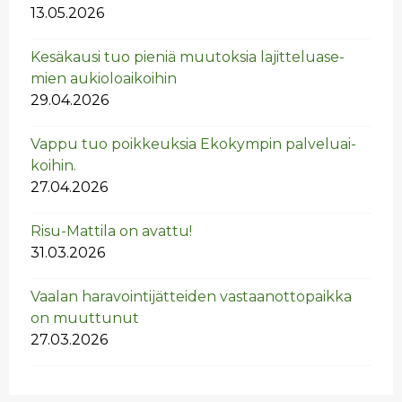
13.05.2026
Ke­sä­kausi tuo pie­niä muu­tok­sia la­jit­te­lua­se­
mien au­kio­loai­koi­hin
29.04.2026
Vappu tuo poik­keuk­sia Eko­kym­pin pal­ve­luai­
koi­hin.
27.04.2026
Risu-Mat­ti­la on avat­tu!
31.03.2026
Vaa­lan ha­ra­voin­ti­jät­tei­den vas­taan­ot­to­paik­ka
on muut­tu­nut
27.03.2026