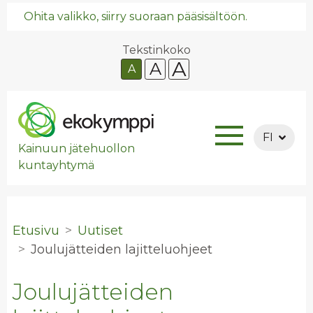
Ohita valikko, siirry suoraan pääsisältöön.
Tekstinkoko
A
A
A
FI
Kainuun jätehuollon
kuntayhtymä
Etusivu
Uutiset
Jou­lu­jät­tei­den la­jit­te­luoh­jeet
Joulujätteiden