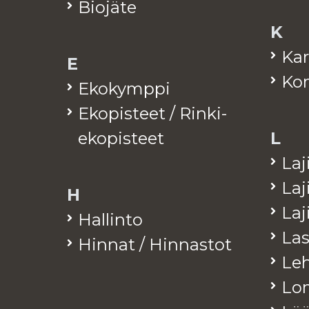
Bio­jä­te
K
Kar
E
Kom
Eko­kymp­pi
Eko­pis­teet / Rinki-
eko­pis­teet
L
La­j
La­j
H
La­
Hal­lin­to
Las
Hin­nat / Hin­nas­tot
Leh­
Lo­