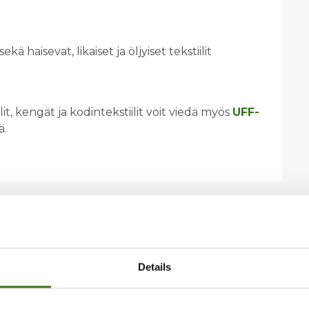
ä haisevat, likaiset ja öljyiset tekstiilit
it, kengät ja kodintekstiilit voit viedä myös
UFF-
ä.
Details