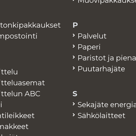
Muo­vi­pak­kauk­s
­ton­ki­pak­kauk­set
P
­pos­toin­ti
Pal­ve­lut
Pa­pe­ri
Pa­ris­tot ja pie­n
Puu­tar­ha­jä­te
it­te­lu
it­te­lua­se­mat
jit­te­lun ABC
S
i
Se­ka­jä­te ener­gia
ti­leik­keet
Säh­kö­lait­teet
mak­keet