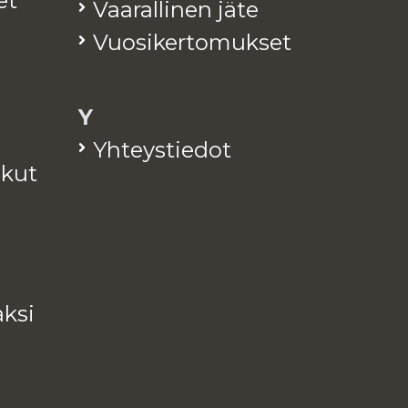
et
Vaa­ral­li­nen jäte
Vuo­si­ker­to­muk­set
Y
Yh­teys­tie­dot
a­kut
k­si