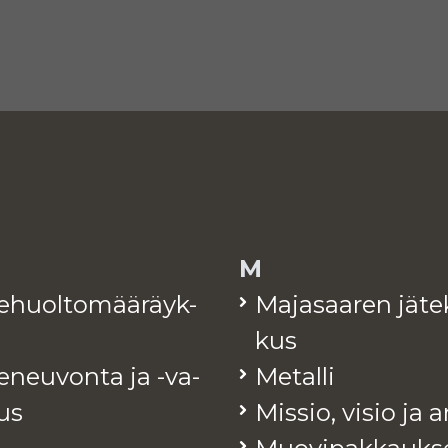
M
te­huol­to­mää­räyk­
Ma­ja­saa­ren jä­te
kus
e­neu­von­ta ja -va­
Me­tal­li
tus
Mis­sio, visio ja 