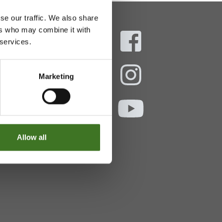
se our traffic. We also share
ers who may combine it with
 services.
aani
Marketing
ekokymppi.fi
- 16
Allow all