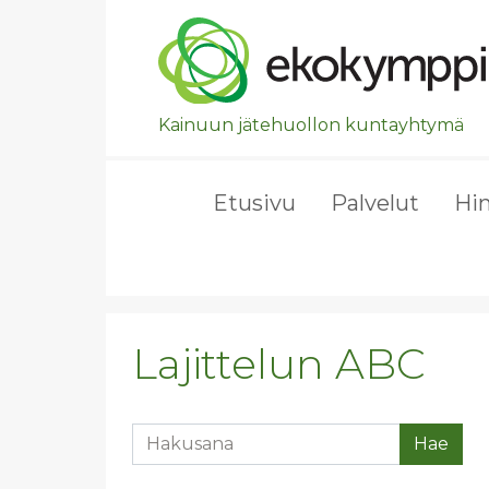
Ohita valikko, siirry suoraan pääsisältöön.
Kainuun jätehuollon kuntayhtymä
Etusivu
Palvelut
Hi
Lajittelun ABC
Hakusana
Hae