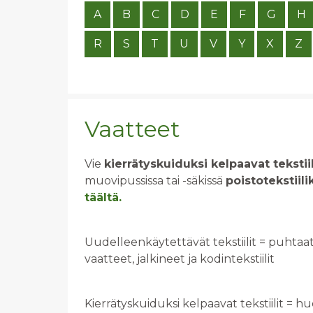
A
B
C
D
E
F
G
H
R
S
T
U
V
Y
X
Z
Vaatteet
Vie
kierrätyskuiduksi kelpaavat tekstiil
muovipussissa tai -säkissä
poistotekstiil
täältä.
Uudelleenkäytettävät tekstiilit = puhtaat
vaatteet, jalkineet ja kodintekstiilit
Kierrätyskuiduksi kelpaavat tekstiilit = h