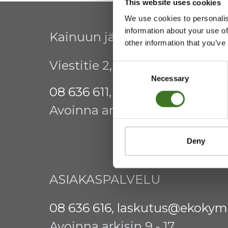
This website uses cookies
We use cookies to personalis
information about your use of
Kainuun jätehuollon kuntay
other information that you’ve
Viestitie 2, 87700 Kajaani
Consent
Necessary
Selection
08 636 611
,
info@ekokymppi.fi
Avoinna arkisin 9 - 15
Deny
ASIAKASPALVELU
08 636 616
,
laskutus@ekokymp
Avoinna arkisin 9 - 17