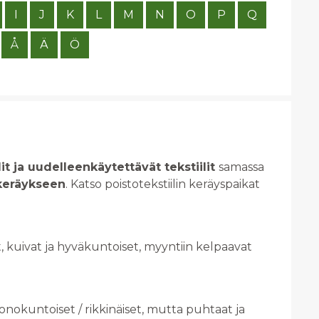
I
J
K
L
M
N
O
P
Q
Å
Ä
Ö
it ja uudelleenkäytettävät tekstiilit
samassa
ikeräykseen
. Katso poistotekstiilin keräyspaikat
, kuivat ja hyväkuntoiset, myyntiin kelpaavat
uonokuntoiset / rikkinäiset, mutta puhtaat ja