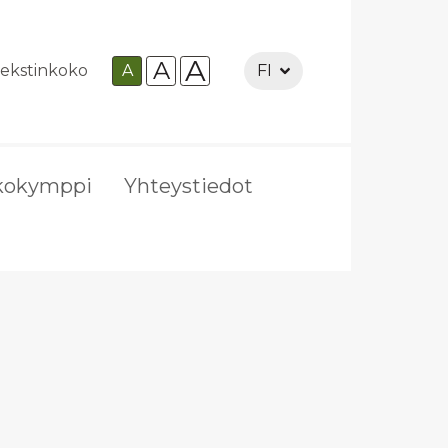
A
A
ekstinkoko
A
FI
kokymppi
Yhteystiedot