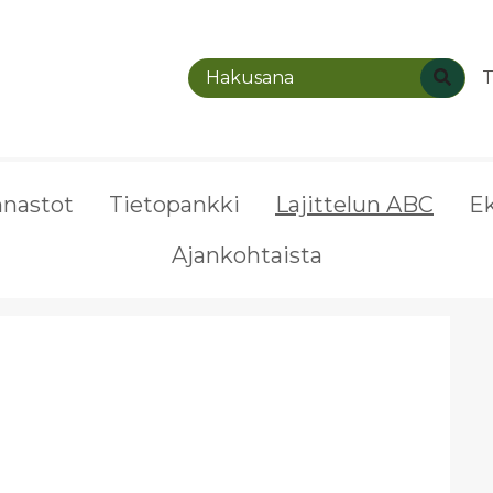
T
nnastot
Tietopankki
Lajittelun ABC
E
Ajankohtaista