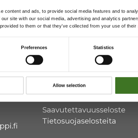
e content and ads, to provide social media features and to analy
 our site with our social media, advertising and analytics partn
htymä
Majasaaren jätekeskus
 provided to them or that they’ve collected from your use of their
Mustantie 500, 87900 Kaj
Preferences
Statistics
044 710 0425
,
majasaari@
Avoinna ma 8 - 18, ti - pe 8 
Allow selection
Saavutettavuusseloste
Tietosuojaselosteita
pi.fi