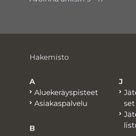
Hakemisto
A
J
Alue­ke­räys­pis­teet
Jä­
Asia­kas­pal­ve­lu
set
Jä­t
lis­
B