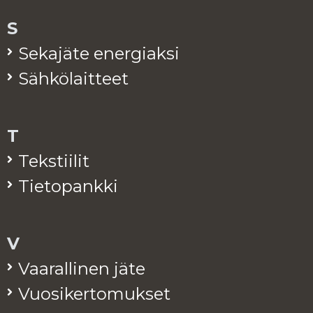
S
Se­ka­jä­te ener­giak­si
Säh­kö­lait­teet
T
Teks­tii­lit
Tie­to­pank­ki
V
Vaa­ral­li­nen jäte
Vuo­si­ker­to­muk­set