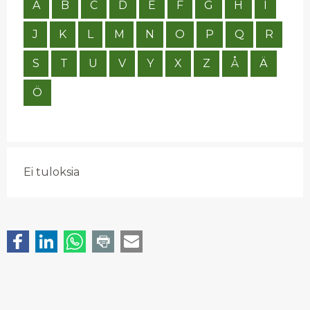
A
B
C
D
E
F
G
H
I
J
K
L
M
N
O
P
Q
R
S
T
U
V
Y
X
Z
Å
Ä
Ö
Ei tuloksia