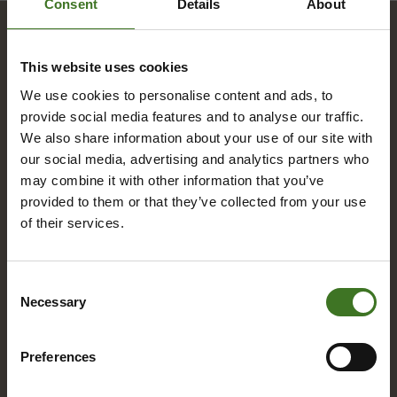
Consent
Details
About
Hakemisto
This website uses cookies
We use cookies to personalise content and ads, to
provide social media features and to analyse our traffic.
A
We also share information about your use of our site with
our social media, advertising and analytics partners who
Alue­ke­räys­pis­teet
may combine it with other information that you’ve
Asia­kas­pal­ve­lu
provided to them or that they’ve collected from your use
of their services.
B
Consent
Necessary
Bio­jä­te
Selection
Preferences
E