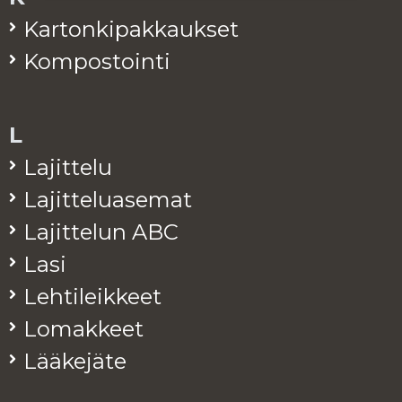
Kar­ton­ki­pak­kauk­set
Kom­pos­toin­ti
L
La­jit­te­lu
La­jit­te­lua­se­mat
La­jit­te­lun ABC
Lasi
Leh­ti­leik­keet
Lo­mak­keet
Lää­ke­jä­te