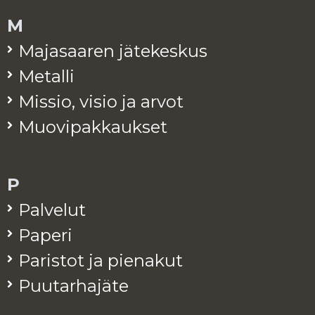
M
Ma­ja­saa­ren jä­te­kes­kus
Me­tal­li
Mis­sio, visio ja arvot
Muo­vi­pak­kauk­set
P
Pal­ve­lut
Pa­pe­ri
Pa­ris­tot ja pie­na­kut
Puu­tar­ha­jä­te