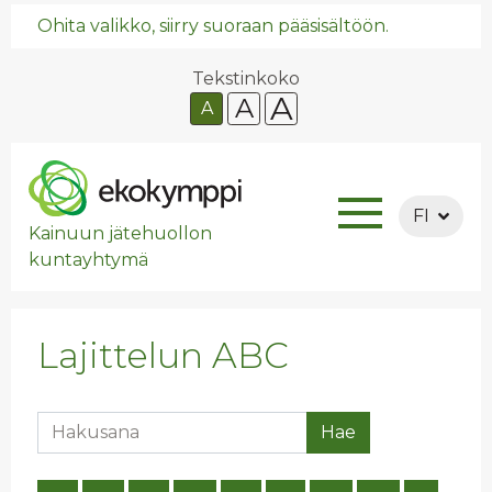
Ohita valikko, siirry suoraan pääsisältöön.
Tekstinkoko
A
A
A
FI
Kainuun jätehuollon
kuntayhtymä
Lajittelun ABC
Hakusana
Hae