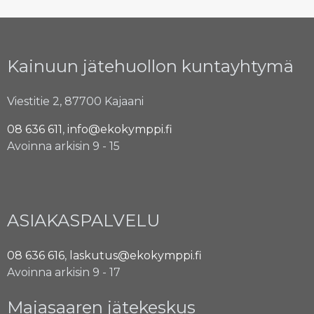
Kainuun jätehuollon kuntayhtymä
Viestitie 2, 87700 Kajaani
08 636 611
,
info@ekokymppi.fi
Avoinna arkisin 9 - 15
ASIAKASPALVELU
08 636 616
,
laskutus@ekokymppi.fi
Avoinna arkisin 9 - 17
Majasaaren jätekeskus