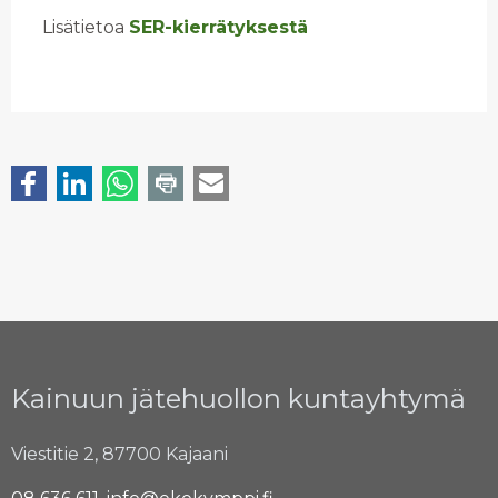
Lisätietoa
SER-kierrätyksestä
Kainuun jätehuollon kuntayhtymä
Viestitie 2, 87700 Kajaani