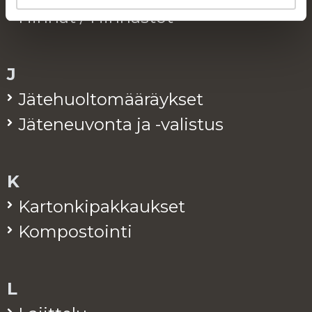
Hin­nat / Hin­nas­tot
J
Jä­te­huol­to­mää­räyk­set
Jä­te­neu­von­ta ja -va­lis­tus
K
Kar­ton­ki­pak­kauk­set
Kom­pos­toin­ti
L