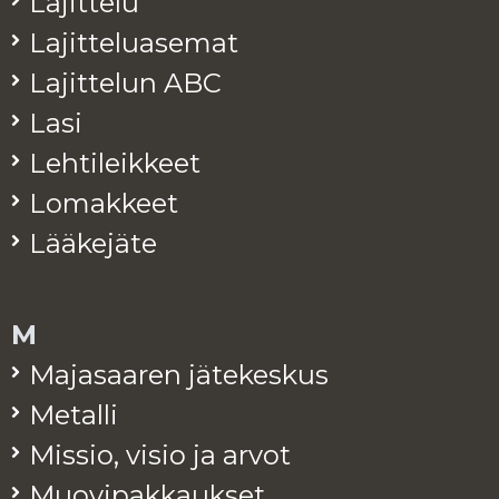
La­jit­te­lu
La­jit­te­lua­se­mat
La­jit­te­lun ABC
Lasi
Leh­ti­leik­keet
Lo­mak­keet
Lää­ke­jä­te
M
Ma­ja­saa­ren jä­te­kes­kus
Me­tal­li
Mis­sio, visio ja arvot
Muo­vi­pak­kauk­set