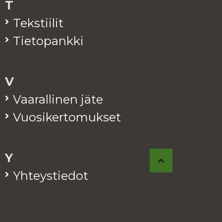
T
Teks­tii­lit
Tie­to­pank­ki
V
Vaa­ral­li­nen jäte
Vuo­si­ker­to­muk­set
Y
Yh­teys­tie­dot