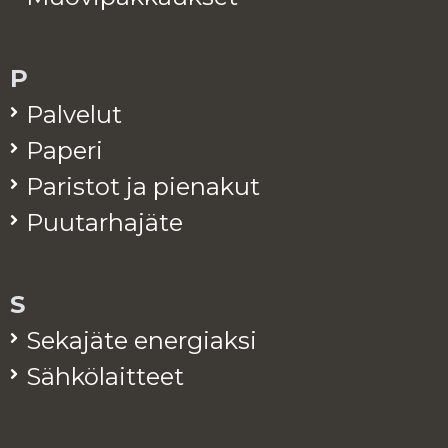
P
Pal­ve­lut
Pa­pe­ri
Pa­ris­tot ja pie­na­kut
Puu­tar­ha­jä­te
S
Se­ka­jä­te ener­giak­si
Säh­kö­lait­teet