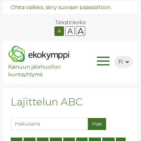
Ohita valikko, siirry suoraan pääsisältöön.
Tekstinkoko
A
A
A
FI
Kainuun jätehuollon
kuntayhtymä
Lajittelun ABC
Hakusana
Hae