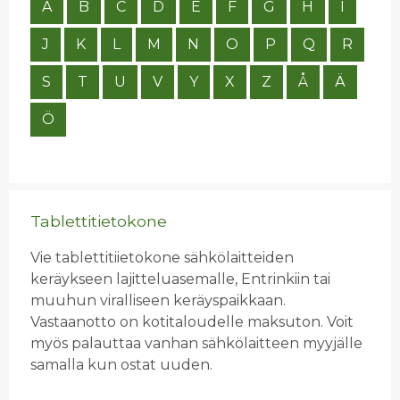
A
B
C
D
E
F
G
H
I
J
K
L
M
N
O
P
Q
R
S
T
U
V
Y
X
Z
Å
Ä
Ö
Tablettitietokone
Vie tablettitiietokone sähkölaitteiden
keräykseen lajitteluasemalle, Entrinkiin tai
muuhun viralliseen keräyspaikkaan.
Vastaanotto on kotitaloudelle maksuton. Voit
myös palauttaa vanhan sähkölaitteen myyjälle
samalla kun ostat uuden.