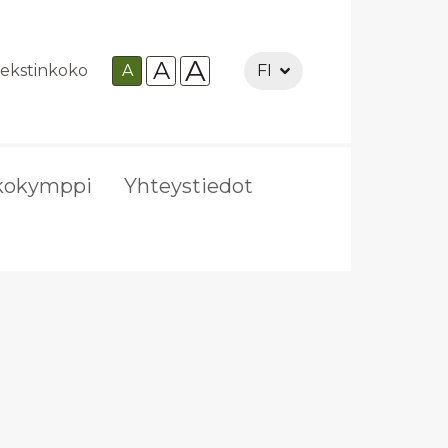
A
A
ekstinkoko
A
FI
kokymppi
Yhteystiedot