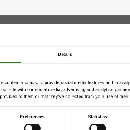
htymä
Majasaaren jätekeskus
Mustantie 500, 87900 Kaj
Details
044 710 0425
,
majasaari@
Avoinna ma 8 - 18, ti - pe 8 
e content and ads, to provide social media features and to analy
 our site with our social media, advertising and analytics partn
 provided to them or that they’ve collected from your use of their
Saavutettavuusseloste
Preferences
Statistics
Tietosuojaselosteita