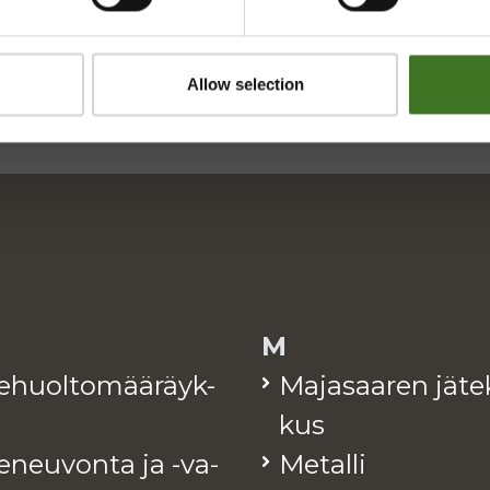
pi.fi
Allow selection
M
te­huol­to­mää­räyk­
Ma­ja­saa­ren jä­te
kus
e­neu­von­ta ja -va­
Me­tal­li