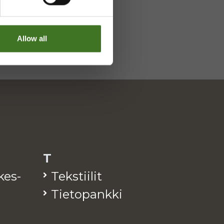
Allow all
T
­kes­
Teks­tii­lit
Tie­to­pank­ki