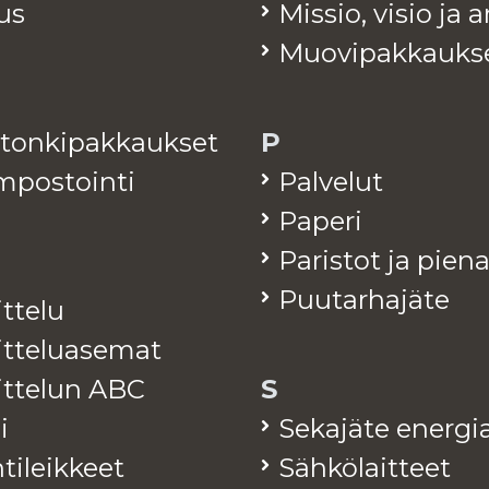
tus
Mis­sio, visio ja 
Muo­vi­pak­kauk­s
­ton­ki­pak­kauk­set
P
­pos­toin­ti
Pal­ve­lut
Pa­pe­ri
Pa­ris­tot ja pie­n
Puu­tar­ha­jä­te
it­te­lu
it­te­lua­se­mat
jit­te­lun ABC
S
i
Se­ka­jä­te ener­gia
ti­leik­keet
Säh­kö­lait­teet