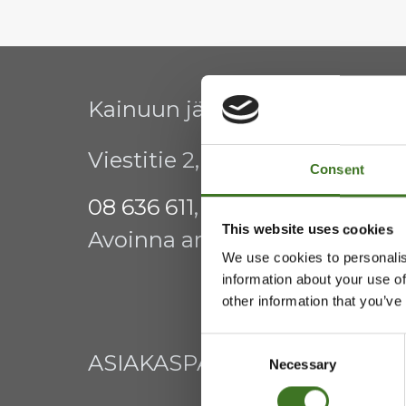
Kainuun jätehuollon kuntay
Viestitie 2, 87700 Kajaani
Consent
08 636 611
,
info@ekokymppi.fi
This website uses cookies
Avoinna arkisin 9 - 15
We use cookies to personalis
information about your use of
other information that you’ve
Consent
ASIAKASPALVELU
Necessary
Selection