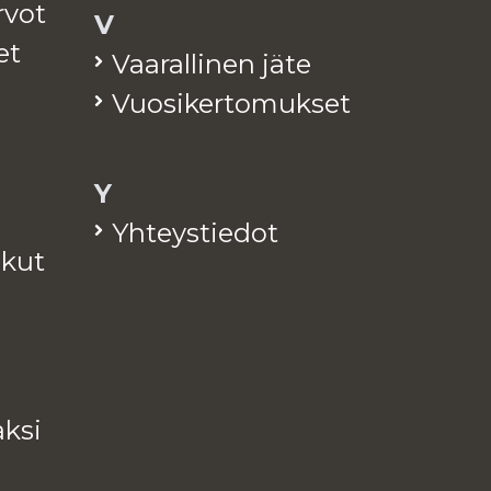
arvot
V
et
Vaa­ral­li­nen jäte
Vuo­si­ker­to­muk­set
Y
Yh­teys­tie­dot
a­kut
k­si