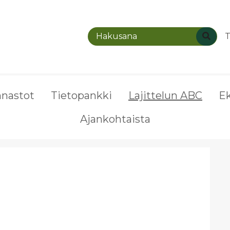
T
nnastot
Tietopankki
Lajittelun ABC
E
Ajankohtaista