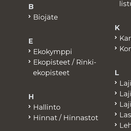
lis­
B
Bio­jä­te
K
Kar
E
Kom
Eko­kymp­pi
Eko­pis­teet / Rinki-
eko­pis­teet
L
La­j
La­j
H
La­
Hal­lin­to
Las
Hin­nat / Hin­nas­tot
Leh­