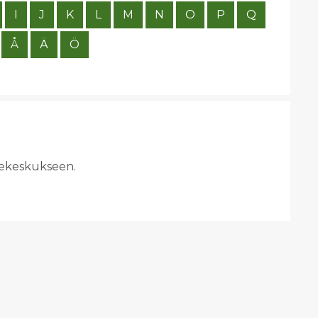
I
J
K
L
M
N
O
P
Q
Å
Ä
Ö
ätekeskukseen.