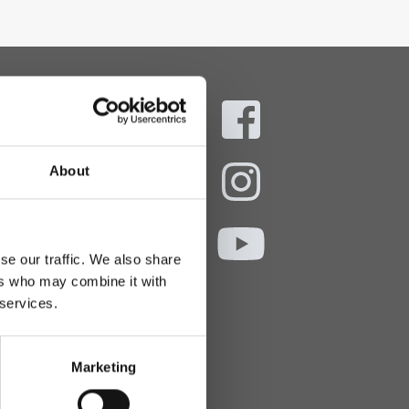
aani
About
ekokymppi.fi
- 16
se our traffic. We also share
ers who may combine it with
 services.
Marketing