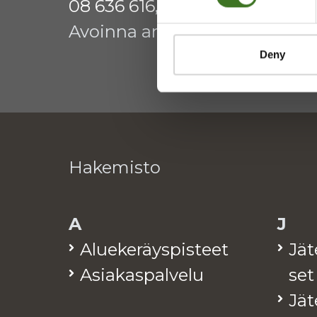
08 636 616
,
laskutus@ekokymp
Avoinna arkisin 9 - 17
Deny
Hakemisto
A
J
Alue­ke­räys­pis­teet
Jä­
Asia­kas­pal­ve­lu
set
Jä­t