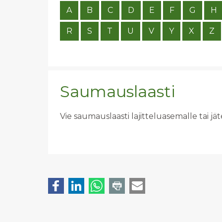
A
B
C
D
E
F
G
H
R
S
T
U
V
Y
X
Z
Saumauslaasti
Vie saumauslaasti lajitteluasemalle tai j