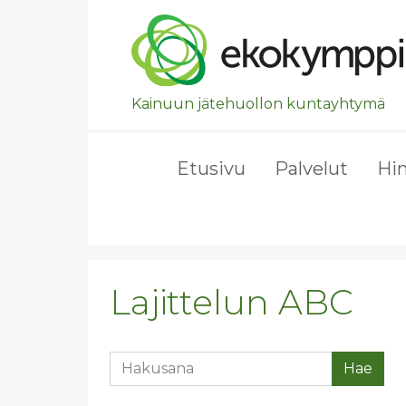
Ohita valikko, siirry suoraan pääsisältöön.
Kainuun jätehuollon kuntayhtymä
Etusivu
Palvelut
Hi
Lajittelun ABC
Hakusana
Hae