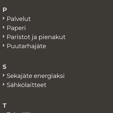
P
Pal­ve­lut
Pa­pe­ri
Pa­ris­tot ja pie­na­kut
Puu­tar­ha­jä­te
S
Se­ka­jä­te ener­giak­si
Säh­kö­lait­teet
T