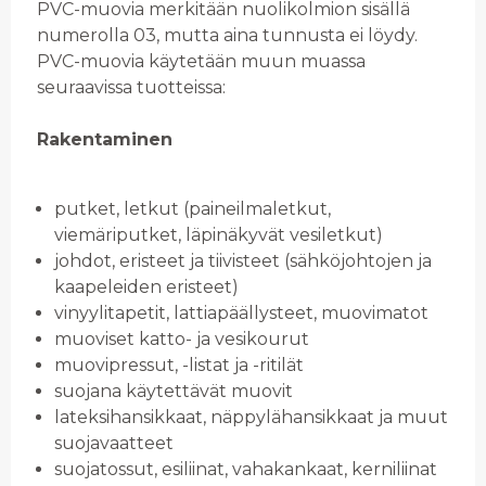
PVC-muovia merkitään nuolikolmion sisällä
numerolla 03, mutta aina tunnusta ei löydy.
PVC-muovia käytetään muun muassa
seuraavissa tuotteissa:
Rakentaminen
putket, letkut (paineilmaletkut,
viemäriputket, läpinäkyvät vesiletkut)
johdot, eristeet ja tiivisteet (sähköjohtojen ja
kaapeleiden eristeet)
vinyylitapetit, lattiapäällysteet, muovimatot
muoviset katto- ja vesikourut
muovipressut, -listat ja -ritilät
suojana käytettävät muovit
lateksihansikkaat, näppylähansikkaat ja muut
suojavaatteet
suojatossut, esiliinat, vahakankaat, kerniliinat