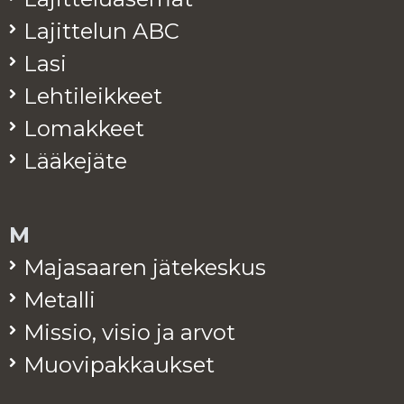
La­jit­te­lun ABC
Lasi
Leh­ti­leik­keet
Lo­mak­keet
Lää­ke­jä­te
M
Ma­ja­saa­ren jä­te­kes­kus
Me­tal­li
Mis­sio, visio ja arvot
Muo­vi­pak­kauk­set