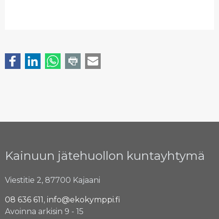
Kainuun jätehuollon kuntayhtymä
Viestitie 2, 87700 Kajaani
08 636 611
,
info@ekokymppi.fi
Avoinna arkisin 9 - 15