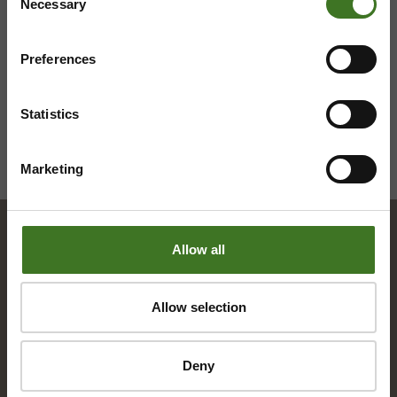
Necessary
Selection
Preferences
Statistics
Marketing
Allow all
Hakemisto
Allow selection
A
Deny
Alue­ke­räys­pis­teet