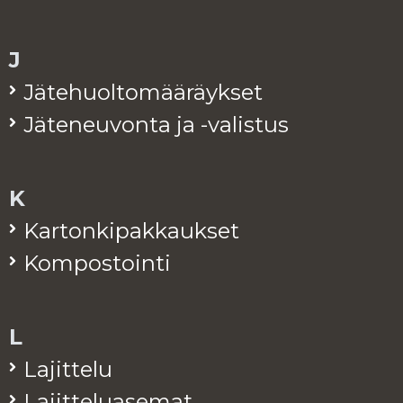
J
Jä­te­huol­to­mää­räyk­set
Jä­te­neu­von­ta ja -va­lis­tus
K
Kar­ton­ki­pak­kauk­set
Kom­pos­toin­ti
L
La­jit­te­lu
La­jit­te­lua­se­mat