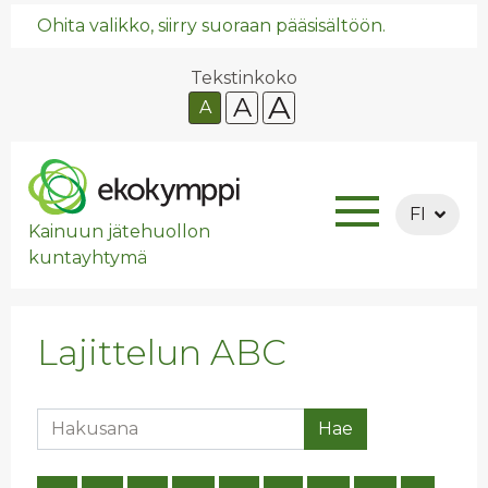
Ohita valikko, siirry suoraan pääsisältöön.
Tekstinkoko
A
A
A
FI
Kainuun jätehuollon
kuntayhtymä
Lajittelun ABC
Hakusana
Hae