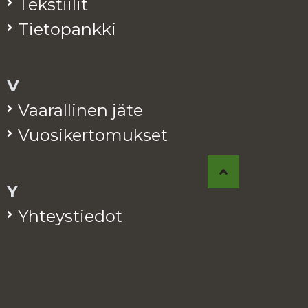
Teks­tii­lit
Tie­to­pank­ki
V
Vaa­ral­li­nen jäte
Vuo­si­ker­to­muk­set
Y
Yh­teys­tie­dot