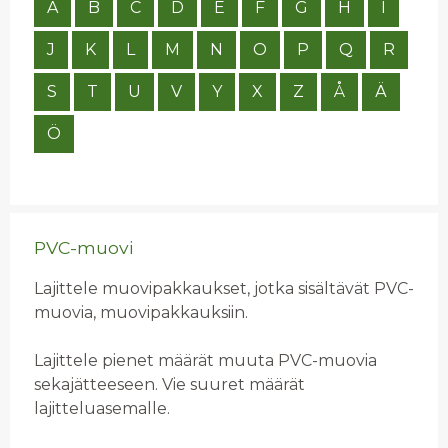
A
B
C
D
E
F
G
H
I
J
K
L
M
N
O
P
Q
R
S
T
U
V
Y
X
Z
Å
Ä
Ö
PVC-muovi
Lajittele muovipakkaukset, jotka sisältävät PVC-
muovia, muovipakkauksiin.
Lajittele pienet määrät muuta PVC-muovia
sekajätteeseen. Vie suuret määrät
lajitteluasemalle.