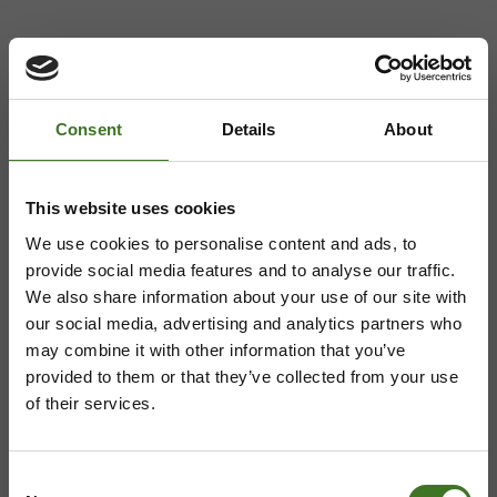
ASIAKASPALVELU
Consent
Details
About
08 636 616
,
laskutus@ekokymppi.fi
Avoinna arkisin 9 - 17
This website uses cookies
Majasaaren jätekeskus
We use cookies to personalise content and ads, to
provide social media features and to analyse our traffic.
Mustantie 500, 87900 Kajaani
We also share information about your use of our site with
our social media, advertising and analytics partners who
044 710 0425
,
majasaari@ekokymppi.fi
may combine it with other information that you’ve
Avoinna ma 8 - 18, ti - pe 8 - 16
provided to them or that they’ve collected from your use
of their services.
Saavutettavuusseloste
Tietosuojaselosteita
Consent