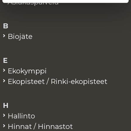
Asia­kas­pal­ve­lu
B
Bio­jä­te
E
Eko­kymp­pi
Eko­pis­teet / Rinki-eko­pis­teet
H
Hal­lin­to
Hin­nat / Hin­nas­tot