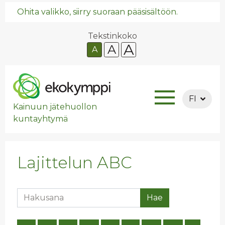
Ohita valikko, siirry suoraan pääsisältöön.
Tekstinkoko
A
A
A
FI
Kainuun jätehuollon
kuntayhtymä
Lajittelun ABC
Hakusana
Hae