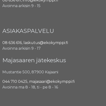
08 636 611
,
info@ekokymppi.fi
Avoinna arkisin 9 - 15
ASIAKASPALVELU
08 636 616
,
laskutus@ekokymppi.fi
Avoinna arkisin 9 - 17
Majasaaren jätekeskus
Mustantie 500, 87900 Kajaani
044 710 0425
,
majasaari@ekokymppi.fi
Avoinna ma 8 - 18, ti - pe 8 - 16