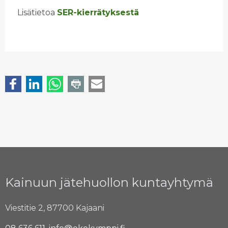
Lisätietoa
SER-kierrätyksestä
Kainuun jätehuollon kuntayhtymä
Viestitie 2, 87700 Kajaani