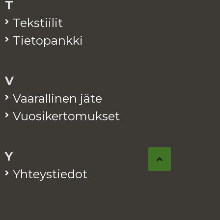
T
Teks­tii­lit
Tie­to­pank­ki
V
Vaa­ral­li­nen jäte
Vuo­si­ker­to­muk­set
Y
Yh­teys­tie­dot