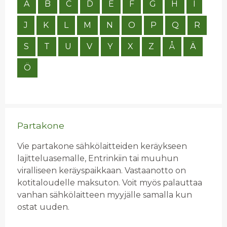
A
B
C
D
E
F
G
H
I
J
K
L
M
N
O
P
Q
R
S
T
U
V
Y
X
Z
Å
Ä
Ö
Partakone
Vie partakone sähkölaitteiden keräykseen
lajitteluasemalle, Entrinkiin tai muuhun
viralliseen keräyspaikkaan. Vastaanotto on
kotitaloudelle maksuton. Voit myös palauttaa
vanhan sähkölaitteen myyjälle samalla kun
ostat uuden.