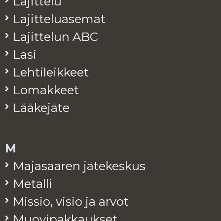
La­jit­te­lu
La­jit­te­lua­se­mat
La­jit­te­lun ABC
Lasi
Leh­ti­leik­keet
Lo­mak­keet
Lää­ke­jä­te
M
Ma­ja­saa­ren jä­te­kes­kus
Me­tal­li
Mis­sio, visio ja arvot
Muo­vi­pak­kauk­set