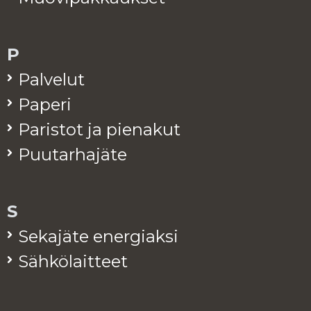
P
Pal­ve­lut
Pa­pe­ri
Pa­ris­tot ja pie­na­kut
Puu­tar­ha­jä­te
S
Se­ka­jä­te ener­giak­si
Säh­kö­lait­teet