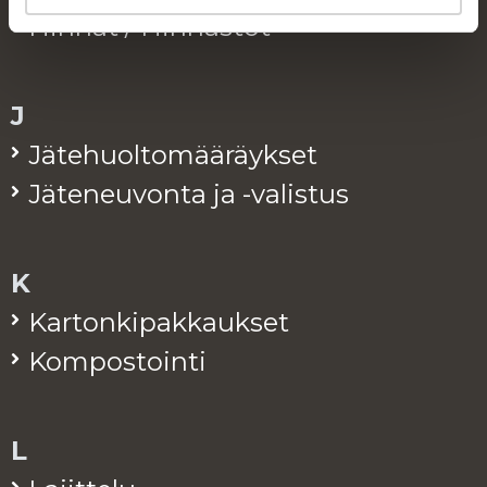
Hin­nat / Hin­nas­tot
J
Jä­te­huol­to­mää­räyk­set
Jä­te­neu­von­ta ja -va­lis­tus
K
Kar­ton­ki­pak­kauk­set
Kom­pos­toin­ti
L