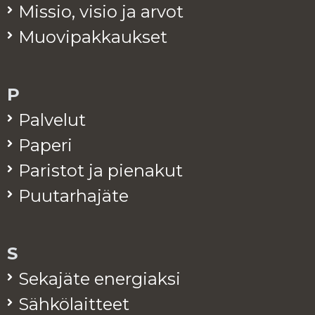
Mis­sio, visio ja arvot
Muo­vi­pak­kauk­set
P
Pal­ve­lut
Pa­pe­ri
Pa­ris­tot ja pie­na­kut
Puu­tar­ha­jä­te
S
Se­ka­jä­te ener­giak­si
Säh­kö­lait­teet