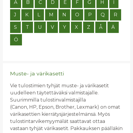
A
B
C
D
E
F
G
H
I
J
K
L
M
N
O
P
Q
R
S
T
U
V
Y
X
Z
Å
Ä
Ö
Muste- ja värikasetti
Vie tulostimien tyhjät muste- ja värikasetit
uudelleen täytettäväksi valmistajalle.
Suurimmilla tulostinvalmistajilla
(Canon, HP, Epson, Brother, Lexmark) on omat
värikasettien kierrätysjärjestelmänsä. Myös
tulostintarvikemyymälät saattavat ottaa
vastaan tyhjät värikasetit. Pakkauksen päälläkin