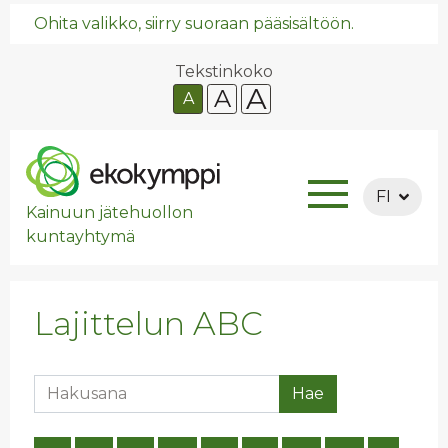
Ohita valikko, siirry suoraan pääsisältöön.
Tekstinkoko
A
A
A
FI
Kainuun jätehuollon
kuntayhtymä
Lajittelun ABC
Hakusana
Hae