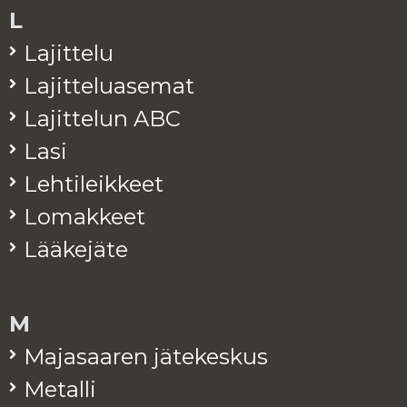
L
La­jit­te­lu
La­jit­te­lua­se­mat
La­jit­te­lun ABC
Lasi
Leh­ti­leik­keet
Lo­mak­keet
Lää­ke­jä­te
M
Ma­ja­saa­ren jä­te­kes­kus
Me­tal­li