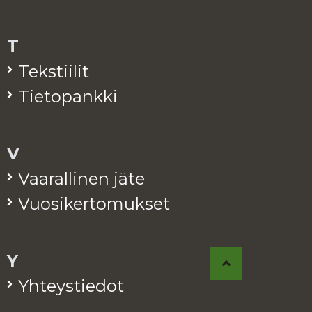
T
Teks­tii­lit
Tie­to­pank­ki
V
Vaa­ral­li­nen jäte
Vuo­si­ker­to­muk­set
Y
Yh­teys­tie­dot