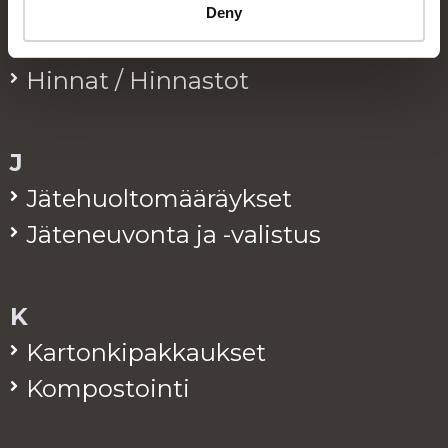
H
Deny
Hal­lin­to
Hin­nat / Hin­nas­tot
J
Jä­te­huol­to­mää­räyk­set
Jä­te­neu­von­ta ja -va­lis­tus
K
Kar­ton­ki­pak­kauk­set
Kom­pos­toin­ti