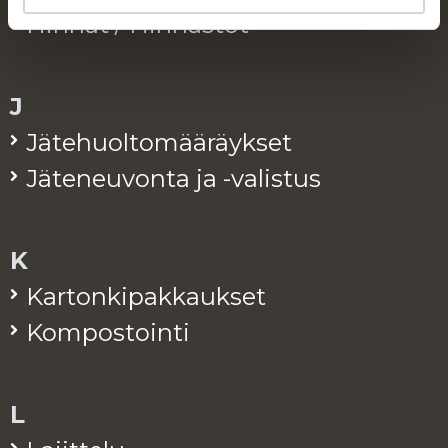
Hin­nat / Hin­nas­tot
J
Jä­te­huol­to­mää­räyk­set
Jä­te­neu­von­ta ja -va­lis­tus
K
Kar­ton­ki­pak­kauk­set
Kom­pos­toin­ti
L