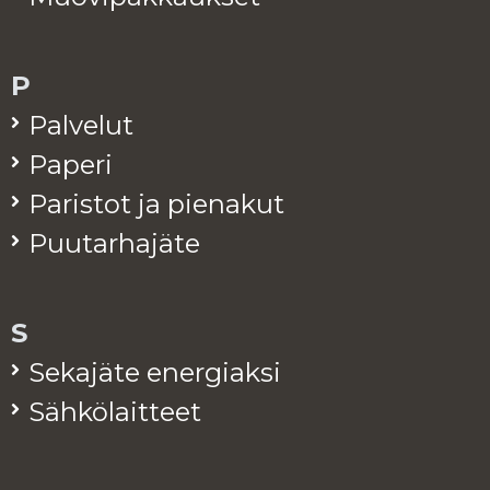
P
Pal­ve­lut
Pa­pe­ri
Pa­ris­tot ja pie­na­kut
Puu­tar­ha­jä­te
S
Se­ka­jä­te ener­giak­si
Säh­kö­lait­teet