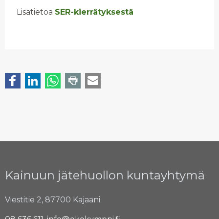
Lisätietoa
SER-kierrätyksestä
Kainuun jätehuollon kuntayhtymä
Viestitie 2, 87700 Kajaani