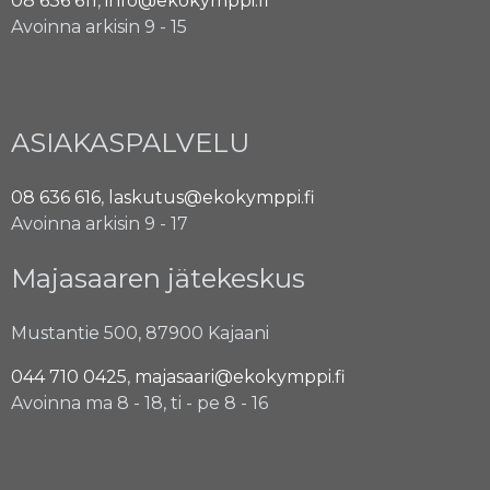
08 636 611
,
info@ekokymppi.fi
Avoinna arkisin 9 - 15
ASIAKASPALVELU
08 636 616
,
laskutus@ekokymppi.fi
Avoinna arkisin 9 - 17
Majasaaren jätekeskus
Mustantie 500, 87900 Kajaani
044 710 0425
,
majasaari@ekokymppi.fi
Avoinna ma 8 - 18, ti - pe 8 - 16