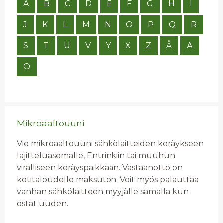
A
B
C
D
E
F
G
H
I
J
K
L
M
N
O
P
Q
R
S
T
U
V
Y
X
Z
Å
Ä
Ö
Mikroaaltouuni
Vie mikroaaltouuni sähkölaitteiden keräykseen
lajitteluasemalle, Entrinkiin tai muuhun
viralliseen keräyspaikkaan. Vastaanotto on
kotitaloudelle maksuton. Voit myös palauttaa
vanhan sähkölaitteen myyjälle samalla kun
ostat uuden.