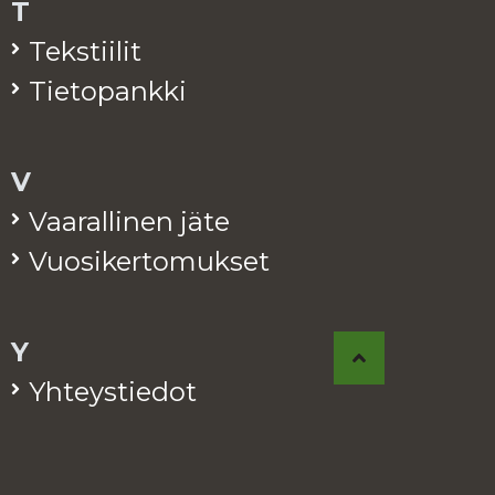
T
Teks­tii­lit
Tie­to­pank­ki
V
Vaa­ral­li­nen jäte
Vuo­si­ker­to­muk­set
Y
Yh­teys­tie­dot