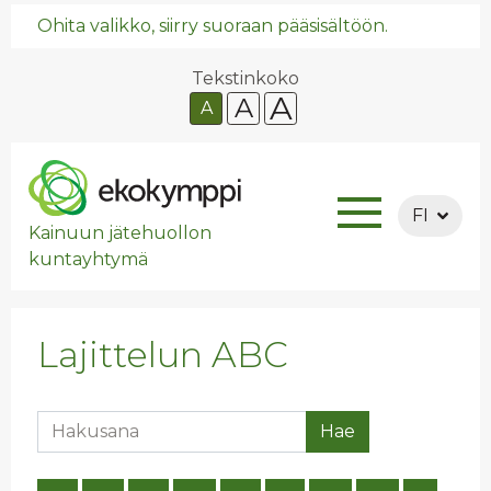
Ohita valikko, siirry suoraan pääsisältöön.
Tekstinkoko
A
A
A
FI
Kainuun jätehuollon
kuntayhtymä
Lajittelun ABC
Hakusana
Hae