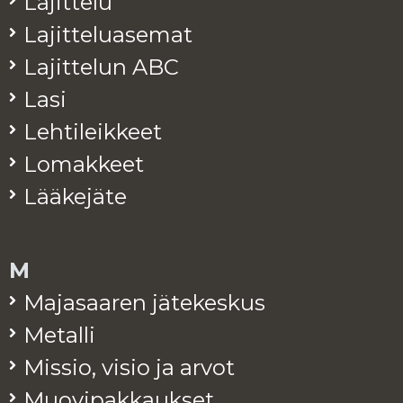
La­jit­te­lu
La­jit­te­lua­se­mat
La­jit­te­lun ABC
Lasi
Leh­ti­leik­keet
Lo­mak­keet
Lää­ke­jä­te
M
Ma­ja­saa­ren jä­te­kes­kus
Me­tal­li
Mis­sio, visio ja arvot
Muo­vi­pak­kauk­set