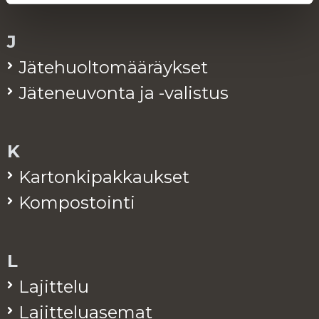
J
Jä­te­huol­to­mää­räyk­set
Jä­te­neu­von­ta ja -va­lis­tus
K
Kar­ton­ki­pak­kauk­set
Kom­pos­toin­ti
L
La­jit­te­lu
La­jit­te­lua­se­mat