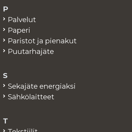
P
Pal­ve­lut
Pa­pe­ri
Pa­ris­tot ja pie­na­kut
Puu­tar­ha­jä­te
S
Se­ka­jä­te ener­giak­si
Säh­kö­lait­teet
T
Teks­tii­lit