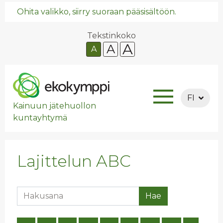
Ohita valikko, siirry suoraan pääsisältöön.
Tekstinkoko
A
A
A
FI
Kainuun jätehuollon
kuntayhtymä
Lajittelun ABC
Hakusana
Hae