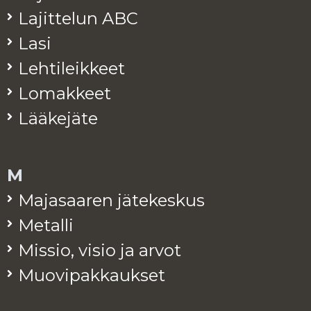
La­jit­te­lun ABC
Lasi
Leh­ti­leik­keet
Lo­mak­keet
Lää­ke­jä­te
M
Ma­ja­saa­ren jä­te­kes­kus
Me­tal­li
Mis­sio, visio ja arvot
Muo­vi­pak­kauk­set