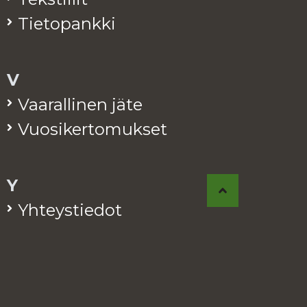
Tie­to­pank­ki
V
Vaa­ral­li­nen jäte
Vuo­si­ker­to­muk­set
Y
Yh­teys­tie­dot