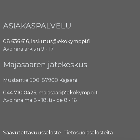
ASIAKASPALVELU
08 636 616
,
laskutus@ekokymppi.fi
Avoinna arkisin 9 - 17
Majasaaren jätekeskus
Mustantie 500, 87900 Kajaani
044 710 0425
,
majasaari@ekokymppi.fi
Avoinna ma 8 - 18, ti - pe 8 - 16
Saavutettavuusseloste
Tietosuojaselosteita