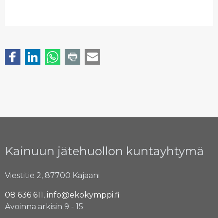
Kainuun jätehuollon kuntayhtymä
Viestitie 2, 87700 Kajaani
08 636 611
,
info@ekokymppi.fi
Avoinna arkisin 9 - 15