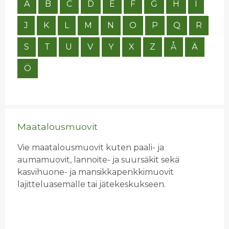
A
B
C
D
E
F
G
H
I
J
K
L
M
N
O
P
Q
R
S
T
U
V
Y
X
Z
Å
Ä
Ö
Maatalousmuovit
Vie maatalousmuovit kuten paali- ja
aumamuovit, lannoite- ja suursäkit sekä
kasvihuone- ja mansikkapenkkimuovit
lajitteluasemalle tai jätekeskukseen.