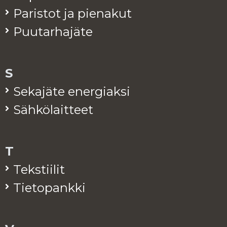
Pa­ris­tot ja pie­na­kut
Puu­tar­ha­jä­te
S
Se­ka­jä­te ener­giak­si
Säh­kö­lait­teet
T
Teks­tii­lit
Tie­to­pank­ki