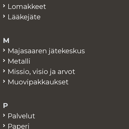
Lo­mak­keet
Lää­ke­jä­te
M
Ma­ja­saa­ren jä­te­kes­kus
Me­tal­li
Mis­sio, visio ja arvot
Muo­vi­pak­kauk­set
P
Pal­ve­lut
Pa­pe­ri