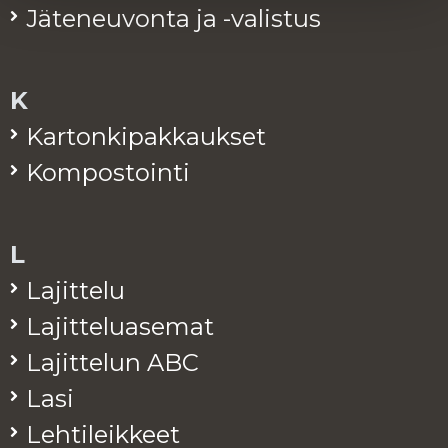
Jä­te­neu­von­ta ja -va­lis­tus
K
Kar­ton­ki­pak­kauk­set
Kom­pos­toin­ti
L
La­jit­te­lu
La­jit­te­lua­se­mat
La­jit­te­lun ABC
Lasi
Leh­ti­leik­keet