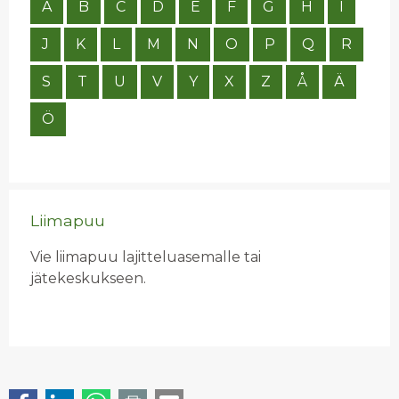
A
B
C
D
E
F
G
H
I
J
K
L
M
N
O
P
Q
R
S
T
U
V
Y
X
Z
Å
Ä
Ö
Liimapuu
Vie liimapuu lajitteluasemalle tai
jätekeskukseen.