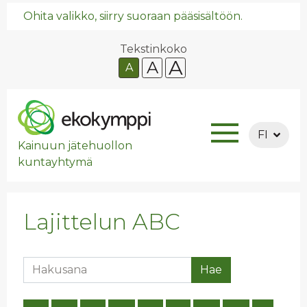
Ohita valikko, siirry suoraan pääsisältöön.
Tekstinkoko
A
A
A
FI
Kainuun jätehuollon
kuntayhtymä
Lajittelun ABC
Hakusana
Hae