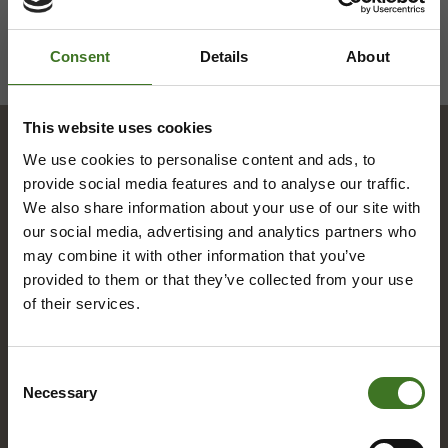
Consent
Details
About
This website uses cookies
We use cookies to personalise content and ads, to
Hakemisto
provide social media features and to analyse our traffic.
We also share information about your use of our site with
our social media, advertising and analytics partners who
may combine it with other information that you’ve
A
provided to them or that they’ve collected from your use
Alue­ke­räys­pis­teet
of their services.
Asia­kas­pal­ve­lu
Consent
Necessary
Selection
B