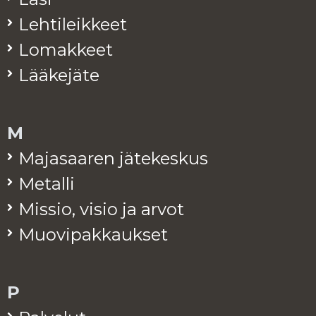
Leh­ti­leik­keet
Lo­mak­keet
Lää­ke­jä­te
M
Ma­ja­saa­ren jä­te­kes­kus
Me­tal­li
Mis­sio, visio ja arvot
Muo­vi­pak­kauk­set
P