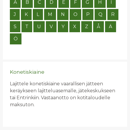
A
B
C
D
E
F
G
H
I
J
K
L
M
N
O
P
Q
R
S
T
U
V
Y
X
Z
Å
Ä
Ö
Konetiskiaine
Lajittele konetiskiaine vaarallisen jätteen
keräykseen lajitteluasemalle, jätekeskukseen
tai Entrinkiin. Vastaanotto on kotitaloudelle
maksuton.