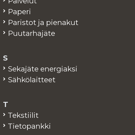
Pal­ve­lut
Pa­pe­ri
Pa­ris­tot ja pie­na­kut
Puu­tar­ha­jä­te
S
Se­ka­jä­te ener­giak­si
Säh­kö­lait­teet
T
Teks­tii­lit
Tie­to­pank­ki