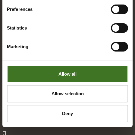
B
Preferences
Bio­jä­te
Statistics
E
Marketing
Eko­kymp­pi
Eko­pis­teet / Rinki-eko­pis­teet
Allow all
H
Allow selection
Hal­lin­to
Hin­nat / Hin­nas­tot
Deny
J