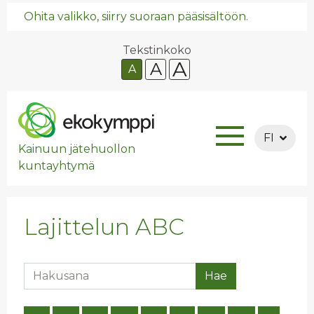
Ohita valikko, siirry suoraan pääsisältöön.
Tekstinkoko
A
A
A
FI
Kainuun jätehuollon
kuntayhtymä
Lajittelun ABC
Hakusana
Hae