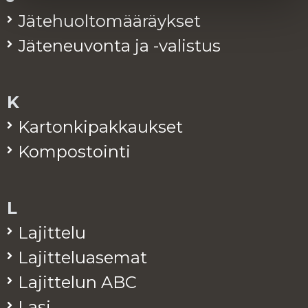
Jä­te­huol­to­mää­räyk­set
Jä­te­neu­von­ta ja -va­lis­tus
K
Kar­ton­ki­pak­kauk­set
Kom­pos­toin­ti
L
La­jit­te­lu
La­jit­te­lua­se­mat
La­jit­te­lun ABC
Lasi