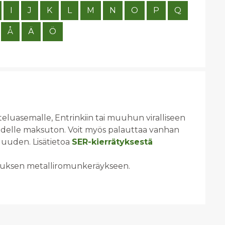
I
J
K
L
M
N
O
P
Q
Å
Ä
Ö
tteluasemalle, Entrinkiin tai muuhun viralliseen
udelle maksuton. Voit myös palauttaa vanhan
 uuden. Lisätietoa
SER-kierrätyksestä
skuksen metalliromunkeräykseen.