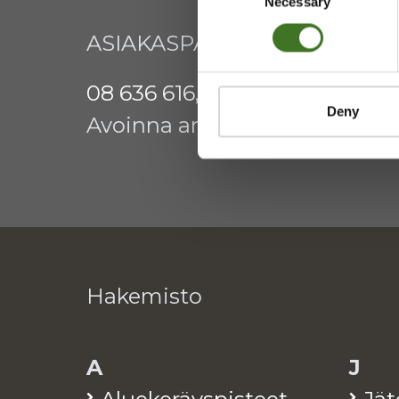
Necessary
Selection
ASIAKASPALVELU
08 636 616
,
laskutus@ekokymp
Deny
Avoinna arkisin 9 - 17
Hakemisto
A
J