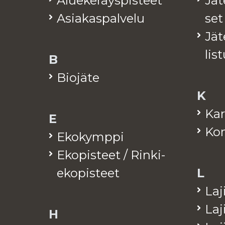
Alue­ke­räys­pis­teet
Jä­
Asia­kas­pal­ve­lu
set
Jä­t
lis­
B
Bio­jä­te
K
Kar
E
Kom
Eko­kymp­pi
Eko­pis­teet / Rinki-
eko­pis­teet
L
La­j
La­j
H