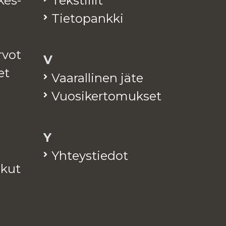
­kes­
Teks­tii­lit
Tie­to­pank­ki
arvot
V
et
Vaa­ral­li­nen jäte
Vuo­si­ker­to­muk­set
Y
Yh­teys­tie­dot
a­kut