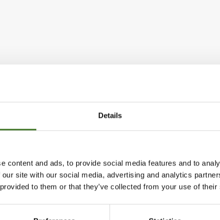
htymä
Majasaaren jätekeskus
Details
Mustantie 500, 87900 Kaj
044 710 0425
,
majasaari@
e content and ads, to provide social media features and to analy
Avoinna ma 8 - 18, ti - pe 8 
 our site with our social media, advertising and analytics partn
 provided to them or that they’ve collected from your use of their