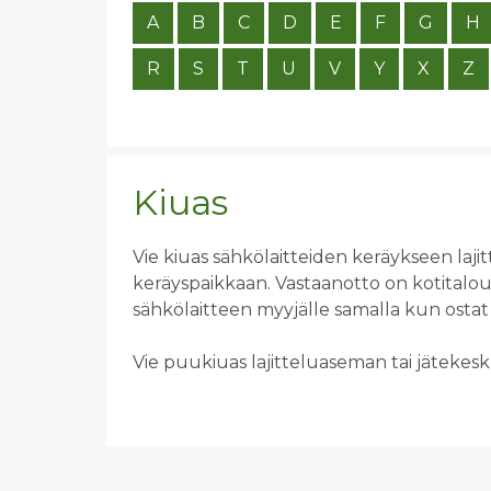
A
B
C
D
E
F
G
H
R
S
T
U
V
Y
X
Z
Kiuas
Vie kiuas sähkölaitteiden keräykseen laji
keräyspaikkaan. Vastaanotto on kotitalo
sähkölaitteen myyjälle samalla kun ostat
Vie puukiuas lajitteluaseman tai jäteke