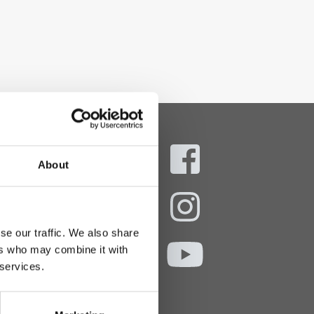
About
aani
ekokymppi.fi
se our traffic. We also share
- 16
ers who may combine it with
 services.