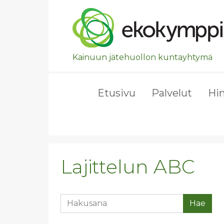
Ohita valikko, siirry suoraan pääsisältöön.
Kainuun jätehuollon kuntayhtymä
Etusivu
Palvelut
Hi
Lajittelun ABC
Hakusana
Hae