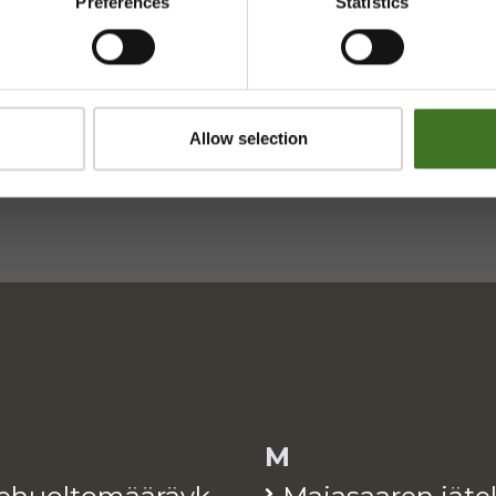
Preferences
Statistics
Saavutettavuusseloste
Tietosuojaselosteita
pi.fi
Allow selection
M