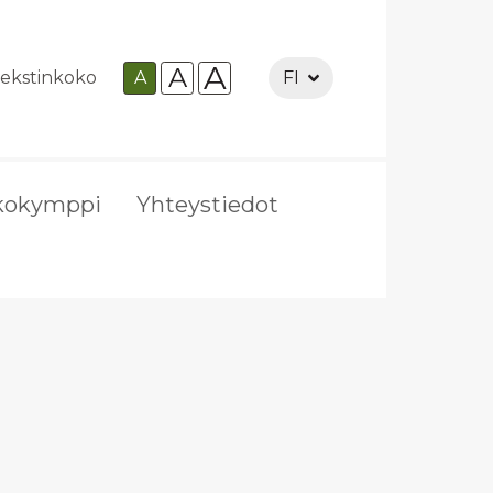
A
A
ekstinkoko
A
FI
kokymppi
Yhteystiedot