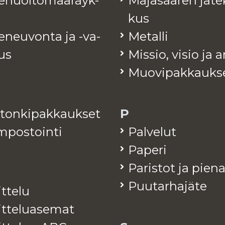
te­huol­to­mää­räyk­
Ma­ja­saa­ren jä­te
kus
e­neu­von­ta ja -va­
Me­tal­li
tus
Mis­sio, visio ja 
Muo­vi­pak­kauk­s
­ton­ki­pak­kauk­set
P
­pos­toin­ti
Pal­ve­lut
Pa­pe­ri
Pa­ris­tot ja pie­n
Puu­tar­ha­jä­te
it­te­lu
it­te­lua­se­mat