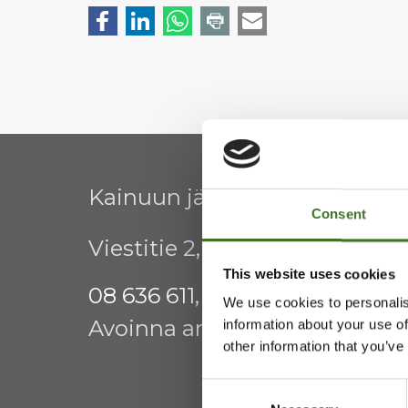
Kainuun jätehuollon kuntay
Consent
Viestitie 2, 87700 Kajaani
This website uses cookies
08 636 611
,
info@ekokymppi.fi
We use cookies to personalis
Avoinna arkisin 9 - 15
information about your use of
other information that you’ve
Consent