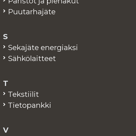
Pa­ris­tot ja pie­na­kut
Puu­tar­ha­jä­te
S
Se­ka­jä­te ener­giak­si
Säh­kö­lait­teet
T
Teks­tii­lit
Tie­to­pank­ki
V