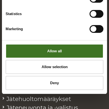
Statistics
E
Eko­kymp­pi
Marketing
Eko­pis­teet / Rinki-eko­pis­teet
Allow all
H
Hal­lin­to
Allow selection
Hin­nat / Hin­nas­tot
Deny
J
Jä­te­huol­to­mää­räyk­set
Jä­te­neu­von­ta ja -va­lis­tus