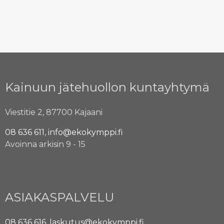
Kainuun jätehuollon kuntayhtymä
Viestitie 2, 87700 Kajaani
08 636 611
,
info@ekokymppi.fi
Avoinna arkisin 9 - 15
ASIAKASPALVELU
08 636 616
,
laskutus@ekokymppi.fi