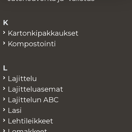
K
Kar­ton­ki­pak­kauk­set
Kom­pos­toin­ti
L
La­jit­te­lu
La­jit­te­lua­se­mat
La­jit­te­lun ABC
Lasi
Leh­ti­leik­keet
Lo­mak­keet