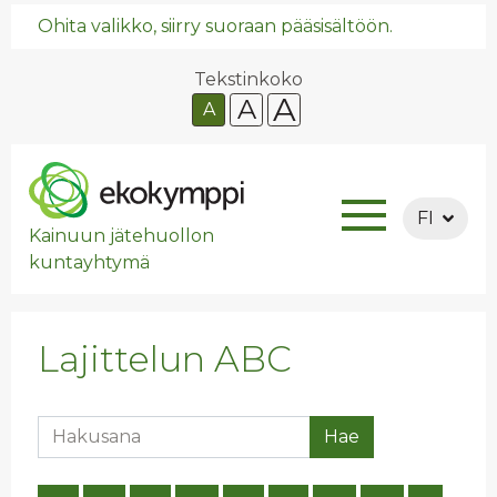
Ohita valikko, siirry suoraan pääsisältöön.
Tekstinkoko
A
A
A
FI
Kainuun jätehuollon
kuntayhtymä
Lajittelun ABC
Hakusana
Hae