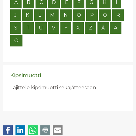
A
B
C
D
E
F
G
H
I
J
K
L
M
N
O
P
Q
R
S
T
U
V
Y
X
Z
Å
Ä
Ö
Kipsimuotti
Lajittele kipsimuotti sekajätteeseen.