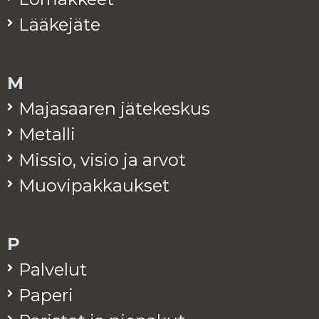
Lää­ke­jä­te
M
Ma­ja­saa­ren jä­te­kes­kus
Me­tal­li
Mis­sio, visio ja arvot
Muo­vi­pak­kauk­set
P
Pal­ve­lut
Pa­pe­ri