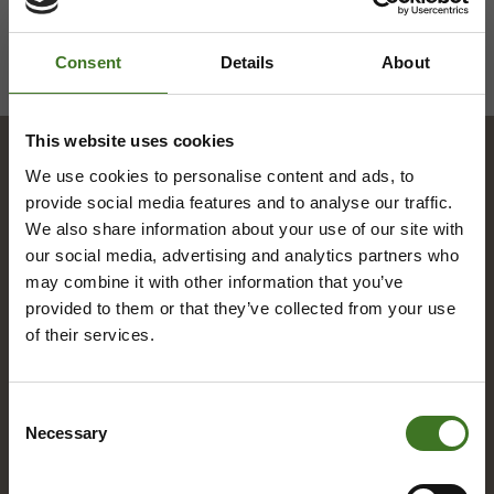
Consent
Details
About
This website uses cookies
We use cookies to personalise content and ads, to
Hakemisto
provide social media features and to analyse our traffic.
We also share information about your use of our site with
our social media, advertising and analytics partners who
may combine it with other information that you’ve
A
provided to them or that they’ve collected from your use
Alue­ke­räys­pis­teet
of their services.
Asia­kas­pal­ve­lu
Consent
Necessary
Selection
B