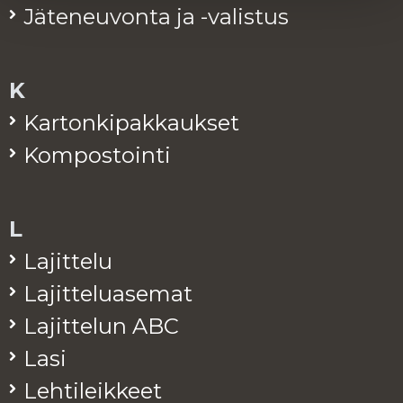
Jä­te­neu­von­ta ja -va­lis­tus
K
Kar­ton­ki­pak­kauk­set
Kom­pos­toin­ti
L
La­jit­te­lu
La­jit­te­lua­se­mat
La­jit­te­lun ABC
Lasi
Leh­ti­leik­keet