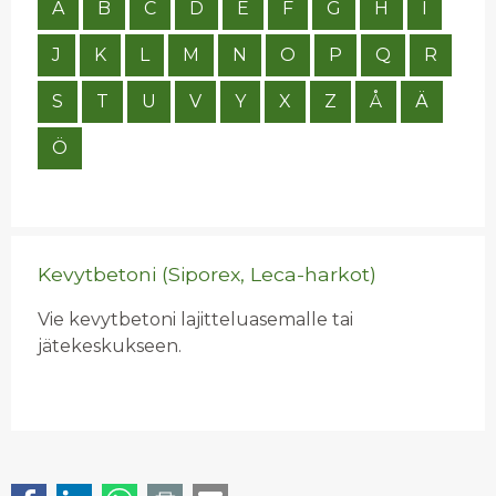
A
B
C
D
E
F
G
H
I
J
K
L
M
N
O
P
Q
R
S
T
U
V
Y
X
Z
Å
Ä
Ö
Kevytbetoni (Siporex, Leca-harkot)
Vie kevytbetoni lajitteluasemalle tai
jätekeskukseen.