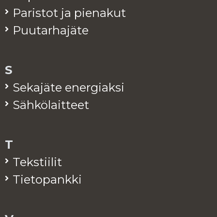
Pa­ris­tot ja pie­na­kut
Puu­tar­ha­jä­te
S
Se­ka­jä­te ener­giak­si
Säh­kö­lait­teet
T
Teks­tii­lit
Tie­to­pank­ki