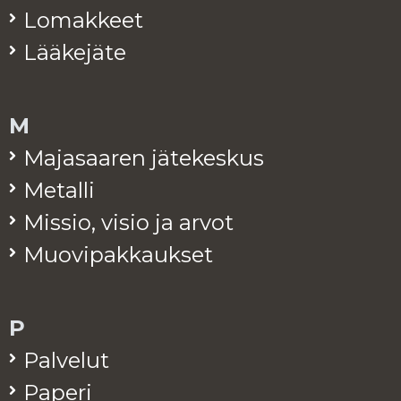
Lo­mak­keet
Lää­ke­jä­te
M
Ma­ja­saa­ren jä­te­kes­kus
Me­tal­li
Mis­sio, visio ja arvot
Muo­vi­pak­kauk­set
P
Pal­ve­lut
Pa­pe­ri