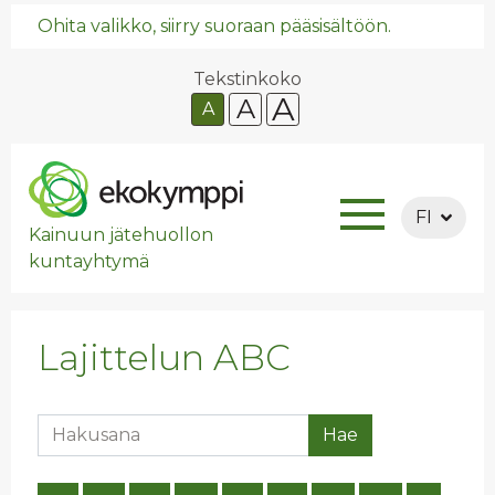
Ohita valikko, siirry suoraan pääsisältöön.
Tekstinkoko
A
A
A
FI
Kainuun jätehuollon
kuntayhtymä
Lajittelun ABC
Hakusana
Hae