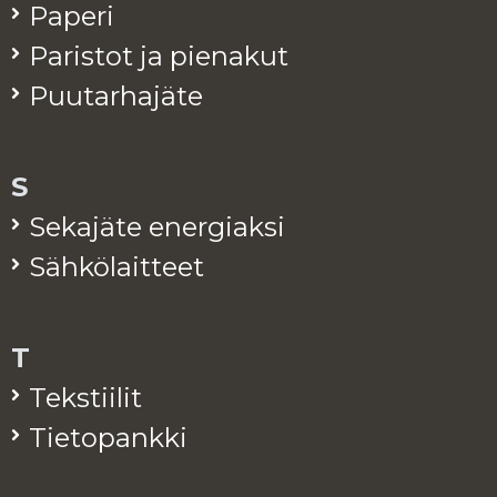
Pa­pe­ri
Pa­ris­tot ja pie­na­kut
Puu­tar­ha­jä­te
S
Se­ka­jä­te ener­giak­si
Säh­kö­lait­teet
T
Teks­tii­lit
Tie­to­pank­ki