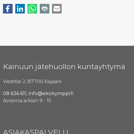
Kainuun jätehuollon kuntayhtymä
Viestitie 2, 87700 Kajaani
08 636 611
,
info@ekokymppi.fi
Avoinna arkisin 9 - 15
ASIAKASPALVELU