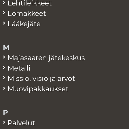
Leh­ti­leik­keet
Lo­mak­keet
Lää­ke­jä­te
M
Ma­ja­saa­ren jä­te­kes­kus
Me­tal­li
Mis­sio, visio ja arvot
Muo­vi­pak­kauk­set
P
Pal­ve­lut