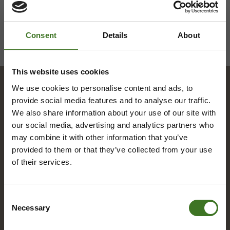
Consent
Details
About
This website uses cookies
We use cookies to personalise content and ads, to
provide social media features and to analyse our traffic.
Hakemisto
We also share information about your use of our site with
our social media, advertising and analytics partners who
may combine it with other information that you’ve
A
provided to them or that they’ve collected from your use
of their services.
Alue­ke­räys­pis­teet
Asia­kas­pal­ve­lu
Consent
Necessary
Selection
B