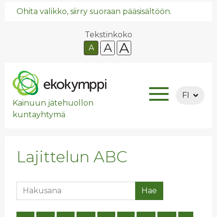
Ohita valikko, siirry suoraan pääsisältöön.
Tekstinkoko
A
A
A
FI
Kainuun jätehuollon
kuntayhtymä
Lajittelun ABC
Hakusana
Hae