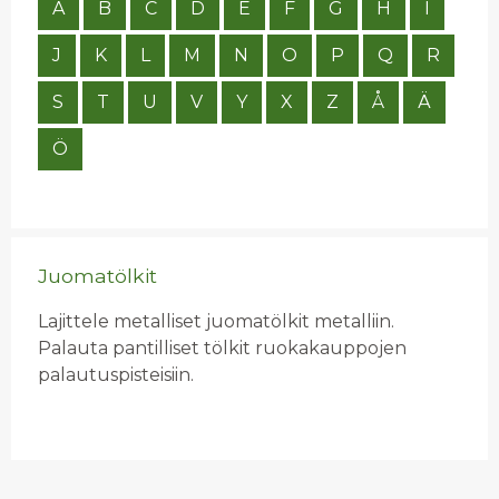
A
B
C
D
E
F
G
H
I
J
K
L
M
N
O
P
Q
R
S
T
U
V
Y
X
Z
Å
Ä
Ö
Juomatölkit
Lajittele metalliset juomatölkit metalliin.
Palauta pantilliset tölkit ruokakauppojen
palautuspisteisiin.