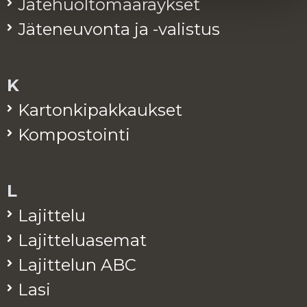
Jä­te­huol­to­mää­räyk­set
Jä­te­neu­von­ta ja -va­lis­tus
K
Kar­ton­ki­pak­kauk­set
Kom­pos­toin­ti
L
La­jit­te­lu
La­jit­te­lua­se­mat
La­jit­te­lun ABC
Lasi