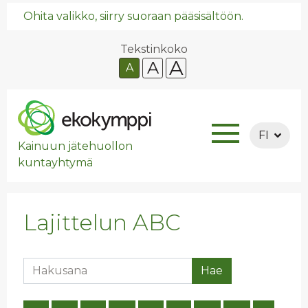
Ohita valikko, siirry suoraan pääsisältöön.
Tekstinkoko
A
A
A
FI
Kainuun jätehuollon
kuntayhtymä
Lajittelun ABC
Hakusana
Hae