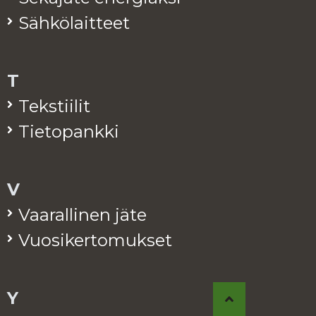
Säh­kö­lait­teet
T
Teks­tii­lit
Tie­to­pank­ki
V
Vaa­ral­li­nen jäte
Vuo­si­ker­to­muk­set
Y