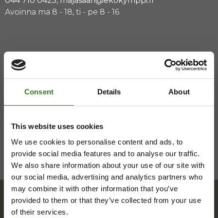
044 710 0425
,
majasaari@ekokymppi.fi
Avoinna ma 8 - 18, ti - pe 8 - 16
Saavutettavuusseloste
Tietosuojaselosteita
Consent
Details
About
This website uses cookies
We use cookies to personalise content and ads, to
provide social media features and to analyse our traffic.
We also share information about your use of our site with
our social media, advertising and analytics partners who
may combine it with other information that you’ve
provided to them or that they’ve collected from your use
of their services.
Hakemisto