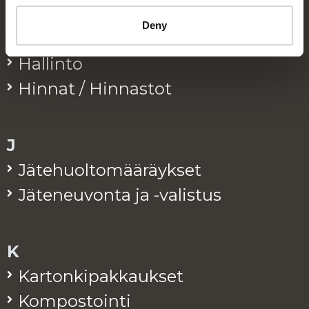
Deny
H
Hal­lin­to
Hin­nat / Hin­nas­tot
J
Jä­te­huol­to­mää­räyk­set
Jä­te­neu­von­ta ja -va­lis­tus
K
Kar­ton­ki­pak­kauk­set
Kom­pos­toin­ti