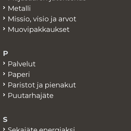
Me­tal­li
Mis­sio, visio ja arvot
Muo­vi­pak­kauk­set
P
Pal­ve­lut
Pa­pe­ri
Pa­ris­tot ja pie­na­kut
Puu­tar­ha­jä­te
S
Se­ka­jä­te ener­giak­si