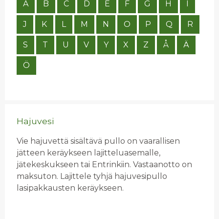
A
B
C
D
E
F
G
H
I
J
K
L
M
N
O
P
Q
R
S
T
U
V
Y
X
Z
Å
Ä
Ö
Hajuvesi
Vie hajuvettä sisältävä pullo on vaarallisen
jätteen keräykseen lajitteluasemalle,
jätekeskukseen tai Entrinkiin. Vastaanotto on
maksuton. Lajittele tyhjä hajuvesipullo
lasipakkausten keräykseen.