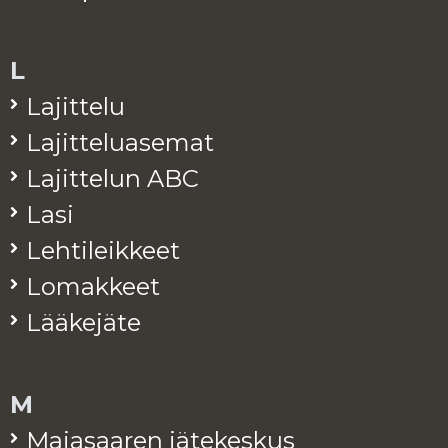
L
La­jit­te­lu
La­jit­te­lua­se­mat
La­jit­te­lun ABC
Lasi
Leh­ti­leik­keet
Lo­mak­keet
Lää­ke­jä­te
M
Ma­ja­saa­ren jä­te­kes­kus