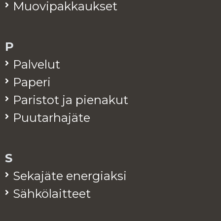
Muo­vi­pak­kauk­set
P
Pal­ve­lut
Pa­pe­ri
Pa­ris­tot ja pie­na­kut
Puu­tar­ha­jä­te
S
Se­ka­jä­te ener­giak­si
Säh­kö­lait­teet