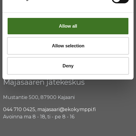
08 636 611
,
info@ekokymppi.fi
Avoinna arkisin 9 - 15
Allow all
ASIAKASPALVELU
Allow selection
08 636 616
,
laskutus@ekokymppi.fi
Deny
Avoinna arkisin 9 - 17
Majasaaren jätekeskus
Mustantie 500, 87900 Kajaani
044 710 0425
,
majasaari@ekokymppi.fi
Avoinna ma 8 - 18, ti - pe 8 - 16