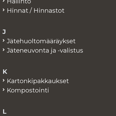
Hal­lin­to
Hin­nat / Hin­nas­tot
J
Jä­te­huol­to­mää­räyk­set
Jä­te­neu­von­ta ja -va­lis­tus
K
Kar­ton­ki­pak­kauk­set
Kom­pos­toin­ti
L