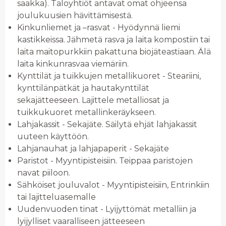
saakka). Taloyhtiöt antavat omat ohjeensa
joulukuusien hävittämisestä.
Kinkunliemet ja –rasvat - Hyödynnä liemi
kastikkeissa. Jähmetä rasva ja laita kompostiin tai
laita maitopurkkiin pakattuna biojäteastiaan. Älä
laita kinkunrasvaa viemäriin.
Kynttilät ja tuikkujen metallikuoret - Steariini,
kynttilänpätkät ja hautakynttilät
sekajätteeseen. Lajittele metalliosat ja
tuikkukuoret metallinkeräykseen.
Lahjakassit - Sekajäte. Säilytä ehjät lahjakassit
uuteen käyttöön.
Lahjanauhat ja lahjapaperit - Sekajäte
Paristot - Myyntipisteisiin. Teippaa paristojen
navat piiloon.
Sähköiset jouluvalot - Myyntipisteisiin, Entrinkiin
tai lajitteluasemalle
Uudenvuoden tinat - Lyijyttömät metalliin ja
lyijylliset vaaralliseen jätteeseen