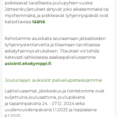
poikkeavat tavallisesta joulupyhien vuoksi.
Jätteenkuljetukset siirtyvät joko aikaisemmaksi tai
myöhemmäksi, ja poikkeavat tyhjennyspäivät ovat
katsottavissa
täältä
.
Kehotamme asukkaita seuraamaan jäteastioiden
tyhjennystentarvetta ja tilaamaan tarvittaessa
astiatyhjennys etukäteen. Tilaukset voi tehdä
kätevästi sähköisessä asiakaspalvelussamme
asiointi.ekokymppi.fi
.
Joulunajan aukiolot palvelupisteissämme
Lajitteluasemat, jätekeskus ja toimistomme ovat
suljettuina jouluaattona, joulupäivänä
ja tapaninpäivänä 24. - 27.12. 2024 sekä
uudenvuodenpäivänä 1.1.2025 ja loppiaisena
6.1.2025.