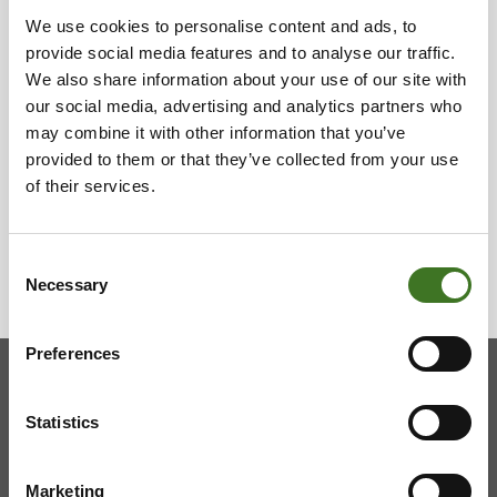
koi­hin.
We use cookies to personalise content and ads, to
27.04.2026
provide social media features and to analyse our traffic.
We also share information about your use of our site with
Risu-Mat­ti­la on avat­tu!
our social media, advertising and analytics partners who
31.03.2026
may combine it with other information that you’ve
provided to them or that they’ve collected from your use
Vaa­lan ha­ra­voin­ti­jät­tei­den vas­taan­ot­to­paik­ka
of their services.
on muut­tu­nut
27.03.2026
Consent
Necessary
Selection
Preferences
Kainuun jätehuollon kuntayhtymä
Statistics
Viestitie 2, 87700 Kajaani
Marketing