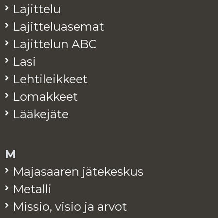
La­jit­te­lu
La­jit­te­lua­se­mat
La­jit­te­lun ABC
Lasi
Leh­ti­leik­keet
Lo­mak­keet
Lää­ke­jä­te
M
Ma­ja­saa­ren jä­te­kes­kus
Me­tal­li
Mis­sio, visio ja arvot