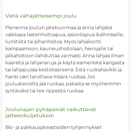
Vietä vähäjätteisempi joulu
Pienennä joulun jätekuormaa ja anna lahjaksi
vaikkapa lastenhoitoapua, asiointiapua ikäihmiselle,
lumitöitä tai pihanhoitoa. Myös lahjakortti
kampaamoon, kauneushoitolaan, hierojalle tai
jalkahoitoon ilahduttaa varmasti. Anna lahjasi ilman
kääreitä ja lahjanaruja ja käytä esimerkiksi kangasta
tai lahjapussia kestokääreenä. Estä ruokahävikki ja
hanki vain tarvittava määrä ruokaa. Jos
jouluaterioilta jää ruokaa, pakasta se myöhemmin
syötäväksi tai tee rippeistä ruokaa.
Joulunajan pyhäpäivät vaikuttavat
jätteenkuljetuksiin
Bio- ja pakkausjäteastioiden tyhjennykset