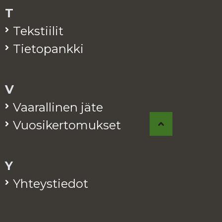
T
Teks­tii­lit
Tie­to­pank­ki
V
Vaa­ral­li­nen jäte
Vuo­si­ker­to­muk­set
Y
Yh­teys­tie­dot