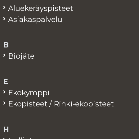
Alue­ke­räys­pis­teet
Asia­kas­pal­ve­lu
B
Bio­jä­te
E
Eko­kymp­pi
Eko­pis­teet / Rinki-eko­pis­teet
H