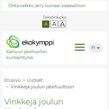
Ohita valikko, siirry suoraan pääsisältöön.
Tekstinkoko
A
A
A
FI
Kainuun jätehuollon
kuntayhtymä
Etusivu
Uutiset
Vink­ke­jä jou­lun jä­te­huol­toon
Vinkkejä joulun