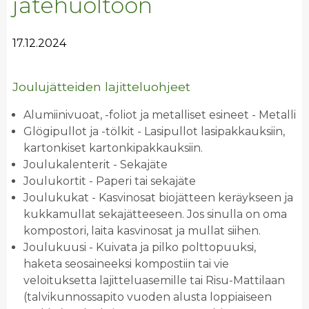
jätehuoltoon
17.12.2024
Joulujätteiden lajitteluohjeet
Alumiinivuoat, -foliot ja metalliset esineet - Metalli
Glögipullot ja -tölkit - Lasipullot lasipakkauksiin,
kartonkiset kartonkipakkauksiin.
Joulukalenterit - Sekajäte
Joulukortit - Paperi tai sekajäte
Joulukukat - Kasvinosat biojätteen keräykseen ja
kukkamullat sekajätteeseen. Jos sinulla on oma
kompostori, laita kasvinosat ja mullat siihen.
Joulukuusi - Kuivata ja pilko polttopuuksi,
haketa seosaineeksi kompostiin tai vie
veloituksetta lajitteluasemille tai Risu-Mattilaan
(talvikunnossapito vuoden alusta loppiaiseen