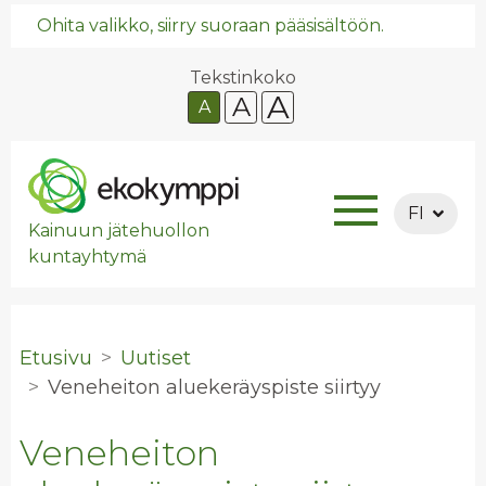
Ohita valikko, siirry suoraan pääsisältöön.
Tekstinkoko
A
A
A
FI
Kainuun jätehuollon
kuntayhtymä
Etusivu
Uutiset
Ve­ne­hei­ton alue­ke­räys­pis­te siir­tyy
Veneheiton