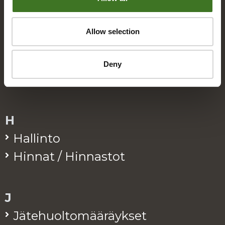
Bio­jä­te
Allow selection
E
Eko­kymp­pi
Deny
Eko­pis­teet / Rinki-eko­pis­teet
H
Hal­lin­to
Hin­nat / Hin­nas­tot
J
Jä­te­huol­to­mää­räyk­set