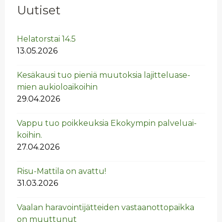
Uutiset
He­la­tors­tai 14.5
13.05.2026
Ke­sä­kausi tuo pie­niä muu­tok­sia la­jit­te­lua­se­
mien au­kio­loai­koi­hin
29.04.2026
Vappu tuo poik­keuk­sia Eko­kym­pin pal­ve­luai­
koi­hin.
27.04.2026
Risu-Mat­ti­la on avat­tu!
31.03.2026
Vaa­lan ha­ra­voin­ti­jät­tei­den vas­taan­ot­to­paik­ka
on muut­tu­nut