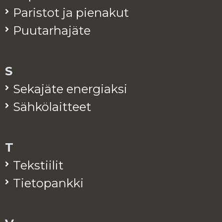
Pa­ris­tot ja pie­na­kut
Puu­tar­ha­jä­te
S
Se­ka­jä­te ener­giak­si
Säh­kö­lait­teet
T
Teks­tii­lit
Tie­to­pank­ki