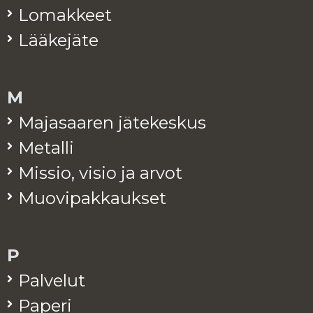
Lo­mak­keet
Lää­ke­jä­te
M
Ma­ja­saa­ren jä­te­kes­kus
Me­tal­li
Mis­sio, visio ja arvot
Muo­vi­pak­kauk­set
P
Pal­ve­lut
Pa­pe­ri