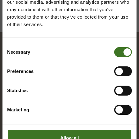
our social media, advertising and analytics partners who
may combine it with other information that you’ve
provided to them or that they’ve collected from your use
of their services.
Consent
Necessary
Selection
Hakemisto
Preferences
A
Statistics
Alue­ke­räys­pis­teet
Asia­kas­pal­ve­lu
Marketing
B
Allow all