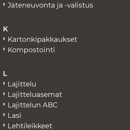
Jä­te­neu­von­ta ja -va­lis­tus
K
Kar­ton­ki­pak­kauk­set
Kom­pos­toin­ti
L
La­jit­te­lu
La­jit­te­lua­se­mat
La­jit­te­lun ABC
Lasi
Leh­ti­leik­keet