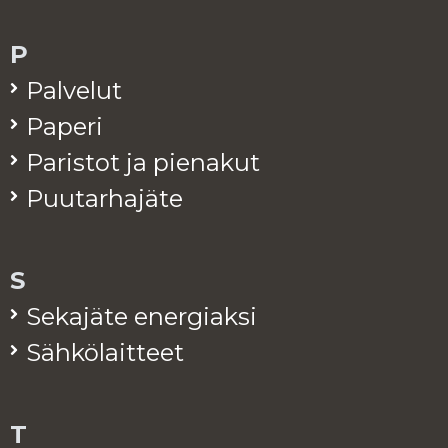
P
Pal­ve­lut
Pa­pe­ri
Pa­ris­tot ja pie­na­kut
Puu­tar­ha­jä­te
S
Se­ka­jä­te ener­giak­si
Säh­kö­lait­teet
T