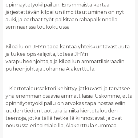
opinnäytetyökilpailun. Ensimmäistä kertaa
järjestettävän kilpailun ilmoittautuminen on nyt
auki, ja parhaat työt palkitaan rahapalkinnolla
seminaarissa toukokuussa.
Kilpailu on JHY:n tapa kantaa yhteiskuntavastuuta
ja tukea opiskelijoita, toteaa JHY:n
varapuheenjohtaja ja kilpailun ammattilaisraadin
puheenjohtaja Johanna Alakerttula.
– Kiertotaloussektori kehittyy jatkuvasti ja tarvitsee
yhä enemmän osaavia ammattilaisia. Uskomme, että
opinnäytetyökilpailu on arvokas tapa nostaa esiin
uuden tiedon tuottajia ja niitä kiertotalouden
teemoja, jotka tällä hetkellä kiinnostavat ja ovat
nousussa eri toimialoilla, Alakerttula summaa.