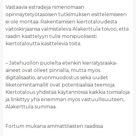
Vastaavia estradeja nimenomaan
opinnäytetyötasoisen tutkimuksen esittelemiseen
ei ole montaa. Rakentamisen kiertotaloudesta
väitöskirjaansa valmisteleva Alakerttula toivoo, että
raadin käsittelyyn tulisi monipuolisesti
kiertotaloutta käsitteleviä töitä.
– Jätehuollon puolelta etenkin kierrätysraaka-
aineet ovat olleet pinnalla, mutta myös
digitalisaatio, arvonmuodostus sekä uudet
liiketoimintamallit ovat potentiaalisia teemoja.
Kiertotalous yhdistää käytännössä kaikkia toimialoja
ja linkittyy yhä enemmän myös vastuullisuuteen,
Alakerttula summaa.
Fortum mukana ammattilaisten raadissa