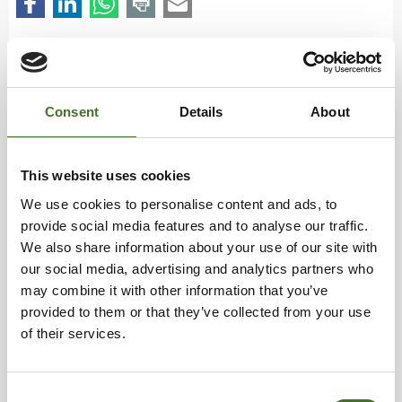
Consent
Details
About
Uutiset
This website uses cookies
He­la­tors­tai 14.5
We use cookies to personalise content and ads, to
13.05.2026
provide social media features and to analyse our traffic.
We also share information about your use of our site with
Ke­sä­kausi tuo pie­niä muu­tok­sia la­jit­te­lua­se­
our social media, advertising and analytics partners who
mien au­kio­loai­koi­hin
may combine it with other information that you’ve
29.04.2026
provided to them or that they’ve collected from your use
of their services.
Vappu tuo poik­keuk­sia Eko­kym­pin pal­ve­luai­
koi­hin.
27.04.2026
Consent