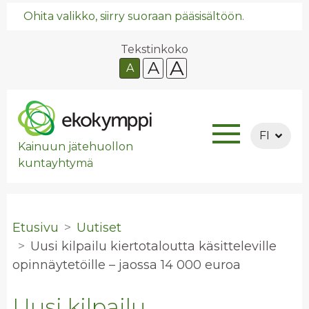
Ohita valikko, siirry suoraan pääsisältöön.
Tekstinkoko
A
A
A
FI
Kainuun jätehuollon
kuntayhtymä
Etusivu
Uutiset
Uusi kil­pai­lu kier­to­ta­lout­ta kä­sit­te­le­vil­le
opin­näy­te­töil­le – jaos­sa 14 000 euroa
Uusi kilpailu