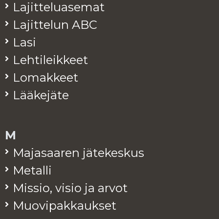
La­jit­te­lua­se­mat
La­jit­te­lun ABC
Lasi
Leh­ti­leik­keet
Lo­mak­keet
Lää­ke­jä­te
M
Ma­ja­saa­ren jä­te­kes­kus
Me­tal­li
Mis­sio, visio ja arvot
Muo­vi­pak­kauk­set