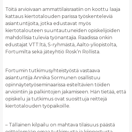
Töitä arvioivaan ammattilaisraatiin on koottu laaja
kattaus kiertotalouden parissa työskenteleviä
asiantuntijoita, jotka edustavat myös
kiertotalouteen suuntautuneiden opiskelijoiden
mahdollisia tulevia työnantajia. Raadissa onkin
edustajat VTT:ltä, S-ryhmästä, Aalto-yliopistolta,
Fortumilta sekä jäteyhtiö Rosk’n Rollista.
Fortumin tutkimusyhteistyöstä vastaava
asiantuntija Annika Sormunen osallistuu
opinnäytetyöseminaarissa esiteltävien töiden
arviointiin ja palkintojen jakamiseen. Hän tietää, että
opiskelu ja tutkimus ovat suosittuja reittejä
kiertotalouden työpaikoille.
– Tällainen kilpailu on mahtava tilaisuus päästä
esittelemään omaa tutkimusta ja kiinnostusta