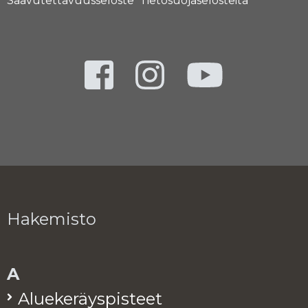
Saavutettavuusseloste
Tietosuojaselosteita
Hakemisto
A
Alue­ke­räys­pis­teet