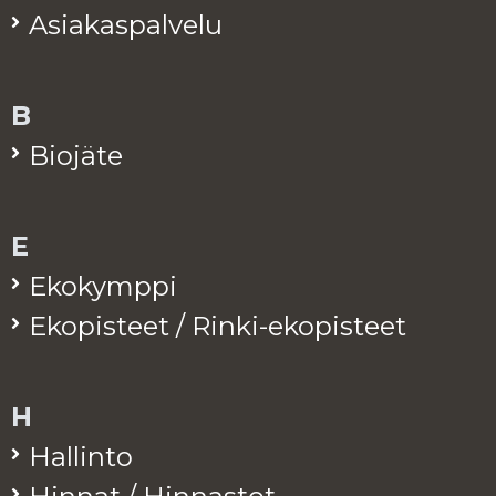
Asia­kas­pal­ve­lu
B
Bio­jä­te
E
Eko­kymp­pi
Eko­pis­teet / Rinki-eko­pis­teet
H
Hal­lin­to