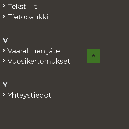
Teks­tii­lit
Tie­to­pank­ki
V
Vaa­ral­li­nen jäte
Vuo­si­ker­to­muk­set
Y
Yh­teys­tie­dot