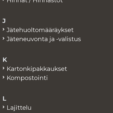
Hin­nat / Hin­nas­tot
J
Jä­te­huol­to­mää­räyk­set
Jä­te­neu­von­ta ja -va­lis­tus
K
Kar­ton­ki­pak­kauk­set
Kom­pos­toin­ti
L
La­jit­te­lu