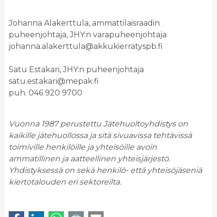
Johanna Alakerttula, ammattilaisraadin
puheenjohtaja, JHY:n varapuheenjohtaja
johanna.alakerttula@akkukierratyspb.fi
Satu Estakari, JHY:n puheenjohtaja
satu.estakari@mepak.fi
puh. 046 920 9700
Vuonna 1987 perustettu Jätehuoltoyhdistys on
kaikille jätehuollossa ja sitä sivuavissa tehtävissä
toimiville henkilöille ja yhteisöille avoin
ammatillinen ja aatteellinen yhteisjärjestö.
Yhdistyksessä on sekä henkilö- että yhteisöjäseniä
kiertotalouden eri sektoreilta.