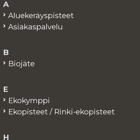
A
Alue­ke­räys­pis­teet
Asia­kas­pal­ve­lu
B
Bio­jä­te
E
Eko­kymp­pi
Eko­pis­teet / Rinki-eko­pis­teet
H