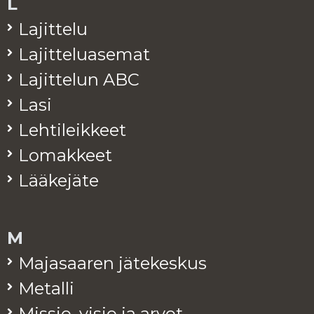
L
La­jit­te­lu
La­jit­te­lua­se­mat
La­jit­te­lun ABC
Lasi
Leh­ti­leik­keet
Lo­mak­keet
Lää­ke­jä­te
M
Ma­ja­saa­ren jä­te­kes­kus
Me­tal­li
Mis­sio, visio ja arvot