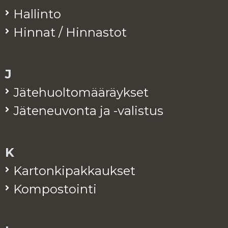
Hal­lin­to
Hin­nat / Hin­nas­tot
J
Jä­te­huol­to­mää­räyk­set
Jä­te­neu­von­ta ja -va­lis­tus
K
Kar­ton­ki­pak­kauk­set
Kom­pos­toin­ti