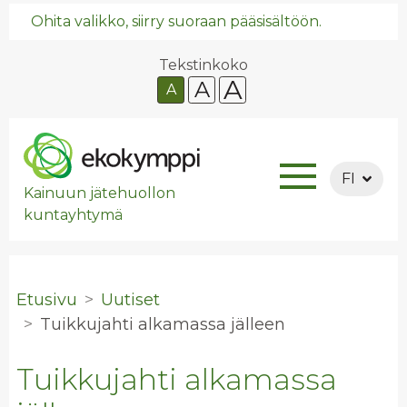
Ohita valikko, siirry suoraan pääsisältöön.
Tekstinkoko
A
A
A
FI
Kainuun jätehuollon
kuntayhtymä
Etusivu
Uutiset
Tuik­ku­jah­ti al­ka­mas­sa jäl­leen
Tuikkujahti alkamassa