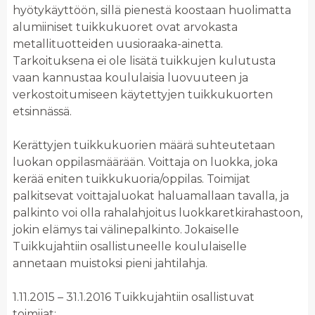
hyötykäyttöön, sillä pienestä koostaan huolimatta
alumiiniset tuikkukuoret ovat arvokasta
metallituotteiden uusioraaka-ainetta.
Tarkoituksena ei ole lisätä tuikkujen kulutusta
vaan kannustaa koululaisia luovuuteen ja
verkostoitumiseen käytettyjen tuikkukuorten
etsinnässä.
Kerättyjen tuikkukuorien määrä suhteutetaan
luokan oppilasmäärään. Voittaja on luokka, joka
kerää eniten tuikkukuoria/oppilas. Toimijat
palkitsevat voittajaluokat haluamallaan tavalla, ja
palkinto voi olla rahalahjoitus luokkaretkirahastoon,
jokin elämys tai välinepalkinto. Jokaiselle
Tuikkujahtiin osallistuneelle koululaiselle
annetaan muistoksi pieni jahtilahja.
1.11.2015 – 31.1.2016 Tuikkujahtiin osallistuvat
toimijat: