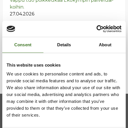
Vappu tuo poik­keuk­sia Eko­kym­pin pal­ve­luai­
koi­hin.
27.04.2026
Risu-Mat­ti­la on avat­tu!
31.03.2026
Consent
Details
About
Vaa­lan ha­ra­voin­ti­jät­tei­den vas­taan­ot­to­paik­ka
on muut­tu­nut
27.03.2026
This website uses cookies
We use cookies to personalise content and ads, to
provide social media features and to analyse our traffic.
We also share information about your use of our site with
our social media, advertising and analytics partners who
may combine it with other information that you’ve
provided to them or that they’ve collected from your use
Kainuun jätehuollon kuntayhtymä
of their services.
Viestitie 2, 87700 Kajaani