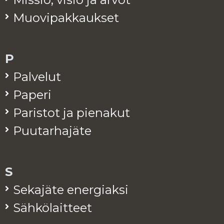
Muo­vi­pak­kauk­set
P
Pal­ve­lut
Pa­pe­ri
Pa­ris­tot ja pie­na­kut
Puu­tar­ha­jä­te
S
Se­ka­jä­te ener­giak­si
Säh­kö­lait­teet