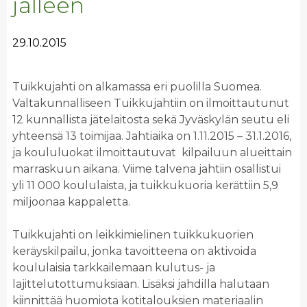
jälleen
29.10.2015
Tuikkujahti on alkamassa eri puolilla Suomea.
Valtakunnalliseen Tuikkujahtiin on ilmoittautunut
12 kunnallista jätelaitosta sekä Jyväskylän seutu eli
yhteensä 13 toimijaa. Jahtiaika on 1.11.2015 – 31.1.2016,
ja koululuokat ilmoittautuvat kilpailuun alueittain
marraskuun aikana. Viime talvena jahtiin osallistui
yli 11 000 koululaista, ja tuikkukuoria kerättiin 5,9
miljoonaa kappaletta.
Tuikkujahti on leikkimielinen tuikkukuorien
keräyskilpailu, jonka tavoitteena on aktivoida
koululaisia tarkkailemaan kulutus- ja
lajittelutottumuksiaan. Lisäksi jahdilla halutaan
kiinnittää huomiota kotitalouksien materiaalin