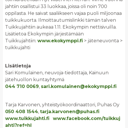
jahtiin osallistui 33 luokkaa, joissa oli noin 700
oppilasta. He saivat saaliikseen vajaa puoli miljoonaa
tuikkukuorta. Ilmoittautumislinkki tämän talven
Tuikkujahtiin aukeaa 1.11. Ekokympin nettisivuilla.
Lisätietoa Ekokympin järjestämään
Tuikkujahtiin:
www.ekokymppi.fi
> jäteneuvonta >
tuikkujahti
Lisätietoja
Sari Komulainen, neuvoja-tiedottaja, Kainuun
jätehuollon kuntayhtymä
044 710 0069
,
sari.komulainen@ekokymppi.fi
Tarja Karvonen, yhteistyökoordinaattori, Puhas Oy
050 408 1544
,
tarja.karvonen@puhas.fi
www.tuikkujahti.fi
www.facebook.com/tuikkuj
ahti?ref=hl