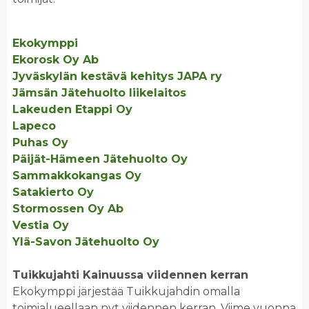
Ekokymppi
Ekorosk Oy Ab
Jyväskylän kestävä kehitys JAPA ry
Jämsän Jätehuolto liikelaitos
Lakeuden Etappi Oy
Lapeco
Puhas Oy
Päijät-Hämeen Jätehuolto Oy
Sammakkokangas Oy
Satakierto Oy
Stormossen Oy Ab
Vestia Oy
Ylä-Savon Jätehuolto Oy
Tuikkujahti Kainuussa viidennen kerran
Ekokymppi järjestää Tuikkujahdin omalla
toimialueellaan nyt viidennen kerran. Viime vuonna