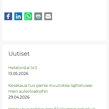
Uutiset
He­la­tors­tai 14.5
13.05.2026
Ke­sä­kausi tuo pie­niä muu­tok­sia la­jit­te­lua­se­
mien au­kio­loai­koi­hin
29.04.2026