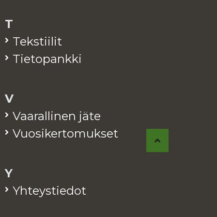
T
Teks­tii­lit
Tie­to­pank­ki
V
Vaa­ral­li­nen jäte
Vuo­si­ker­to­muk­set
Y
Yh­teys­tie­dot