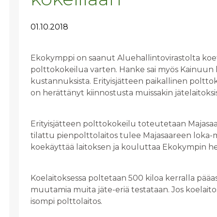
01.10.2018
Ekokymppi on saanut Aluehallintovirastolta koeto
polttokokeilua varten. Hanke sai myös Kainuun li
kustannuksista. Erityisjätteen paikallinen polt
on herättänyt kiinnostusta muissakin jätelaitoksis
Erityisjätteen polttokokeilu toteutetaan Majasa
tilattu pienpolttolaitos tulee Majasaareen loka-
koekäyttää laitoksen ja kouluttaa Ekokympin he
Koelaitoksessa poltetaan 500 kiloa kerralla pääasi
muutamia muita jäte-eriä testataan. Jos koelaito
isompi polttolaitos.