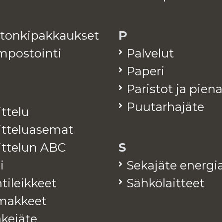
­ton­ki­pak­kauk­set
P
­pos­toin­ti
Pal­ve­lut
Pa­pe­ri
Pa­ris­tot ja pie­n
Puu­tar­ha­jä­te
it­te­lu
it­te­lua­se­mat
jit­te­lun ABC
S
i
Se­ka­jä­te ener­gia
ti­leik­keet
Säh­kö­lait­teet
mak­keet
ke­jä­te