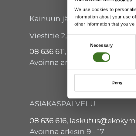
We use cookies to personalis
information about your use of
Kainuun jätehuollon kuntay
other information that you’ve
Viestitie 2, 87700 Kajaani
Consent
Necessary
Selection
08 636 611
,
info@ekokymppi.fi
Avoinna arkisin 9 - 15
Deny
ASIAKASPALVELU
08 636 616
,
laskutus@ekokymp
Avoinna arkisin 9 - 17