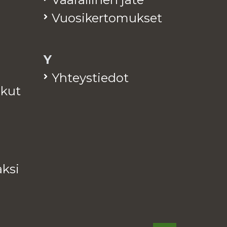
Vuo­si­ker­to­muk­set
Y
Yh­teys­tie­dot
a­kut
k­si