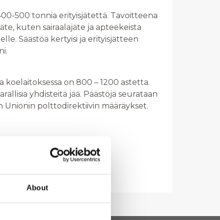
00-500 tonnia erityisjätettä. Tavoitteena
jäte, kuten sairaalajäte ja apteekeista
lle. Säästöä kertyisi ja erityisjätteen
i.
ila koelaitoksessa on 800 – 1200 astetta.
arallisia yhdisteitä jää. Päästöjä seurataan
n Unionin polttodirektiivin määräykset.
About