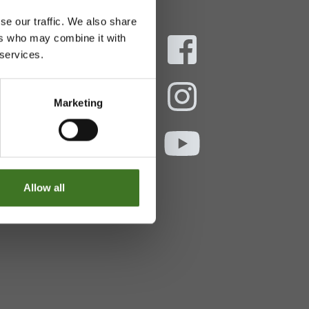
se our traffic. We also share
ers who may combine it with
 services.
aani
Marketing
ekokymppi.fi
- 16
Allow all