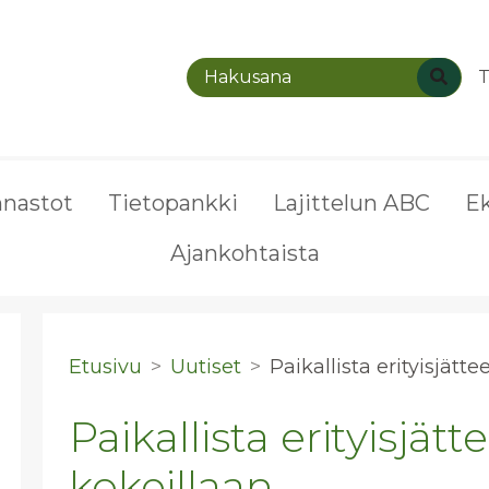
T
nnastot
Tietopankki
Lajittelun ABC
E
Ajankohtaista
Etusivu
Uutiset
Pai­kal­lis­ta eri­tyis­jät­t
Paikallista erityisjätt
kokeillaan