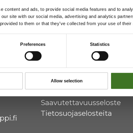
e content and ads, to provide social media features and to analy
 our site with our social media, advertising and analytics partn
htymä
Majasaaren jätekeskus
 provided to them or that they’ve collected from your use of their
Mustantie 500, 87900 Kaj
Preferences
Statistics
044 710 0425
,
majasaari@
Avoinna ma 8 - 18, ti - pe 8 
Allow selection
Saavutettavuusseloste
Tietosuojaselosteita
pi.fi