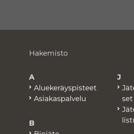
Hakemisto
A
J
Alue­ke­räys­pis­teet
Jä­
Asia­kas­pal­ve­lu
set
Jä­t
lis­
B
Bio­jä­te