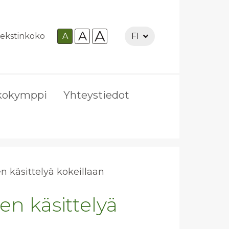
A
A
ekstinkoko
A
FI
kokymppi
Yhteystiedot
een kä­sit­te­lyä ko­keil­laan
een käsittelyä