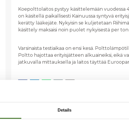
Koepolttolaitos pystyy käsittelemään vuodessa 4
on käsitellä paikallisesti Kainuussa syntyvä erityis
kerätty lääkejäte. Nykyisin se kuljetetaan Riihimäe
käsittely maksaisi noin puolet nykyisestä per tonn
Varsinaista testiaikaa on ensi kesä. Polttolämpöt
Poltto hajottaa erityisjätteen alkuaineiksi, eikä va
jatkuvalla mittauksella ja laitos täyttää Euroopa
Details