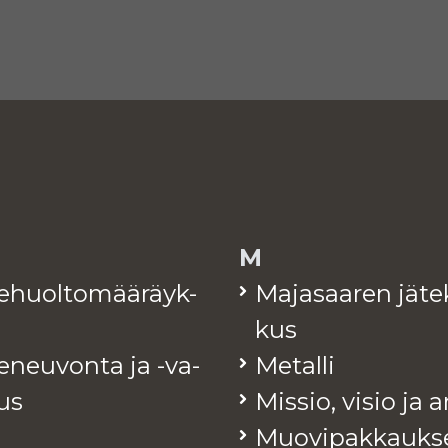
M
te­huol­to­mää­räyk­
Ma­ja­saa­ren jä­te
kus
e­neu­von­ta ja -va­
Me­tal­li
tus
Mis­sio, visio ja 
Muo­vi­pak­kauk­s