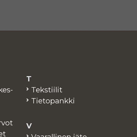
T
­kes­
Teks­tii­lit
Tie­to­pank­ki
arvot
V
et
Vaa­ral­li­nen jäte