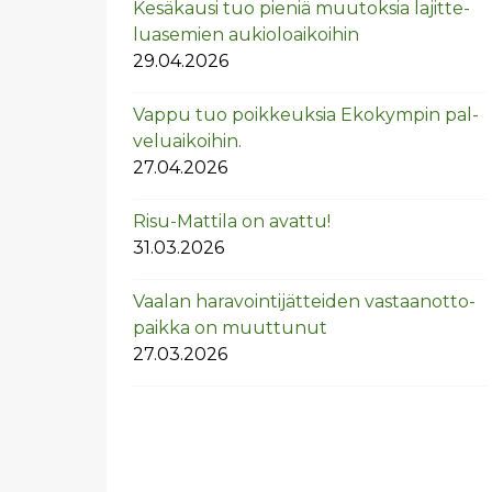
Ke­sä­kausi tuo pie­niä muu­tok­sia la­jit­te­
lua­se­mien au­kio­loai­koi­hin
29.04.2026
Vappu tuo poik­keuk­sia Eko­kym­pin pal­
ve­luai­koi­hin.
27.04.2026
Risu-Mat­ti­la on avat­tu!
31.03.2026
Vaa­lan ha­ra­voin­ti­jät­tei­den vas­taan­ot­to­
paik­ka on muut­tu­nut
27.03.2026