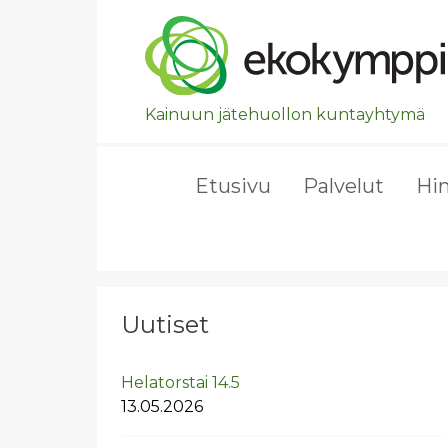
Ohita valikko, siirry suoraan pääsisältöön.
Kainuun jätehuollon kuntayhtymä
Etusivu
Palvelut
Hi
Uutiset
He­la­tors­tai 14.5
13.05.2026