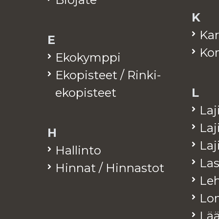
K
Kar
E
Kom
Eko­kymp­pi
Eko­pis­teet / Rinki-
eko­pis­teet
L
La­j
La­j
H
La­
Hal­lin­to
Las
Hin­nat / Hin­nas­tot
Leh­
Lo­
Lää­