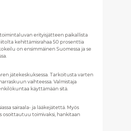
imintaluvan erityisjätteen paikallista
itolta kehittämisrahaa 50 prosenttia
tokokeilu on ensimmäinen Suomessa ja se
sa.
aren jätekeskuksessa. Tarkoitusta varten
marraskuun vaihteessa. Valmistaja
nkilökuntaa käyttämään sitä.
assa sairaala- ja lääkejätettä. Myös
s osoittautuu toimivaksi, hankitaan