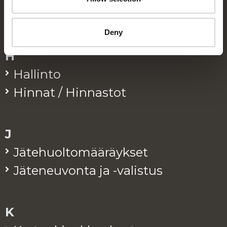
Eko­pis­teet / Rinki-eko­pis­teet
Deny
H
Hal­lin­to
Hin­nat / Hin­nas­tot
J
Jä­te­huol­to­mää­räyk­set
Jä­te­neu­von­ta ja -va­lis­tus
K