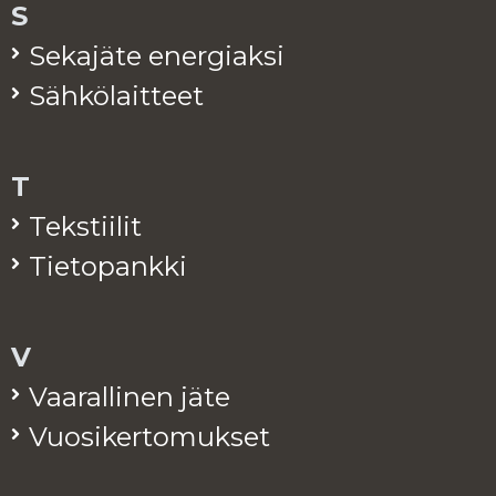
S
Se­ka­jä­te ener­giak­si
Säh­kö­lait­teet
T
Teks­tii­lit
Tie­to­pank­ki
V
Vaa­ral­li­nen jäte
Vuo­si­ker­to­muk­set