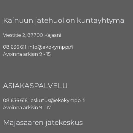
Kainuun jätehuollon kuntayhtymä
Viestitie 2, 87700 Kajaani
08 636 611
,
info@ekokymppi.fi
Avoinna arkisin 9 - 15
ASIAKASPALVELU
08 636 616
,
laskutus@ekokymppi.fi
Avoinna arkisin 9 - 17
Majasaaren jätekeskus