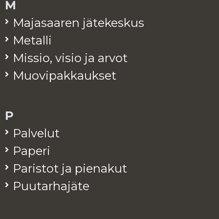
M
Ma­ja­saa­ren jä­te­kes­kus
Me­tal­li
Mis­sio, visio ja arvot
Muo­vi­pak­kauk­set
P
Pal­ve­lut
Pa­pe­ri
Pa­ris­tot ja pie­na­kut
Puu­tar­ha­jä­te