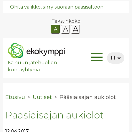
Ohita valikko, siirry suoraan pääsisältöön.
Tekstinkoko
A
A
A
FI
Kainuun jätehuollon
kuntayhtymä
Etusivu
Uutiset
Pää­siäi­sa­jan au­kio­lot
Pääsiäisajan aukiolot
12.04.2017