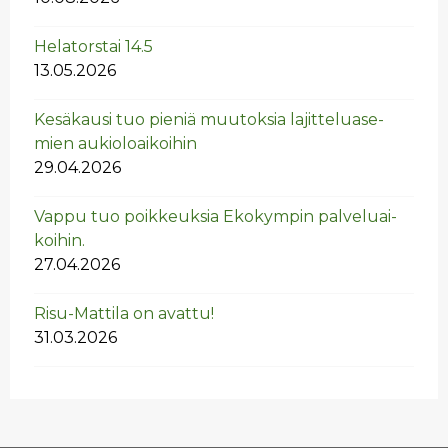
He­la­tors­tai 14.5
13.05.2026
Ke­sä­kausi tuo pie­niä muu­tok­sia la­jit­te­lua­se­
mien au­kio­loai­koi­hin
29.04.2026
Vappu tuo poik­keuk­sia Eko­kym­pin pal­ve­luai­
koi­hin.
27.04.2026
Risu-Mat­ti­la on avat­tu!
31.03.2026