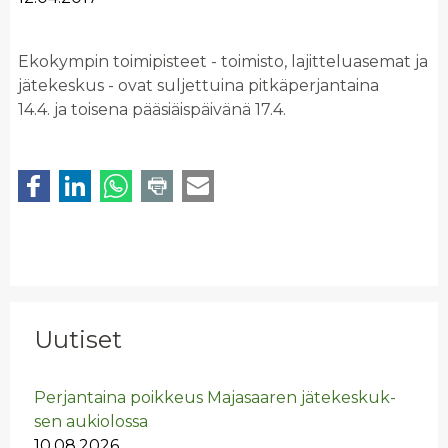
Ekokympin toimipisteet - toimisto, lajitteluasemat ja
jätekeskus - ovat suljettuina pitkäperjantaina
14.4. ja toisena pääsiäispäivänä 17.4.
Uutiset
Per­jan­tai­na poik­keus Ma­ja­saa­ren jä­te­kes­kuk­
sen au­kio­los­sa
10.08.2026