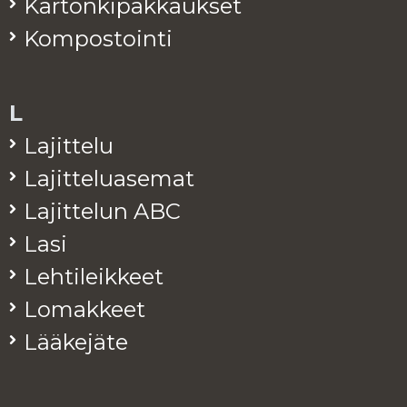
Kar­ton­ki­pak­kauk­set
Kom­pos­toin­ti
L
La­jit­te­lu
La­jit­te­lua­se­mat
La­jit­te­lun ABC
Lasi
Leh­ti­leik­keet
Lo­mak­keet
Lää­ke­jä­te