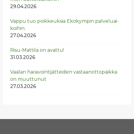
29.04.2026
Vappu tuo poik­keuk­sia Eko­kym­pin pal­ve­luai­
koi­hin.
27.04.2026
Risu-Mat­ti­la on avat­tu!
31.03.2026
Vaa­lan ha­ra­voin­ti­jät­tei­den vas­taan­ot­to­paik­ka
on muut­tu­nut
27.03.2026