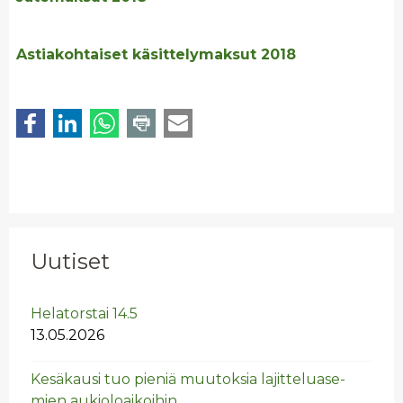
Astiakohtaiset käsittelymaksut 2018
Uutiset
He­la­tors­tai 14.5
13.05.2026
Ke­sä­kausi tuo pie­niä muu­tok­sia la­jit­te­lua­se­
mien au­kio­loai­koi­hin