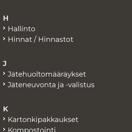
H
Hal­lin­to
Hin­nat / Hin­nas­tot
J
Jä­te­huol­to­mää­räyk­set
Jä­te­neu­von­ta ja -va­lis­tus
K
Kar­ton­ki­pak­kauk­set
Kom­pos­toin­ti