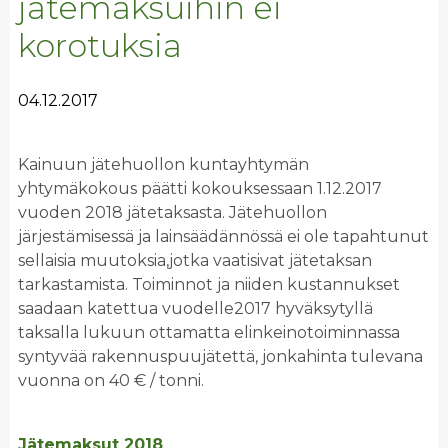
jätemaksuihin ei
korotuksia
04.12.2017
Kainuun jätehuollon kuntayhtymän
yhtymäkokous päätti kokouksessaan 1.12.2017
vuoden 2018 jätetaksasta. Jätehuollon
järjestämisessä ja lainsäädännössä ei ole tapahtunut
sellaisia muutoksia,jotka vaatisivat jätetaksan
tarkastamista. Toiminnot ja niiden kustannukset
saadaan katettua vuodelle2017 hyväksytyllä
taksalla lukuun ottamatta elinkeinotoiminnassa
syntyvää rakennuspuujätettä, jonkahinta tulevana
vuonna on 40 € / tonni.
Jätemaksut 2018