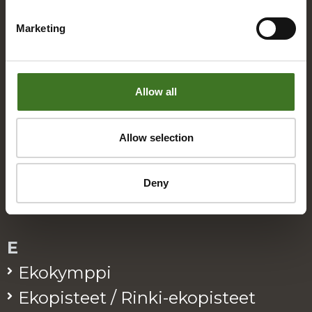
Hakemisto
Marketing
A
Alue­ke­räys­pis­teet
Allow all
Asia­kas­pal­ve­lu
Allow selection
B
Deny
Bio­jä­te
E
Eko­kymp­pi
Eko­pis­teet / Rinki-eko­pis­teet