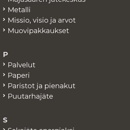
Me­tal­li
Mis­sio, visio ja arvot
Muo­vi­pak­kauk­set
P
Pal­ve­lut
Pa­pe­ri
Pa­ris­tot ja pie­na­kut
Puu­tar­ha­jä­te
S