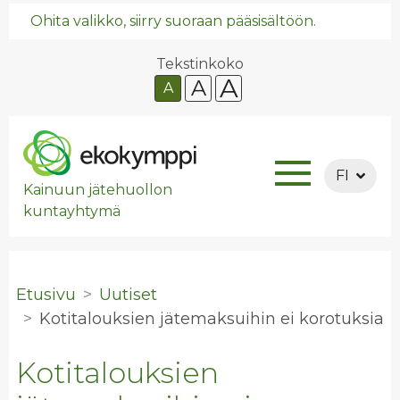
Ohita valikko, siirry suoraan pääsisältöön.
Tekstinkoko
A
A
A
FI
Kainuun jätehuollon
kuntayhtymä
Etusivu
Uutiset
Ko­ti­ta­louk­sien jä­te­mak­sui­hin ei ko­ro­tuk­sia
Kotitalouksien