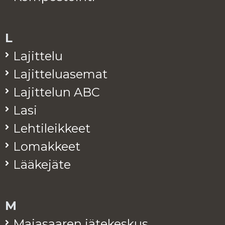
L
La­jit­te­lu
La­jit­te­lua­se­mat
La­jit­te­lun ABC
Lasi
Leh­ti­leik­keet
Lo­mak­keet
Lää­ke­jä­te
M
Ma­ja­saa­ren jä­te­kes­kus