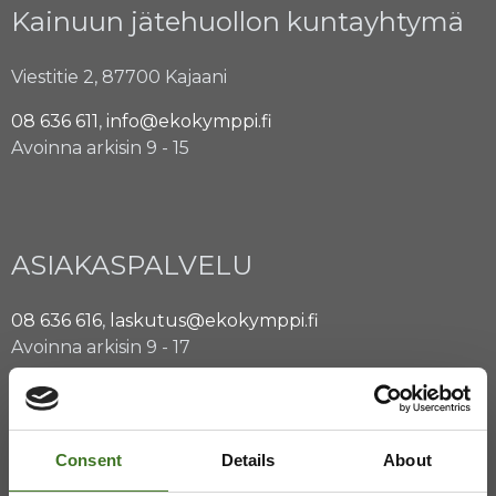
Kainuun jätehuollon kuntayhtymä
Viestitie 2, 87700 Kajaani
08 636 611
,
info@ekokymppi.fi
Avoinna arkisin 9 - 15
ASIAKASPALVELU
08 636 616
,
laskutus@ekokymppi.fi
Avoinna arkisin 9 - 17
Majasaaren jätekeskus
Mustantie 500, 87900 Kajaani
Consent
Details
About