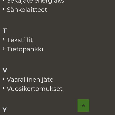
Se­ka­jä­te ener­giak­si
Säh­kö­lait­teet
T
Teks­tii­lit
Tie­to­pank­ki
V
Vaa­ral­li­nen jäte
Vuo­si­ker­to­muk­set
Y