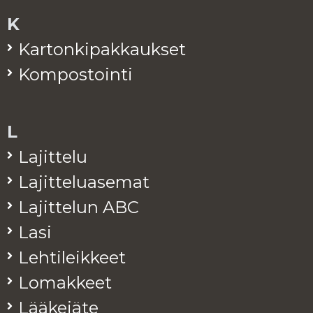
K
Kar­ton­ki­pak­kauk­set
Kom­pos­toin­ti
L
La­jit­te­lu
La­jit­te­lua­se­mat
La­jit­te­lun ABC
Lasi
Leh­ti­leik­keet
Lo­mak­keet
Lää­ke­jä­te