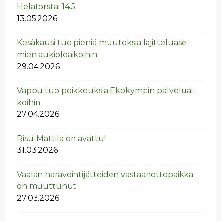
He­la­tors­tai 14.5
13.05.2026
Ke­sä­kausi tuo pie­niä muu­tok­sia la­jit­te­lua­se­
mien au­kio­loai­koi­hin
29.04.2026
Vappu tuo poik­keuk­sia Eko­kym­pin pal­ve­luai­
koi­hin.
27.04.2026
Risu-Mat­ti­la on avat­tu!
31.03.2026
Vaa­lan ha­ra­voin­ti­jät­tei­den vas­taan­ot­to­paik­ka
on muut­tu­nut
27.03.2026