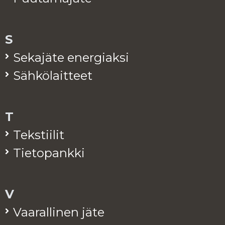
S
Se­ka­jä­te ener­giak­si
Säh­kö­lait­teet
T
Teks­tii­lit
Tie­to­pank­ki
V
Vaa­ral­li­nen jäte