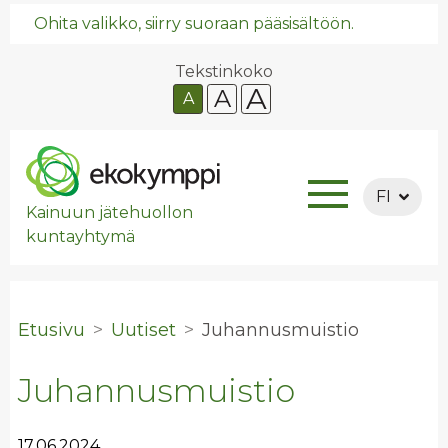
Ohita valikko, siirry suoraan pääsisältöön.
Tekstinkoko
A
A
A
FI
Kainuun jätehuollon
kuntayhtymä
Etusivu
Uutiset
Ju­han­nus­muis­tio
Juhannusmuistio
17.06.2024