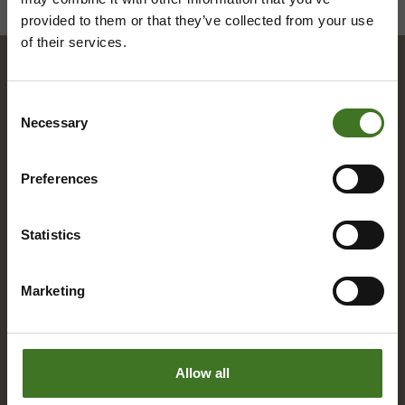
provided to them or that they’ve collected from your use
of their services.
Hakemisto
Consent
Necessary
Selection
A
Preferences
Alue­ke­räys­pis­teet
Statistics
Asia­kas­pal­ve­lu
Marketing
B
Bio­jä­te
Allow all