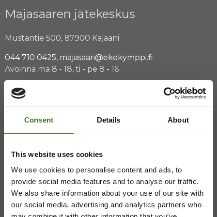
Majasaaren jätekeskus
Mustantie 500, 87900 Kajaani
044 710 0425
,
majasaari@ekokymppi.fi
Avoinna ma 8 - 18, ti - pe 8 - 16
Saavutettavuusseloste
Tietosuojaselosteita
Consent
Details
About
This website uses cookies
We use cookies to personalise content and ads, to
provide social media features and to analyse our traffic.
We also share information about your use of our site with
our social media, advertising and analytics partners who
may combine it with other information that you’ve