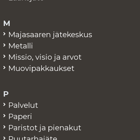
M
Ma­ja­saa­ren jä­te­kes­kus
Me­tal­li
Mis­sio, visio ja arvot
Muo­vi­pak­kauk­set
P
Pal­ve­lut
Pa­pe­ri
Pa­ris­tot ja pie­na­kut
Puu­tar­ha­jä­te