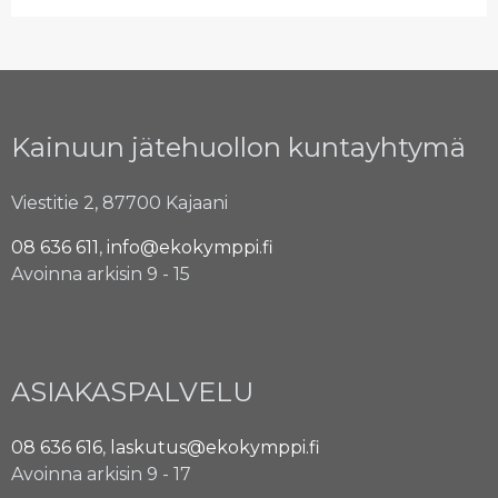
Kainuun jätehuollon kuntayhtymä
Viestitie 2, 87700 Kajaani
08 636 611
,
info@ekokymppi.fi
Avoinna arkisin 9 - 15
ASIAKASPALVELU
08 636 616
,
laskutus@ekokymppi.fi
Avoinna arkisin 9 - 17