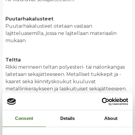
Puutarhakalusteet
Puutarhakalusteet otetaan vastaan
lajitteluasemilla, jossa ne lajitellaan materiaalin
mukaan.
Teltta
Rikki menneen teltan polyesteri- tai nailonkangas
laitetaan sekajätteeseen. Metalliset tukikepit ja -
kaaret sekä kiinnityskoukut kuuluvat
metallinkeräykseen ja lasikuituiset sekajätteeseen.
Jos teltan osia ei ole mahdollista irrottaa toisistaan,
lajitellaan teltta kokonaisuudessaan
sekajätteeseen. Hyvälaatuisen teltan korjaus
mahdollisuuksista kannattaa kysyä, sillä
Consent
Details
About
korjauspalveluja on tarjolla ja korjaus jatkaa teltan
käyttöikää.