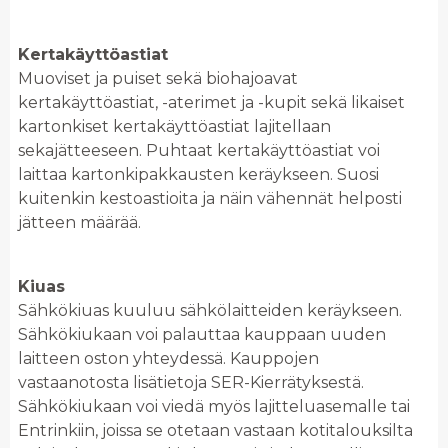
Kertakäyttöastiat
Muoviset ja puiset sekä biohajoavat
kertakäyttöastiat, -aterimet ja -kupit sekä likaiset
kartonkiset kertakäyttöastiat lajitellaan
sekajätteeseen. Puhtaat kertakäyttöastiat voi
laittaa kartonkipakkausten keräykseen. Suosi
kuitenkin kestoastioita ja näin vähennät helposti
jätteen määrää.
Kiuas
Sähkökiuas kuuluu sähkölaitteiden keräykseen.
Sähkökiukaan voi palauttaa kauppaan uuden
laitteen oston yhteydessä. Kauppojen
vastaanotosta lisätietoja SER-Kierrätyksestä.
Sähkökiukaan voi viedä myös lajitteluasemalle tai
Entrinkiin, joissa se otetaan vastaan kotitalouksilta