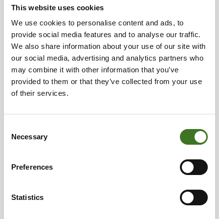
This website uses cookies
We use cookies to personalise content and ads, to
Termospullo
provide social media features and to analyse our traffic.
Muovikuorinen termospullo lajitellaan
We also share information about your use of our site with
sekajätteeseen ja metallikuorinen
our social media, advertising and analytics partners who
metallinkeräykseen.
may combine it with other information that you’ve
provided to them or that they’ve collected from your use
Uima- ja muut lelut
of their services.
Erilaiset uimalelut, kuten kellukkeet, uimarenkaat
ja lötköpötköt voi laittaa sekajäteastiaan tai tuoda
Consent
isommat määrät lajitteluasemalle. Muoviset lelut
Necessary
Selection
kuuluvat sekajätteeseen ja sähkölelut (toimii
paristolla, akulla, aurinkokennolla tai liitetään
pistorasiaan) sähkölaitteiden keräykseen.
Preferences
Lämmintä ja vähäjätteistä kesää kaikille!
Statistics