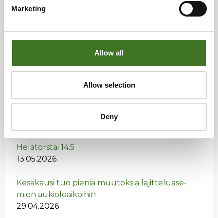
Marketing
Allow all
Allow selection
Uutiset
Deny
He­la­tors­tai 14.5
13.05.2026
Ke­sä­kausi tuo pie­niä muu­tok­sia la­jit­te­lua­se­
mien au­kio­loai­koi­hin
29.04.2026