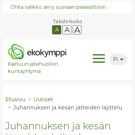
Ohita valikko, siirry suoraan pääsisältöön.
Tekstinkoko
A
A
A
FI
Kainuun jätehuollon
kuntayhtymä
Etusivu
Uutiset
Ju­han­nuk­sen ja kesän jät­tei­den la­jit­te­lu
Juhannuksen ja kesän