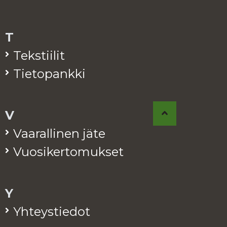
T
Teks­tii­lit
Tie­to­pank­ki
V
Vaa­ral­li­nen jäte
Vuo­si­ker­to­muk­set
Y
Yh­teys­tie­dot