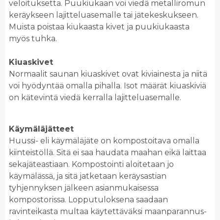
veloituksetta. Puukiukaan voi viedä metalliromun
keräykseen lajitteluasemalle tai jätekeskukseen.
Muista poistaa kiukaasta kivet ja puukiukaasta
myös tuhka.
Kiuaskivet
Normaalit saunan kiuaskivet ovat kiviainesta ja niitä
voi hyödyntää omalla pihalla. Isot määrät kiuaskiviä
on kätevintä viedä kerralla lajitteluasemalle.
Käymäläjätteet
Huussi- eli käymäläjäte on kompostoitava omalla
kiinteistöllä. Sitä ei saa haudata maahan eikä laittaa
sekajäteastiaan. Kompostointi aloitetaan jo
käymälässä, ja sitä jatketaan keräysastian
tyhjennyksen jälkeen asianmukaisessa
kompostorissa. Lopputuloksena saadaan
ravinteikasta multaa käytettäväksi maanparannus-