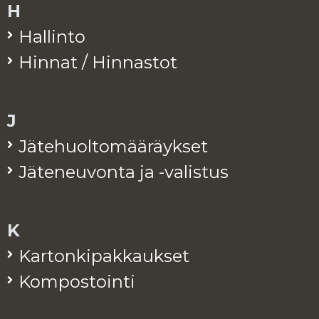
H
Hal­lin­to
Hin­nat / Hin­nas­tot
J
Jä­te­huol­to­mää­räyk­set
Jä­te­neu­von­ta ja -va­lis­tus
K
Kar­ton­ki­pak­kauk­set
Kom­pos­toin­ti