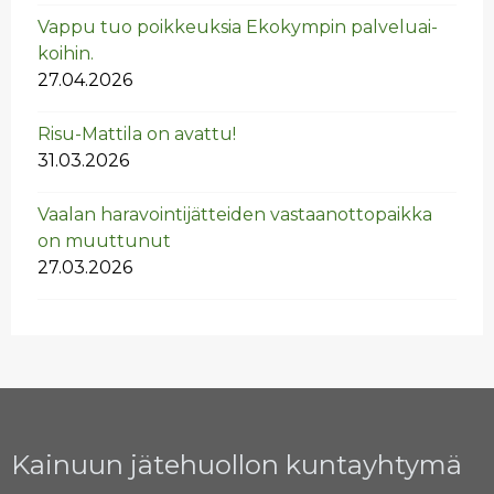
Vappu tuo poik­keuk­sia Eko­kym­pin pal­ve­luai­
koi­hin.
27.04.2026
Risu-Mat­ti­la on avat­tu!
31.03.2026
Vaa­lan ha­ra­voin­ti­jät­tei­den vas­taan­ot­to­paik­ka
on muut­tu­nut
27.03.2026
Kainuun jätehuollon kuntayhtymä