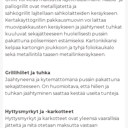
pallogrillit ovat metallijätettä ja
sähkögrillit lajitellaan sähkölaitteiden keräykseen.
Kertakäyttögrillin pakkausmuovin voi laittaa
muovipakkausten keräykseen ja jäähtyneet tuhkat
kuuluvat sekajätteeseen huolellisesti pussiin
pakattuna pölisemisen estämiseksi. Kartonkikansi
kelpaa kartongin joukkoon ja tyhjä foliokaukalo
sekä metalliritilä taasen metallinkeräykseen.
Grillihiilet ja tuhka
Jäähtyneenä ja kytemättömänä pussiin pakattuna
sekajätteeseen. On huomioitava, että hiilien ja
tuhkan jäähtyminen saattaa kestää useita tunteja.
Hyttysmyrkyt ja -karkotteet
Hyttysmyrkyt ja karkotteet ovat yleensä vaarallisia
jätteitä ja niitä otetaan maksutta vastaan