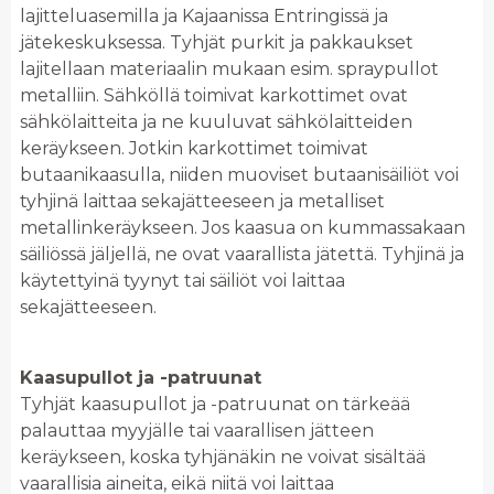
lajitteluasemilla ja Kajaanissa Entringissä ja
jätekeskuksessa. Tyhjät purkit ja pakkaukset
lajitellaan materiaalin mukaan esim. spraypullot
metalliin. Sähköllä toimivat karkottimet ovat
sähkölaitteita ja ne kuuluvat sähkölaitteiden
keräykseen. Jotkin karkottimet toimivat
butaanikaasulla, niiden muoviset butaanisäiliöt voi
tyhjinä laittaa sekajätteeseen ja metalliset
metallinkeräykseen. Jos kaasua on kummassakaan
säiliössä jäljellä, ne ovat vaarallista jätettä. Tyhjinä ja
käytettyinä tyynyt tai säiliöt voi laittaa
sekajätteeseen.
Kaasupullot ja -patruunat
Tyhjät kaasupullot ja -patruunat on tärkeää
palauttaa myyjälle tai vaarallisen jätteen
keräykseen, koska tyhjänäkin ne voivat sisältää
vaarallisia aineita, eikä niitä voi laittaa