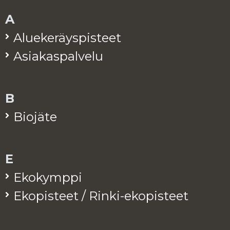
A
Alue­ke­räys­pis­teet
Asia­kas­pal­ve­lu
B
Bio­jä­te
E
Eko­kymp­pi
Eko­pis­teet / Rinki-eko­pis­teet