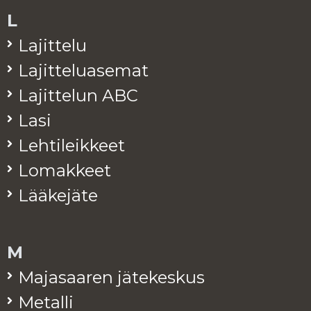
L
La­jit­te­lu
La­jit­te­lua­se­mat
La­jit­te­lun ABC
Lasi
Leh­ti­leik­keet
Lo­mak­keet
Lää­ke­jä­te
M
Ma­ja­saa­ren jä­te­kes­kus
Me­tal­li