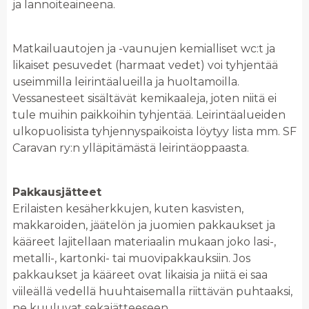
ja lannoiteaineena.
Matkailuautojen ja -vaunujen kemialliset wc:t ja
likaiset pesuvedet (harmaat vedet) voi tyhjentää
useimmilla leirintäalueilla ja huoltamoilla.
Vessanesteet sisältävät kemikaaleja, joten niitä ei
tule muihin paikkoihin tyhjentää. Leirintäalueiden
ulkopuolisista tyhjennyspaikoista löytyy lista mm. SF
Caravan ry:n ylläpitämästä leirintäoppaasta.
Pakkausjätteet
Erilaisten kesäherkkujen, kuten kasvisten,
makkaroiden, jäätelön ja juomien pakkaukset ja
kääreet lajitellaan materiaalin mukaan joko lasi-,
metalli-, kartonki- tai muovipakkauksiin. Jos
pakkaukset ja kääreet ovat likaisia ja niitä ei saa
viileällä vedellä huuhtaisemalla riittävän puhtaaksi,
ne kuuluvat sekajätteeseen.