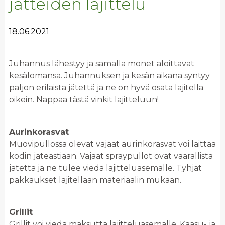
jätteiden lajittelu
18.06.2021
Juhannus lähestyy ja samalla monet aloittavat
kesälomansa. Juhannuksen ja kesän aikana syntyy
paljon erilaista jätettä ja ne on hyvä osata lajitella
oikein. Nappaa tästä vinkit lajitteluun!
Aurinkorasvat
Muovipullossa olevat vajaat aurinkorasvat voi laittaa
kodin jäteastiaan. Vajaat spraypullot ovat vaarallista
jätettä ja ne tulee viedä lajitteluasemalle. Tyhjät
pakkaukset lajitellaan materiaalin mukaan.
Grillit
Grillit voi viedä maksutta lajitteluasemalle. Kaasu- ja