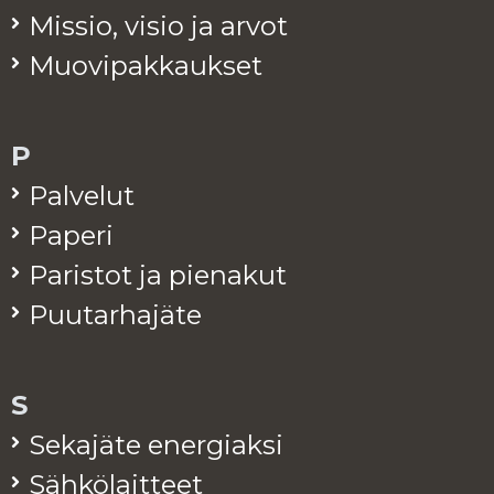
Mis­sio, visio ja arvot
Muo­vi­pak­kauk­set
P
Pal­ve­lut
Pa­pe­ri
Pa­ris­tot ja pie­na­kut
Puu­tar­ha­jä­te
S
Se­ka­jä­te ener­giak­si
Säh­kö­lait­teet