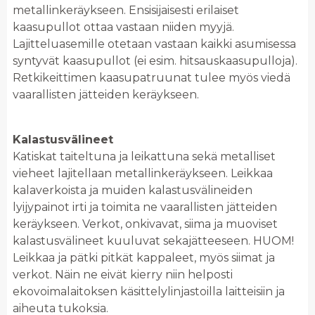
metallinkeräykseen. Ensisijaisesti erilaiset
kaasupullot ottaa vastaan niiden myyjä.
Lajitteluasemille otetaan vastaan kaikki asumisessa
syntyvät kaasupullot (ei esim. hitsauskaasupulloja).
Retkikeittimen kaasupatruunat tulee myös viedä
vaarallisten jätteiden keräykseen.
Kalastusvälineet
Katiskat taiteltuna ja leikattuna sekä metalliset
vieheet lajitellaan metallinkeräykseen. Leikkaa
kalaverkoista ja muiden kalastusvälineiden
lyijypainot irti ja toimita ne vaarallisten jätteiden
keräykseen. Verkot, onkivavat, siima ja muoviset
kalastusvälineet kuuluvat sekajätteeseen. HUOM!
Leikkaa ja pätki pitkät kappaleet, myös siimat ja
verkot. Näin ne eivät kierry niin helposti
ekovoimalaitoksen käsittelylinjastoilla laitteisiin ja
aiheuta tukoksia.